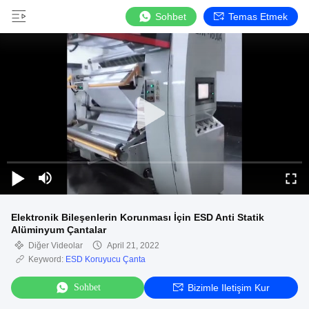
Sohbet
Temas Etmek
Elektronik Bileşenlerin Korunması İçin ESD Anti Statik
Alüminyum Çantalar
Diğer Videolar
April 21, 2022
Keyword:
ESD Koruyucu Çanta
Sohbet
Bizimle Iletişim Kur