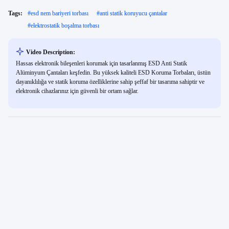
Tags:
#
esd nem bariyeri torbası
#
anti statik koruyucu çantalar
#
elektrostatik boşalma torbası
Video Description:
Hassas elektronik bileşenleri korumak için tasarlanmış ESD Anti Statik
Alüminyum Çantaları keşfedin. Bu yüksek kaliteli ESD Koruma Torbaları, üstün
dayanıklılığa ve statik koruma özelliklerine sahip şeffaf bir tasarıma sahiptir ve
elektronik cihazlarınız için güvenli bir ortam sağlar.