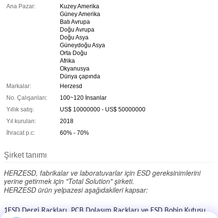
Ana Pazar:
Kuzey Amerika
Güney Amerika
Batı Avrupa
Doğu Avrupa
Doğu Asya
Güneydoğu Asya
Orta Doğu
Afrika
Okyanusya
Dünya çapında
Markalar:
Herzesd
No. Çalışanları:
100~120 İnsanlar
Yıllık satış:
US$ 10000000 - US$ 50000000
Yıl kurulan:
2018
İhracat p.c:
60% - 70%
Şirket tanımı
HERZESD, fabrikalar ve laboratuvarlar için ESD gereksinimlerini
yerine getirmek için "Total Solution" şirketi.
HERZESD ürün yelpazesi aşağıdakileri kapsar:
1ESD Dergi Rackları, PCB Dolaşım Rackları ve ESD Bobin Kutusu.