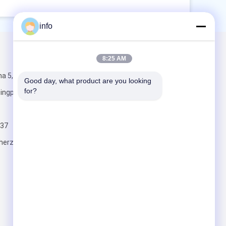
info
Mail Gönder
8:25 AM
a 5,
Good day, what product are you looking 
for?
ngpu Bölgesi,
37
herzesd.com
Gönder