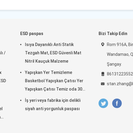
ESD paspas
Bizi Takip Edin
Isıya Dayanıklı Anti Statik
Rom 916A, Bin
ı /
Tezgah Mat, ESD Güvenli Mat
Wandamao, Qi
Nitril Kauçuk Malzeme
Şangay.
x
Yapışkan Yer Temizleme
86131223552
 ESD
Basketbol Yapışkan Çatısı Yer
stan.zhang@
Yapışkan Çatısı Temiz oda 30
katman
İş yeri veya fabrika için delikli
el
siyah anti yorgunluk paspası
m