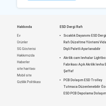
Hakkında
ESD Dergi Rafı
Ev
Sıcaklık Dayanımı ESD Dergi
Ürünler
Rafı Düzeltme Yöntemi Vidal
SG Gösterisi
Dişli Paletli Ayarlanabilir
Hakkımızda
Akrilik cam levhalar Lightbo
Haberler
Fabrikası Açık Akrilik levha
site haritası
Şeffaf
Mobil site
PCB Dolaşım ESD Trolley
Gizlilik Politikası
Tutmaca Düzenlenebilir Öz
ESD PCB Depolama Dolaşı
Trolley Araba