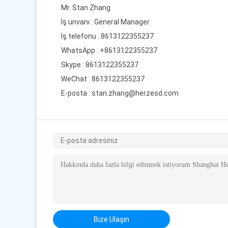
Mr. Stan Zhang
İş unvanı : General Manager
İş telefonu : 8613122355237
WhatsApp :
+8613122355237
Skype :
8613122355237
WeChat : 8613122355237
E-posta :
stan.zhang@herzesd.com
Bize Ulaşın