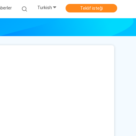
Turkish
berler
Teklif isteği