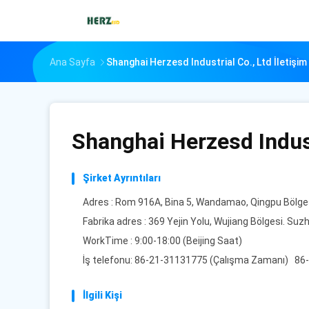
Ana Sayfa
Shanghai Herzesd Industrial Co., Ltd İletişim B
Shanghai Herzesd Indust
Şirket Ayrıntıları
Adres : Rom 916A, Bina 5, Wandamao, Qingpu Bölges
Fabrika adres : 369 Yejin Yolu, Wujiang Bölgesi. Suz
WorkTime : 9:00-18:00 (Beijing Saat)
İş telefonu: 86-21-31131775 (Çalışma Zamanı) 86
İlgili Kişi