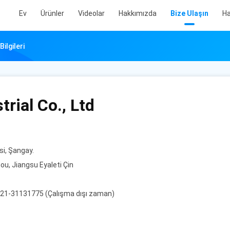
Ev
Ürünler
Videolar
Hakkımızda
Bize Ulaşın
Ha
ilgileri
rial Co., Ltd
i, Şangay.
hou, Jiangsu Eyaleti Çin
-21-31131775 (Çalışma dışı zaman)