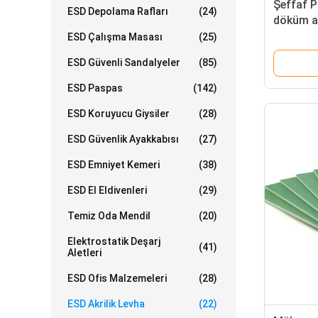
Şeffaf 
ESD Depolama Rafları
(24)
döküm ak
ESD Çalışma Masası
(25)
ESD Güvenli Sandalyeler
(85)
ESD Paspas
(142)
ESD Koruyucu Giysiler
(28)
ESD Güvenlik Ayakkabısı
(27)
ESD Emniyet Kemeri
(38)
ESD El Eldivenleri
(29)
Temiz Oda Mendil
(20)
Elektrostatik Deşarj
(41)
Aletleri
ESD Ofis Malzemeleri
(28)
ESD Akrilik Levha
(22)