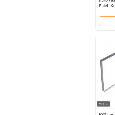
Duro taş
Paleti K
ESD parla