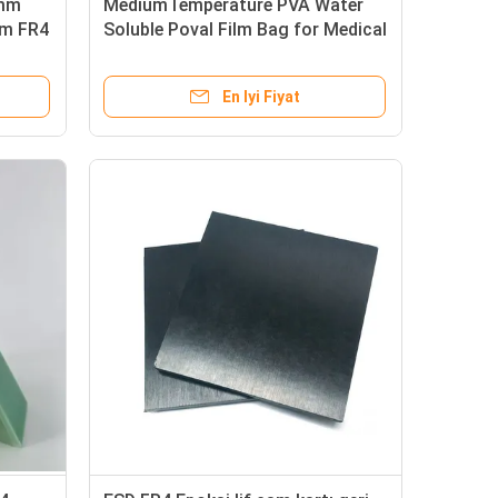
4mm
MediumTemperature PVA Water
mm FR4
Soluble Poval Film Bag for Medical
Knitted Fabrics
En Iyi Fiyat