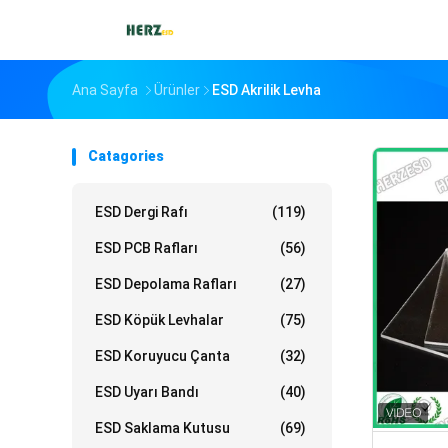
Ana Sayfa
Ürünler
ESD Akrilik Levha
Catagories
ESD Dergi Rafı
(119)
ESD PCB Rafları
(56)
ESD Depolama Rafları
(27)
ESD Köpük Levhalar
(75)
ESD Koruyucu Çanta
(32)
ESD Uyarı Bandı
(40)
ESD Saklama Kutusu
(69)