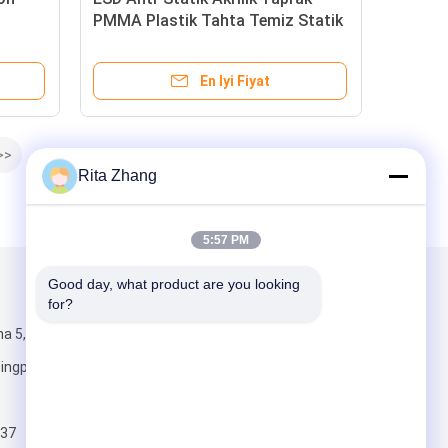
PMMA Plastik Tahta Temiz Statik
Dispasif Plexi Cam Yaprak
En Iyi Fiyat
>>
Rita Zhang
5:57 PM
Good day, what product are you looking 
Mail Gönder
for?
a 5,
ngpu Bölgesi,
37