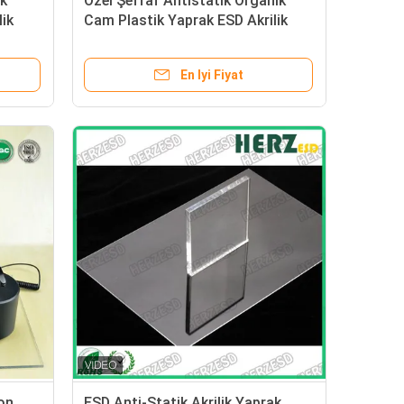
ak
Özel Şeffaf Antistatik Organik
ik
Cam Plastik Yaprak ESD Akrilik
Yaprak PMMA
En Iyi Fiyat
ton
ESD Anti-Statik Akrilik Yaprak