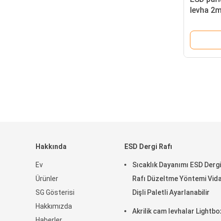
levha 2m
1220x2
Hakkında
ESD Dergi Rafı
Ev
Sıcaklık Dayanımı ESD Dergi
Ürünler
Rafı Düzeltme Yöntemi Vidal
SG Gösterisi
Dişli Paletli Ayarlanabilir
Hakkımızda
Akrilik cam levhalar Lightbo
Haberler