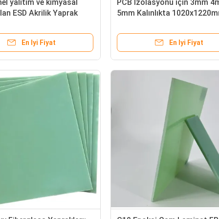
l yalıtım ve kimyasal
PCB İzolasyonu için 3mm 
olan ESD Akrilik Yaprak
5mm Kalınlıkta 1020x1220
ve Endüstriyel Elektronik
Epoksi Fiberglas Levha
un
En Iyi Fiyat
En Iyi Fiyat