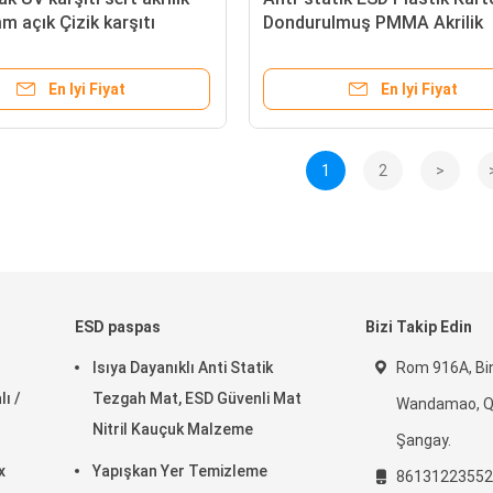
m açık Çizik karşıtı
Dondurulmuş PMMA Akrilik
440mm PMMA levha
Pleksiklas Yaprak
En Iyi Fiyat
En Iyi Fiyat
1
2
>
ESD paspas
Bizi Takip Edin
Isıya Dayanıklı Anti Statik
Rom 916A, Bin
ı /
Tezgah Mat, ESD Güvenli Mat
Wandamao, Qi
Nitril Kauçuk Malzeme
Şangay.
x
Yapışkan Yer Temizleme
86131223552