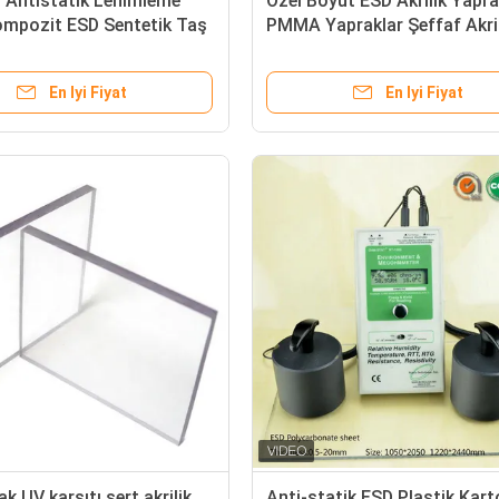
 Antistatik Lehimleme
Özel Boyut ESD Akrilik Yapr
ompozit ESD Sentetik Taş
PMMA Yapraklar Şeffaf Akril
Yaprak
En Iyi Fiyat
En Iyi Fiyat
k UV karşıtı sert akrilik
Anti-statik ESD Plastik Kar