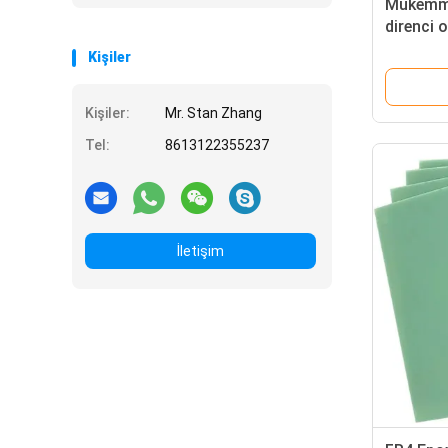
Mükemme
direnci 
Elektrik 
Kişiler
için Uyg
Kişiler:
Mr. Stan Zhang
Tel:
8613122355237
İletişim