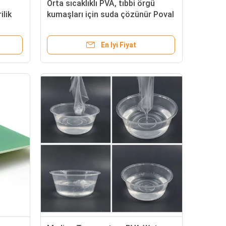
Orta sıcaklıklı PVA, tıbbi örgü
lik
kumaşları için suda çözünür Poval
Film Torbası
En Iyi Fiyat