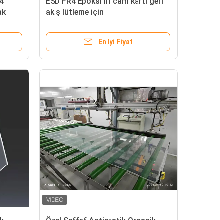
4
ESD FR4 Epoksi lif cam kartı geri
ak
akış lütleme için
En Iyi Fiyat