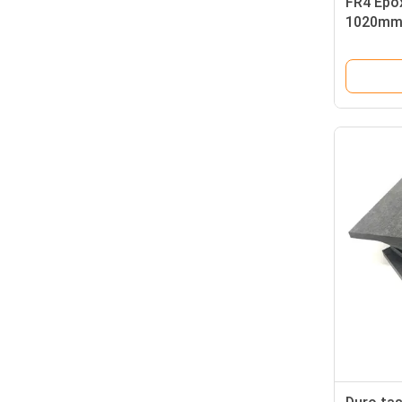
FR4 Epox
1020mm 
3/4/5m