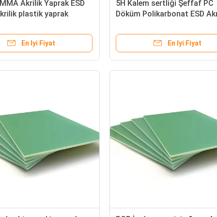
PMMA Akrilik Yaprak ESD
5H Kalem sertliği Şeffaf PC
rilik plastik yaprak
Döküm Polikarbonat ESD Akri
Levha
En Iyi Fiyat
En Iyi Fiyat