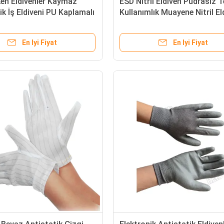
ken Eldivenler Kaymaz
ESD Nitril Eldiven Pudrasız T
ik İş Eldiveni PU Kaplamalı
Kullanımlık Muayene Nitril El
uç İçi
Koruyucu Gıda Nitril Eldiven
En Iyi Fiyat
En Iyi Fiyat