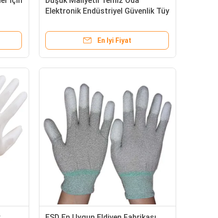
er İçin
Düşük Maliyetli Temiz Oda
ı
Elektronik Endüstriyel Güvenlik Tüy
ber
Bırakmayan Beyaz Antistatik
Çizgili Polyester ESD İş Eldivenleri
En Iyi Fiyat
r
ESD En Uygun Eldiven Fabrikası