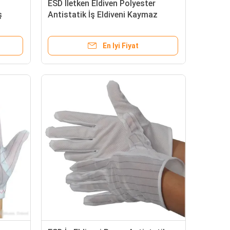
ESD İletken Eldiven Polyester
ş
Antistatik İş Eldiveni Kaymaz
Karbon PU Uçlu Avuç İçi Tam
Oturan
En Iyi Fiyat