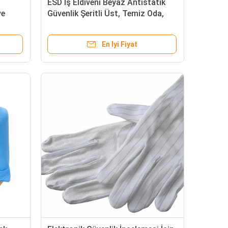
ESD İş Eldiveni Beyaz Antistatik
ve
Güvenlik Şeritli Üst, Temiz Oda,
mesi
Elektronik Montaj ve Endüstriyel
Kullanıma Uygun
En Iyi Fiyat