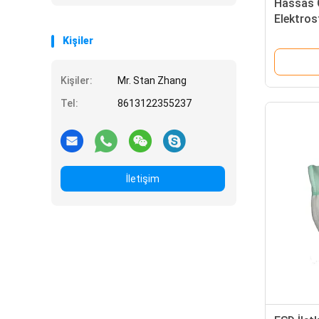
Hassas G
Elektros
Sağlaya
Kişiler
Eldivenle
Kişiler:
Mr. Stan Zhang
Tel:
8613122355237
İletişim