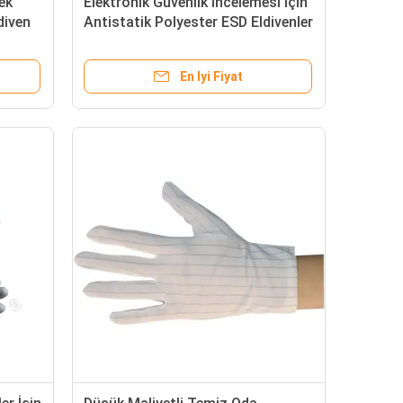
ek
Elektronik Güvenlik İncelemesi İçin
diven
Antistatik Polyester ESD Eldivenler
İletken Fiber Kaymaz Eldiven
En Iyi Fiyat