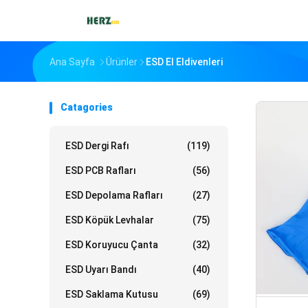
Ana Sayfa
Ürünler
ESD El Eldivenleri
Catagories
ESD Dergi Rafı
(119)
ESD PCB Rafları
(56)
ESD Depolama Rafları
(27)
ESD Köpük Levhalar
(75)
ESD Koruyucu Çanta
(32)
ESD Uyarı Bandı
(40)
ESD Saklama Kutusu
(69)