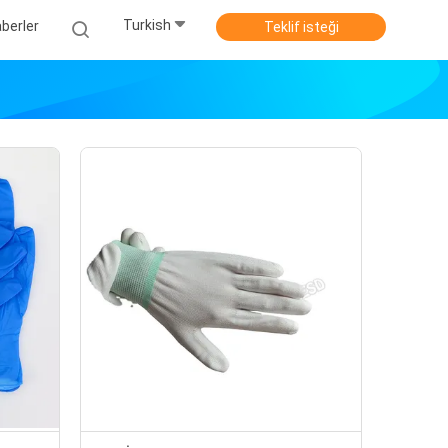
Turkish
berler
Teklif isteği