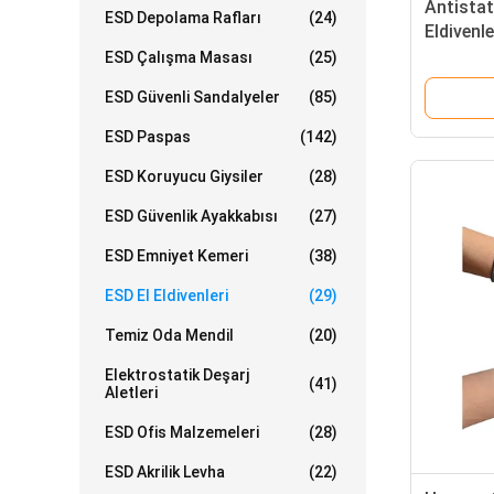
Antistati
ESD Depolama Rafları
(24)
Eldivenl
Eldivenle
ESD Çalışma Masası
(25)
ESD Güvenli Sandalyeler
(85)
ESD Paspas
(142)
ESD Koruyucu Giysiler
(28)
ESD Güvenlik Ayakkabısı
(27)
ESD Emniyet Kemeri
(38)
ESD El Eldivenleri
(29)
Temiz Oda Mendil
(20)
Elektrostatik Deşarj
(41)
Aletleri
ESD Ofis Malzemeleri
(28)
ESD Akrilik Levha
(22)