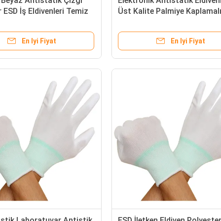
 Beyaz Antistatik Çizgi
Elektronik Antistatik Eldivenl
r ESD İş Eldivenleri Temiz
Üst Kalite Palmiye Kaplamal
tronik Endüstrisi için ESD
Antistatik Naylon Karbon Fi
ldivenler
Parmak ESD Eldivenleri
En Iyi Fiyat
En Iyi Fiyat
stik Laboratuvar Antistik
ESD İletken Eldiven Polyeste