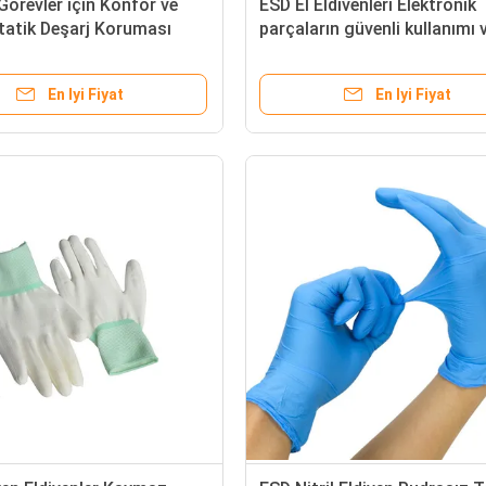
örevler için Konfor ve
ESD El Eldivenleri Elektronik
tatik Deşarj Koruması
parçaların güvenli kullanımı 
n Ergonomik ESD El
elektrostatik hasarın önlen
ri
için tasarlanmış anti-statik
En Iyi Fiyat
En Iyi Fiyat
eldivenler