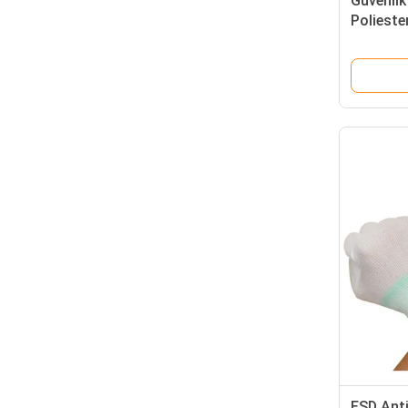
Güvenlik
Polieste
Oda Elek
Top Fit E
ESD Anti