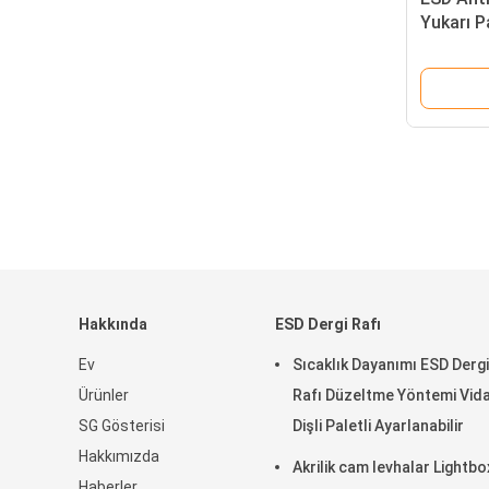
Yukarı P
Naylon E
Eldivenle
Hakkında
ESD Dergi Rafı
Ev
Sıcaklık Dayanımı ESD Dergi
Ürünler
Rafı Düzeltme Yöntemi Vidal
SG Gösterisi
Dişli Paletli Ayarlanabilir
Hakkımızda
Akrilik cam levhalar Lightbo
Haberler