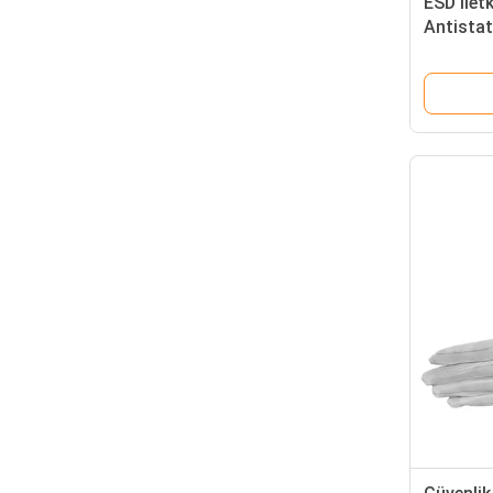
ESD İlet
Antistat
Uç ve Av