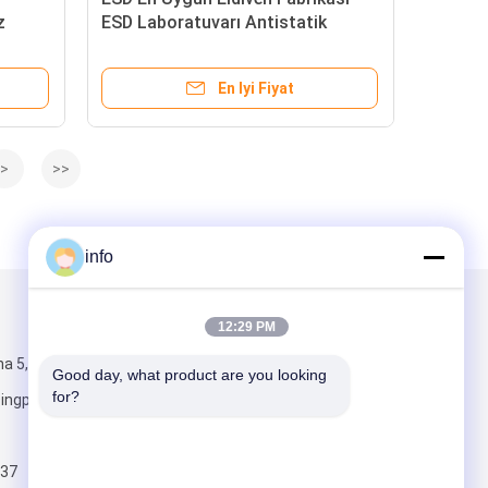
z
ESD Laboratuvarı Antistatik
m
Karbon Elyafı PU Palm Fit
Eldivenler ESD Eldivenler
En Iyi Fiyat
>
>>
info
Mail Gönder
12:29 PM
a 5,
Good day, what product are you looking 
for?
ngpu Bölgesi,
37