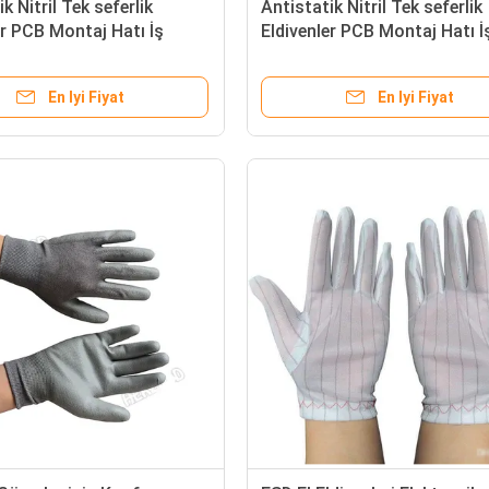
k Nitril Tek seferlik
Antistatik Nitril Tek seferlik
er PCB Montaj Hatı İş
Eldivenler PCB Montaj Hatı İ
ri
Eldivenleri
En Iyi Fiyat
En Iyi Fiyat