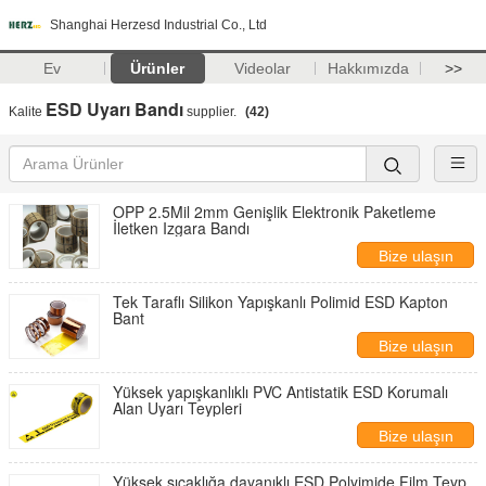
Shanghai Herzesd Industrial Co., Ltd
Ev
Ürünler
Videolar
Hakkımızda
>>
ESD Uyarı Bandı
Kalite
supplier.
(42)
OPP 2.5Mil 2mm Genişlik Elektronik Paketleme
İletken Izgara Bandı
Bize ulaşın
Tek Taraflı Silikon Yapışkanlı Polimid ESD Kapton
Bant
Bize ulaşın
Yüksek yapışkanlıklı PVC Antistatik ESD Korumalı
Alan Uyarı Teypleri
Bize ulaşın
Yüksek sıcaklığa dayanıklı ESD Polyimide Film Teyp