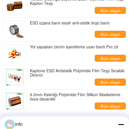
Kapton Teyp
Bize ulaşın
ESD ızgara bantı siyah anti-statik örgü bantı
Bize ulaşın
Yol yapışkan zemin işaretleme uyarı bantı Pvc çit
Bize ulaşın
Kaptone ESD Antistatik Polyimide Film Teyp Sıcaklık
Direnci
Bize ulaşın
6.0mm Kalınlığı Polyimide Film Silikon Maskeleme
Isıya dayanıklı
Bize ulaşın
Sıcaklığa dayanıklı Kapton Polyimide kendi kendine
yapışkan bant
info