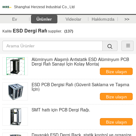
Shanghai Herzesd Industrial Co., Ltd
Ev
Ürünler
Videolar
Hakkımızda
>>
ESD Dergi Rafı
Kalite
supplier.
(137)
Alüminyum Alaşımlı Antistatik ESD Alüminyum PCB
Dergi Rafı Sanayi İçin Kolay Montaj
Bize ulaşın
ESD PCB Dergisi Rafı (Güvenli Saklama ve Taşıma
İçin)
Bize ulaşın
SMT hattı için PCB Dergi Rağı.
Bize ulaşın
Dayanıklı ESD Dergi Rack, statik kontrol ve organize