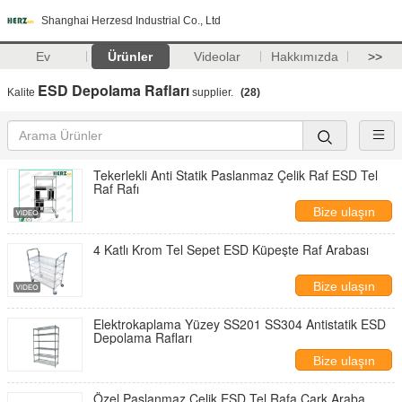
Shanghai Herzesd Industrial Co., Ltd
Ev
Ürünler
Videolar
Hakkımızda
>>
ESD Depolama Rafları
Kalite
supplier.
(28)
Tekerlekli Anti Statik Paslanmaz Çelik Raf ESD Tel
Raf Rafı
Bize ulaşın
4 Katlı Krom Tel Sepet ESD Küpeşte Raf Arabası
Bize ulaşın
Elektrokaplama Yüzey SS201 SS304 Antistatik ESD
Depolama Rafları
Bize ulaşın
Özel Paslanmaz Çelik ESD Tel Rafa Çark Araba