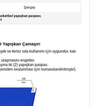
Şangay
asketbol yapışkan paspası
,
at
ESD Yapışkan Çamaşırı
ek ve temiz oda kullanımı için uygundur, katı
a ulaşmasını engeller.
şına iki (2) yapışkan paspas.
eniden sıralanması için numaralandırılmıştır).