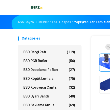
Ana Sayfa
Ürünler
ESD Paspas
Yapışkan Yer Temizlem
Catagories
ESD Dergi Rafı
(119)
ESD PCB Rafları
(56)
ESD Depolama Rafları
(27)
ESD Köpük Levhalar
(75)
ESD Koruyucu Çanta
(32)
ESD Uyarı Bandı
(40)
ESD Saklama Kutusu
(69)