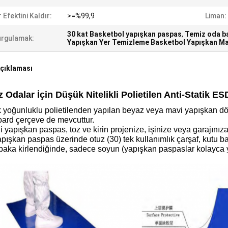
r Efektini Kaldır:
>=%99,9
Liman:
30 kat Basketbol yapışkan paspas
,
Temiz oda b
rgulamak:
Yapışkan Yer Temizleme Basketbol Yapışkan M
çıklaması
 Odalar İçin Düşük Nitelikli Polietilen Anti-Statik 
yoğunluklu polietilenden yapılan beyaz veya mavi yapışkan döş
oard çerçeve de mevcuttur.
li yapışkan paspas, toz ve kirin projenize, işinize veya garajınız
pışkan paspas üzerinde otuz (30) tek kullanımlık çarşaf, kutu ba
baka kirlendiğinde, sadece soyun (yapışkan paspaslar kolayca y