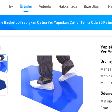
Ev
Ürünler
Videolar
Hakkımızda
Bize Ulaşın
Ha
e Basketbol Yapışkan Çatısı Yer Yapışkan Çatısı Temiz Oda 30 Kat
Yapış
Yer Y
Ürün ay
Menşe 
Marka a
Model 
Ödeme 
Min sip
Fiyat: