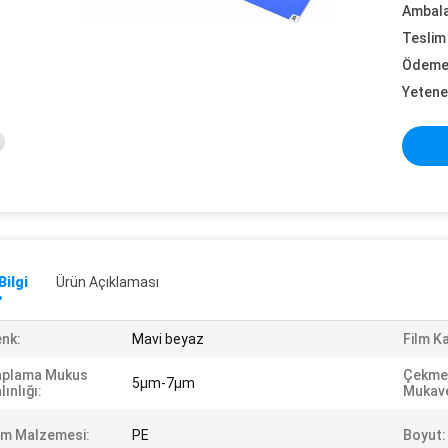
Ambalaj
Teslim 
Ödeme 
Yetene
Bilgi
Ürün Açıklaması
nk:
Mavi beyaz
Film Ka
aplama Mukus
Çekme
5μm-7μm
lınlığı:
Mukav
lm Malzemesi:
PE
Boyut: