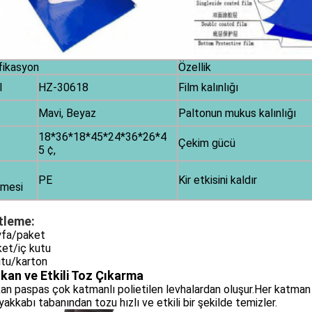
fikasyon
Özellik
l
HZ-30618
Film kalınlığı
Mavi, Beyaz
Paltonun mukus kalınlığı
18*36*18*45*24*36*26*4
Çekim gücü
5 ¢,
PE
Kir etkisini kaldır
mesi
tleme:
yfa/paket
et/iç kutu
utu/karton
kan ve Etkili Toz Çıkarma
an paspas çok katmanlı polietilen levhalardan oluşur.Her katman y
Ayakkabı tabanından tozu hızlı ve etkili bir şekilde temizler.