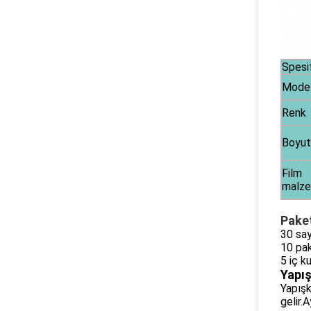
Spesi
Mode
Renk
Boyut
Film
malze
Pake
30 sa
10 pak
5 iç k
Yapış
Yapışk
gelir.