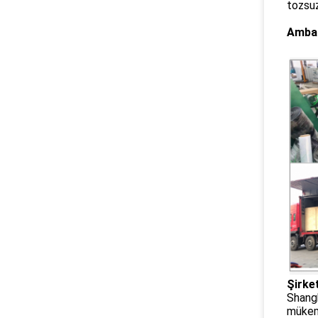
tozsuz
Ambal
Şirket
Shangh
mükemm