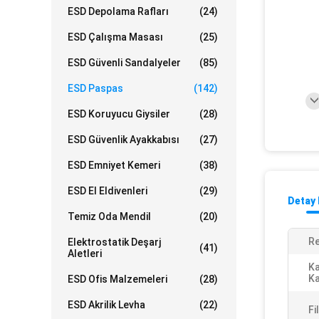
ESD Depolama Rafları
(24)
ESD Çalışma Masası
(25)
ESD Güvenli Sandalyeler
(85)
ESD Paspas
(142)
ESD Koruyucu Giysiler
(28)
ESD Güvenlik Ayakkabısı
(27)
ESD Emniyet Kemeri
(38)
ESD El Eldivenleri
(29)
Detay 
Temiz Oda Mendil
(20)
Re
Elektrostatik Deşarj
(41)
Aletleri
K
Ka
ESD Ofis Malzemeleri
(28)
ESD Akrilik Levha
(22)
Fi