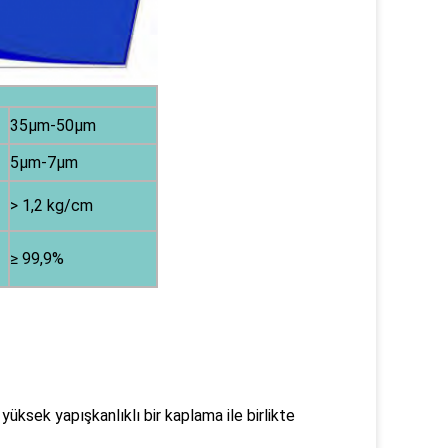
35μm-50μm
5μm-7μm
> 1,2 kg/cm
≥ 99,9%
üksek yapışkanlıklı bir kaplama ile birlikte