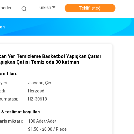
Turkish
berler
Teklif isteği
man
kan Yer Temizleme Basketbol Yapışkan Çatısı
apışkan Çatısı Temiz oda 30 katman
rıntıları:
yeri:
Jiangsu, Çin
dı:
Herzesd
numarası:
HZ-30618
& teslimat koşulları:
ariş miktarı:
100 Adet/Adet
$1.50 - $6.00 / Piece