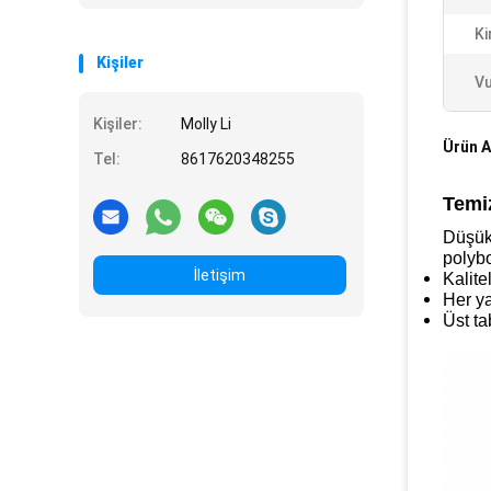
Ki
Kişiler
Vu
Kişiler:
Molly Li
Ürün A
Tel:
8617620348255
Temiz
Düşük 
polyb
İletişim
Kalite
Her ya
Üst ta