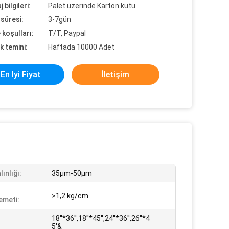
 bilgileri:
Palet üzerinde Karton kutu
süresi:
3-7gün
koşulları:
T/T, Paypal
k temini:
Haftada 10000 Adet
En Iyi Fiyat
İletişim
lınlığı:
35μm-50μm
>1,2 kg/cm
emeti:
18''*36'',18''*45'',24''*36'',26''*4
5'&