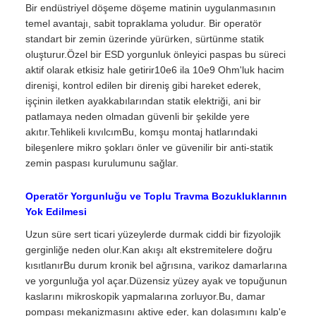
Bir endüstriyel döşeme döşeme matinin uygulanmasının
temel avantajı, sabit topraklama yoludur. Bir operatör
standart bir zemin üzerinde yürürken, sürtünme statik
oluşturur.Özel bir ESD yorgunluk önleyici paspas bu süreci
aktif olarak etkisiz hale getirir10e6 ila 10e9 Ohm'luk hacim
direnişi, kontrol edilen bir direniş gibi hareket ederek,
işçinin iletken ayakkabılarından statik elektriği, ani bir
patlamaya neden olmadan güvenli bir şekilde yere
akıtır.Tehlikeli kıvılcımBu, komşu montaj hatlarındaki
bileşenlere mikro şokları önler ve güvenilir bir anti-statik
zemin paspası kurulumunu sağlar.
Operatör Yorgunluğu ve Toplu Travma Bozukluklarının
Yok Edilmesi
Uzun süre sert ticari yüzeylerde durmak ciddi bir fizyolojik
gerginliğe neden olur.Kan akışı alt ekstremitelere doğru
kısıtlanırBu durum kronik bel ağrısına, varikoz damarlarına
ve yorgunluğa yol açar.Düzensiz yüzey ayak ve topuğunun
kaslarını mikroskopik yapmalarına zorluyor.Bu, damar
pompası mekanizmasını aktive eder, kan dolaşımını kalp'e