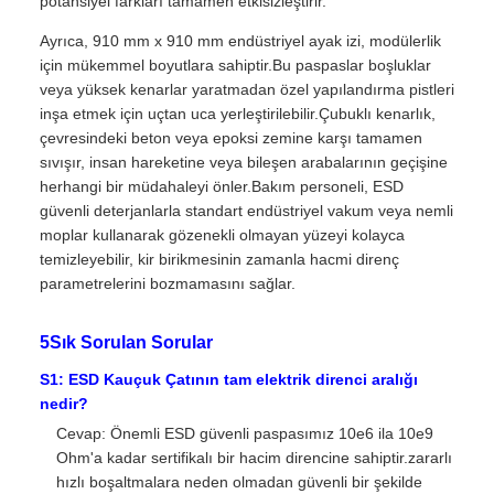
potansiyel farkları tamamen etkisizleştirir.
Ayrıca, 910 mm x 910 mm endüstriyel ayak izi, modülerlik
için mükemmel boyutlara sahiptir.Bu paspaslar boşluklar
veya yüksek kenarlar yaratmadan özel yapılandırma pistleri
inşa etmek için uçtan uca yerleştirilebilir.Çubuklı kenarlık,
çevresindeki beton veya epoksi zemine karşı tamamen
sıvışır, insan hareketine veya bileşen arabalarının geçişine
herhangi bir müdahaleyi önler.Bakım personeli, ESD
güvenli deterjanlarla standart endüstriyel vakum veya nemli
moplar kullanarak gözenekli olmayan yüzeyi kolayca
temizleyebilir, kir birikmesinin zamanla hacmi direnç
parametrelerini bozmamasını sağlar.
5Sık Sorulan Sorular
S1: ESD Kauçuk Çatının tam elektrik direnci aralığı
nedir?
Cevap: Önemli ESD güvenli paspasımız 10e6 ila 10e9
Ohm'a kadar sertifikalı bir hacim direncine sahiptir.zararlı
hızlı boşaltmalara neden olmadan güvenli bir şekilde