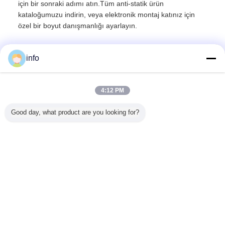
için bir sonraki adımı atın.Tüm anti-statik ürün
kataloğumuzu indirin, veya elektronik montaj katınız için
özel bir boyut danışmanlığı ayarlayın.
info
Recommended Products
4:12 PM
Good day, what product are you looking for?
 PVC
ESD Mavi Siyah
ESD Zemin. ESD
Özelleştirilebilir
Hassas G
k karşıtı
Nitril Güvenlik
Vinil Zemin
ESD Anti-
için Kon
s, ESD
Eldivenleri Toptan
Plakaları.
Yorgunluk
Elektros
k karşıtı
satılan tek
Paspası PVC EVA
Deşarj K
pas,
kullanımlık
Köpük İletken
Sağla
iyel ESD
antistatik
Kauçuk
Ergonom
Dil değiştir
paspası
muayene
El Eldiv
eldivenleri
Turkish