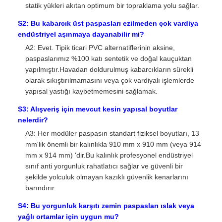
statik yükleri akıtan optimum bir topraklama yolu sağlar.
S2: Bu kabarcık üst paspasları ezilmeden çok vardiya
endüstriyel aşınmaya dayanabilir mi?
A2: Evet. Tipik ticari PVC alternatiflerinin aksine,
paspaslarımız %100 katı sentetik ve doğal kauçuktan
yapılmıştır.Havadan doldurulmuş kabarcıkların sürekli
olarak sıkıştırılmamasını veya çok vardiyalı işlemlerde
yapısal yastığı kaybetmemesini sağlamak.
S3: Alışveriş için mevcut kesin yapısal boyutlar
nelerdir?
A3: Her modüler paspasın standart fiziksel boyutları, 13
mm'lik önemli bir kalınlıkla 910 mm x 910 mm (veya 914
mm x 914 mm) 'dir.Bu kalınlık profesyonel endüstriyel
sınıf anti yorgunluk rahatlatıcı sağlar ve güvenli bir
şekilde yolculuk olmayan kazıklı güvenlik kenarlarını
barındırır.
S4: Bu yorgunluk karşıtı zemin paspasları ıslak veya
yağlı ortamlar için uygun mu?