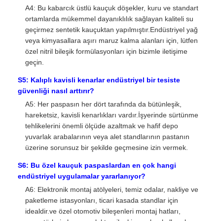
A4: Bu kabarcık üstlü kauçuk döşekler, kuru ve standart
ortamlarda mükemmel dayanıklılık sağlayan kaliteli su
geçirmez sentetik kauçuktan yapılmıştır.Endüstriyel yağ
veya kimyasallara aşırı maruz kalma alanları için, lütfen
özel nitril bileşik formülasyonları için bizimle iletişime
geçin.
S5: Kalıplı kavisli kenarlar endüstriyel bir tesiste
güvenliği nasıl arttırır?
A5: Her paspasın her dört tarafında da bütünleşik,
hareketsiz, kavisli kenarlıkları vardır.İşyerinde sürtünme
tehlikelerini önemli ölçüde azaltmak ve hafif depo
yuvarlak arabalarının veya alet standlarının pastanın
üzerine sorunsuz bir şekilde geçmesine izin vermek.
S6: Bu özel kauçuk paspaslardan en çok hangi
endüstriyel uygulamalar yararlanıyor?
A6: Elektronik montaj atölyeleri, temiz odalar, nakliye ve
paketleme istasyonları, ticari kasada standlar için
idealdir.ve özel otomotiv bileşenleri montaj hatları,