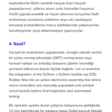
kaybediyorlar.Bizim sentetik kauçuk ticari kauçuk
paspaslarımız, yıllarca süren zorlu hizmetleri boyunca
%100 yapısal esneklik ve hacim direncini koruyorlar.Hafif
endüstriyel yuvarlama yüklerine veya sıkı sanitasyon
kimyasal protokollerine maruz kaldıklarında çatlamıyorlar,
bozulmuyorlar veya delaminasyon yapmıyorlar.
4- Nasıl?
Gerçek bir endüstriyel uygulamada, örneğin yüksek verimli
bir yüzey montaj teknolojisi (SMT) montaj tesisi veya
küresel nakliye ve ambalaj istasyonu,İşletim verimliliği
çevresel istikrarına büyük ölçüde bağlıdır. Let us examine
the integration of the 910mm x 910mm bubble top ESD
Rubber Mat into an active electronics assembly line where
micro-controllers are manually populated onto printed
circuit boards before final inspection and automated
testing.
Bir operatör ayakta duran çalışma istasyonuna geldiğinde,
13 mm kalınlığında bir pastaya basar.Doğal kauçuk bileşiği,