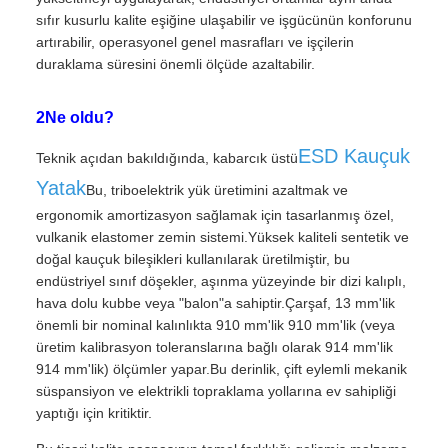
sıfır kusurlu kalite eşiğine ulaşabilir ve işgücünün konforunu
artırabilir, operasyonel genel masrafları ve işçilerin
duraklama süresini önemli ölçüde azaltabilir.
2Ne oldu?
ESD Kauçuk
Teknik açıdan bakıldığında, kabarcık üstü
Yatak
Bu, triboelektrik yük üretimini azaltmak ve
ergonomik amortizasyon sağlamak için tasarlanmış özel,
vulkanik elastomer zemin sistemi.Yüksek kaliteli sentetik ve
doğal kauçuk bileşikleri kullanılarak üretilmiştir, bu
endüstriyel sınıf döşekler, aşınma yüzeyinde bir dizi kalıplı,
hava dolu kubbe veya "balon"a sahiptir.Çarşaf, 13 mm'lik
önemli bir nominal kalınlıkta 910 mm'lik 910 mm'lik (veya
üretim kalibrasyon toleranslarına bağlı olarak 914 mm'lik
914 mm'lik) ölçümler yapar.Bu derinlik, çift eylemli mekanik
süspansiyon ve elektrikli topraklama yollarına ev sahipliği
yaptığı için kritiktir.