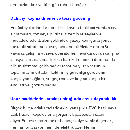
geri hızlandırır ve tüm gün rahatlık sağlar.
Daha iyi kayma direnci ve tesis güvenliği
Endüstriyel ortamlar genellikle kayma tehlikesi yaratan sıvı
sıçramaları, toz veya pürüzsüz zemin yüzeyleriyle
mücadele eder.Balon şeklindeki yüzey konfigürasyonu,
mekanik sürtünme katsayısını önemli ölçüde arttırırBu
kaymaz çalışma yüzeyi, operatörlerin ayakta duran çalışma
istasyonları arasında hızlıca hareket etmeleri durumunda
bile mükemmel çekiş sağlar.tasarımı yüzey tozunun
toplanmasını ortadan kaldırır, iş güvenliği görevlerini
karşılayan sağlam, su geçirmez ve kayma karşıtı bir
endüstriyel çözüm sağlar.
Ucuz maddelerle karşılaştırıldığında eşsiz dayanıklılık
Birçok bütçe odaklı tedarik ekibi yanlışlıkla PVC bazlı veya
açık hücreli köpüklü anti yorgunluk paspasları satın
alıyor.Bu ucuz malzemeler basınç setiye yenik düşerler.,
hem amortizasyon hem de elektrik özelliklerini