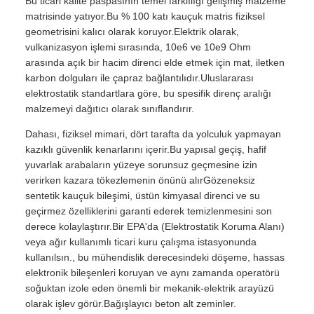
Bu ticari kalite paspasının temel farklılığı gelişmiş malzeme
matrisinde yatıyor.Bu % 100 katı kauçuk matris fiziksel
geometrisini kalıcı olarak koruyor.Elektrik olarak,
vulkanizasyon işlemi sırasında, 10e6 ve 10e9 Ohm
arasında açık bir hacim direnci elde etmek için mat, iletken
karbon dolguları ile çapraz bağlantılıdır.Uluslararası
elektrostatik standartlara göre, bu spesifik direnç aralığı
malzemeyi dağıtıcı olarak sınıflandırır.
Dahası, fiziksel mimari, dört tarafta da yolculuk yapmayan
kazıklı güvenlik kenarlarını içerir.Bu yapısal geçiş, hafif
yuvarlak arabaların yüzeye sorunsuz geçmesine izin
verirken kazara tökezlemenin önünü alırGözeneksiz
sentetik kauçuk bileşimi, üstün kimyasal direnci ve su
geçirmez özelliklerini garanti ederek temizlenmesini son
derece kolaylaştırır.Bir EPA'da (Elektrostatik Koruma Alanı)
veya ağır kullanımlı ticari kuru çalışma istasyonunda
kullanılsın., bu mühendislik derecesindeki döşeme, hassas
elektronik bileşenleri koruyan ve aynı zamanda operatörü
soğuktan izole eden önemli bir mekanik-elektrik arayüzü
olarak işlev görür.Bağışlayıcı beton alt zeminler.