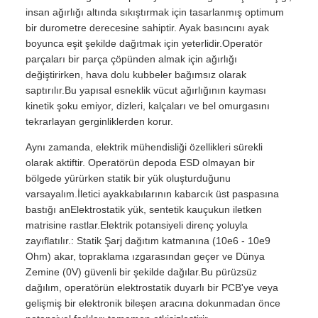
insan ağırlığı altında sıkıştırmak için tasarlanmış optimum
bir durometre derecesine sahiptir. Ayak basıncını ayak
boyunca eşit şekilde dağıtmak için yeterlidir.Operatör
parçaları bir parça çöpünden almak için ağırlığı
değiştirirken, hava dolu kubbeler bağımsız olarak
saptırılır.Bu yapısal esneklik vücut ağırlığının kayması
kinetik şoku emiyor, dizleri, kalçaları ve bel omurgasını
tekrarlayan gerginliklerden korur.
Aynı zamanda, elektrik mühendisliği özellikleri sürekli
olarak aktiftir. Operatörün depoda ESD olmayan bir
bölgede yürürken statik bir yük oluşturduğunu
varsayalım.İletici ayakkabılarının kabarcık üst paspasına
bastığı anElektrostatik yük, sentetik kauçukun iletken
matrisine rastlar.Elektrik potansiyeli direnç yoluyla
zayıflatılır.: Statik Şarj dağıtım katmanına (10e6 - 10e9
Ohm) akar, topraklama ızgarasından geçer ve Dünya
Zemine (0V) güvenli bir şekilde dağılar.Bu pürüzsüz
dağılım, operatörün elektrostatik duyarlı bir PCB'ye veya
gelişmiş bir elektronik bileşen aracına dokunmadan önce