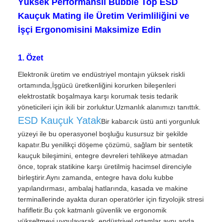
Yüksek Performanslı Bubble Top ESD
Kauçuk Mating ile Üretim Verimliliğini ve
İşçi Ergonomisini Maksimize Edin
1. Özet
Elektronik üretim ve endüstriyel montajın yüksek riskli
ortamında,İşgücü üretkenliğini korurken bileşenleri
elektrostatik boşalmaya karşı korumak tesis tedarik
yöneticileri için ikili bir zorluktur.Uzmanlık alanımızı tanıttık.
ESD Kauçuk Yatak
Bir kabarcık üstü anti yorgunluk
yüzeyi ile bu operasyonel boşluğu kusursuz bir şekilde
kapatır.Bu yenilikçi döşeme çözümü, sağlam bir sentetik
kauçuk bileşimini, entegre devreleri tehlikeye atmadan
önce, toprak statikine karşı üretilmiş hacimsel direnciyle
birleştirir.Aynı zamanda, entegre hava dolu kubbe
yapılandırması, ambalaj hatlarında, kasada ve makine
terminallerinde ayakta duran operatörler için fizyolojik stresi
hafifletir.Bu çok katmanlı güvenlik ve ergonomik
yükseltmeyi uygulayarak, endüstriyel ortamlar aynı anda