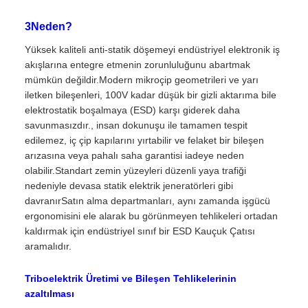
3Neden?
Yüksek kaliteli anti-statik döşemeyi endüstriyel elektronik iş
akışlarına entegre etmenin zorunluluğunu abartmak
mümkün değildir.Modern mikroçip geometrileri ve yarı
iletken bileşenleri, 100V kadar düşük bir gizli aktarıma bile
elektrostatik boşalmaya (ESD) karşı giderek daha
savunmasızdır., insan dokunuşu ile tamamen tespit
edilemez, iç çip kapılarını yırtabilir ve felaket bir bileşen
arızasına veya pahalı saha garantisi iadeye neden
olabilir.Standart zemin yüzeyleri düzenli yaya trafiği
nedeniyle devasa statik elektrik jeneratörleri gibi
davranırSatın alma departmanları, aynı zamanda işgücü
ergonomisini ele alarak bu görünmeyen tehlikeleri ortadan
kaldırmak için endüstriyel sınıf bir ESD Kauçuk Çatısı
aramalıdır.
Triboelektrik Üretimi ve Bileşen Tehlikelerinin
azaltılması