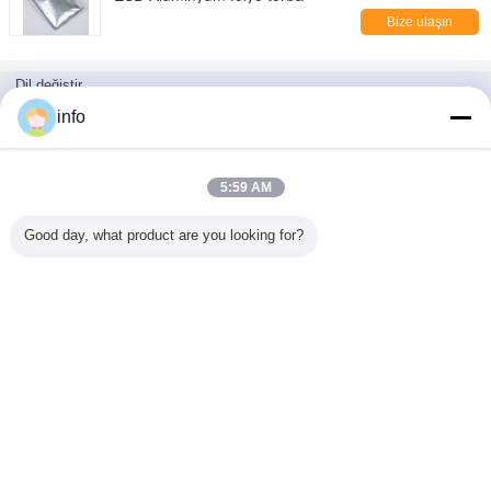
Bize ulaşın
Dil değiştir
Turkish
info
5:59 AM
Ana sayfa
|
Hakkımızda
|
Site Haritası
|
Privacy Policy
Good day, what product are you looking for?
Masaüstü görünümü
Copyright © 2019 - 2026 Shanghai Herzesd Industrial Co., Ltd.
All rights reserved.