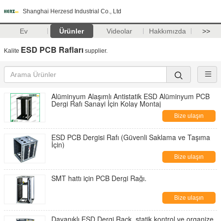
Shanghai Herzesd Industrial Co., Ltd
Ev
Ürünler
Videolar
Hakkımızda
>>
ESD PCB Rafları
Kalite
supplier.
Alüminyum Alaşımlı Antistatik ESD Alüminyum PCB
Dergi Rafı Sanayi İçin Kolay Montaj
Bize ulaşın
ESD PCB Dergisi Rafı (Güvenli Saklama ve Taşıma
İçin)
Bize ulaşın
SMT hattı için PCB Dergi Rağı.
Bize ulaşın
Dayanıklı ESD Dergi Rack, statik kontrol ve organize