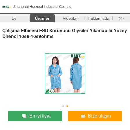
Shanghai Herzesd Industrial Co., Ltd
Ev
Ürünler
Videolar
Hakkımızda
>>
Çalışma Elbisesi ESD Koruyucu Giysiler Yıkanabilir Yüzey
Direnci 10e6-10e9ohms
En iyi fiyat
Bize ulaşın