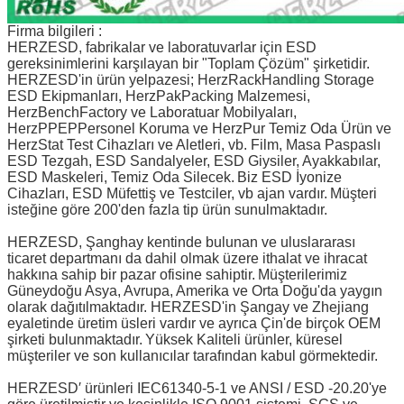
Firma bilgileri :
HERZESD, fabrikalar ve laboratuvarlar için ESD
gereksinimlerini karşılayan bir "Toplam Çözüm" şirketidir.
HERZESD'in ürün yelpazesi; HerzRackHandling Storage
ESD Ekipmanları, HerzPakPacking Malzemesi,
HerzBenchFactory ve Laboratuar Mobilyaları,
HerzPPEPPersonel Koruma ve HerzPur Temiz Oda Ürün ve
HerzStat Test Cihazları ve Aletleri, vb. Film, Masa Paspaslı
ESD Tezgah, ESD Sandalyeler, ESD Giysiler, Ayakkabılar,
ESD Maskeleri, Temiz Oda Silecek.
Biz ESD İyonize
Cihazları, ESD Müfettiş ve Testciler, vb ajan vardır.
Müşteri
isteğine göre 200'den fazla tip ürün sunulmaktadır.
HERZESD, Şanghay kentinde bulunan ve uluslararası
ticaret departmanı da dahil olmak üzere ithalat ve ihracat
hakkına sahip bir pazar ofisine sahiptir.
Müşterilerimiz
Güneydoğu Asya, Avrupa, Amerika ve Orta Doğu'da yaygın
olarak dağıtılmaktadır. HERZESD'in Şangay ve Zhejiang
eyaletinde üretim üsleri vardır ve ayrıca Çin'de birçok OEM
şirketi bulunmaktadır.
Yüksek Kaliteli ürünler, küresel
müşteriler ve son kullanıcılar tarafından kabul görmektedir.
HERZESD′ ürünleri IEC61340-5-1 ve ANSI / ESD -20.20'ye