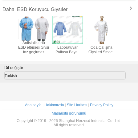
ESD Koruyucu Giysiler
Daha
miz oda
Antistatik örtü
Antistik Temiz Oda
Antistatik Temiz
ESD Tem
ntistatik
ESD elbisesi Giysi
Laboratuvar
Oda Çalışma
örtüsü Ant
atuvar
toz geçirmez
Paltosu Beyaz
Giysileri Smock
laborat
arı ESD
Tekrar
veya Mavi
Jumpsuit
paltolar
elbise
kullanılabilir ESD
Yıkanabilir ESD
Üniforma Çalışma
takım e
ıyafetleri
giysileri Jumpsuit
Smock Giysi
Giysileri Labcoat
çalışma kıy
Dil değiştir
İş giysi ceket
Laboratuvar veya
Koruyucu Giysi
Temiz Oda Giysi
Turkish
için Poliester
Ana sayfa
|
Hakkımızda
|
Site Haritası
|
Privacy Policy
Masaüstü görünümü
Copyright © 2019 - 2026 Shanghai Herzesd Industrial Co., Ltd.
All rights reserved.