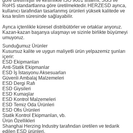
göre üretilmiştir ve kesinlikle ISO 9001 sistemi, SGS ve
RoHS standartlarına göre üretilmektedir.
HERZESD ayrıca,
kullanıcı tarafından tasarlanmış ürünleri yüksek kalitede ve
kısa teslim süresinde sağlayabilir.
Ayrıca içtenlikle küresel distribütörler ve ortaklar arıyoruz.
Kazan-kazan başarıya ulaşmayı ve sizinle birlikte büyümeyi
umuyoruz.
Sunduğumuz Ürünler
Kusursuz kalite ve uygun maliyetli ürün yelpazemiz şunları
içerir:
ESD Ekipmanları
Anti-Statik Ekipmanlar
ESD İş İstasyonu Aksesuarları
Güvenli Ambalaj Malzemeleri
ESD Dergi Rafı
ESD Giysileri
ESD Kumaşlar
ESD Kontrol Malzemeleri
ESD Temiz Oda Ürünleri
ESD Ofis Ürünleri
Statik Kontrol Ekipmanları, vb.
Ürün Özellikleri
Shanghai Herzing Industry tarafından üretilen ve tedarik
edilen ESD ürünleri,