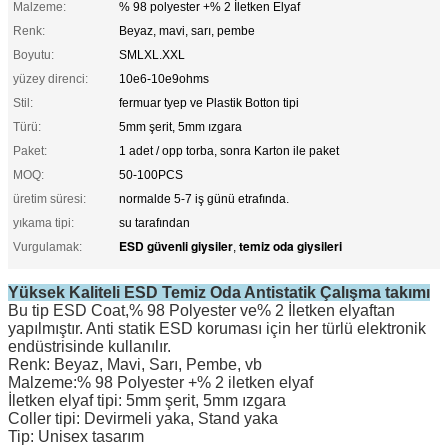
Malzeme:
% 98 polyester +% 2 İletken Elyaf
Renk:
Beyaz, mavi, sarı, pembe
Boyutu:
SMLXL.XXL
yüzey direnci:
10e6-10e9ohms
Stil:
fermuar tyep ve Plastik Botton tipi
Türü:
5mm şerit, 5mm ızgara
Paket:
1 adet / opp torba, sonra Karton ile paket
MOQ:
50-100PCS
üretim süresi:
normalde 5-7 iş günü etrafında.
yıkama tipi:
su tarafından
ESD güvenli giysiler
temiz oda giysileri
Vurgulamak:
,
Yüksek Kaliteli ESD Temiz Oda Antistatik Çalışma takımı
Bu tip ESD Coat,% 98 Polyester ve% 2 İletken elyaftan
yapılmıştır.
Anti statik ESD koruması için her türlü elektronik
endüstrisinde kullanılır.
Renk: Beyaz, Mavi, Sarı, Pembe, vb
Malzeme:% 98 Polyester +% 2 iletken elyaf
İletken elyaf tipi: 5mm şerit, 5mm ızgara
Coller tipi: Devirmeli yaka, Stand yaka
Tip: Unisex tasarım