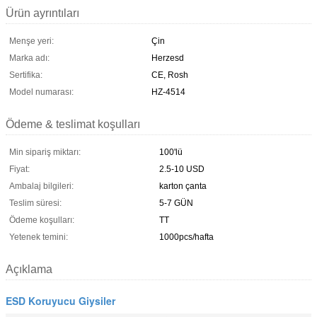
Ürün ayrıntıları
Menşe yeri:
Çin
Marka adı:
Herzesd
Sertifika:
CE, Rosh
Model numarası:
HZ-4514
Ödeme & teslimat koşulları
Min sipariş miktarı:
100'lü
Fiyat:
2.5-10 USD
Ambalaj bilgileri:
karton çanta
Teslim süresi:
5-7 GÜN
Ödeme koşulları:
TT
Yetenek temini:
1000pcs/hafta
Açıklama
ESD Koruyucu Giysiler