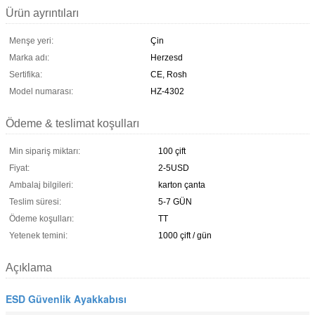
Ürün ayrıntıları
Menşe yeri:
Çin
Marka adı:
Herzesd
Sertifika:
CE, Rosh
Model numarası:
HZ-4302
Ödeme & teslimat koşulları
Min sipariş miktarı:
100 çift
Fiyat:
2-5USD
Ambalaj bilgileri:
karton çanta
Teslim süresi:
5-7 GÜN
Ödeme koşulları:
TT
Yetenek temini:
1000 çift / gün
Açıklama
ESD Güvenlik Ayakkabısı