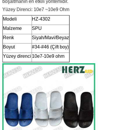
boşaltmanın en etkili yöntemidir.
Yüzey Direnci: 10e7 ~10e9 Ohm
Modeli
HZ-4302
Malzeme
SPU
Renk
Siyah/Mavi/Beyaz
Boyut
#34-#46 (Çift boy)
Yüzey direnci
10e7-10e9 ohm