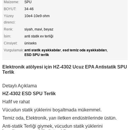
Malzeme:
SPU
BOYUT:
34-46
Yüzey
10e4-10e9 ohm
direnci:
Renk:
siyah, mavi, beyaz
İsim:
anti statik ev terliği
Cinsiyet:
üniseks
anti statik ayakkabılar
esd temiz oda ayakkabıları
Vurgulamak:
,
,
ESD SPU terlik
Elektronik atölyesi için HZ-4302 Ucuz EPA Antistatik SPU
Terlik
Detaylı Açıklama
HZ-4302 ESD SPU Terlik
Hafif ve rahat
Vücudun statik yüklerini boşaltmada mükemmel.
Temiz oda, Elektronik, yarı iletken endüstrilerinde üstün.
Anti-statik Terliği giymek, vücudun statik yüklerini