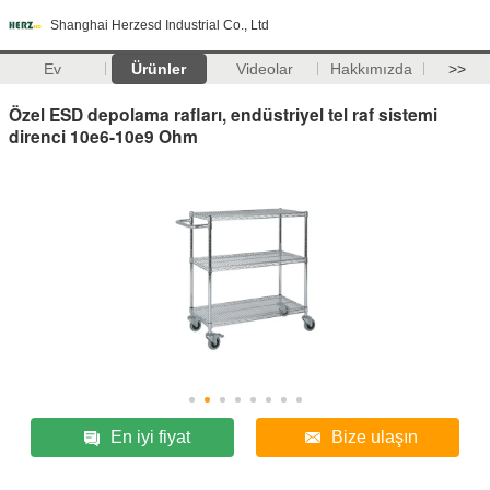
Shanghai Herzesd Industrial Co., Ltd
Ev
Ürünler
Videolar
Hakkımızda
>>
Özel ESD depolama rafları, endüstriyel tel raf sistemi
direnci 10e6-10e9 Ohm
En iyi fiyat
Bize ulaşın