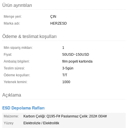
Ürün ayrıntıları
Menşe yeri:
ÇIN
Marka adı:
HERZESD
Ödeme & teslimat koşulları
Min sipariş miktarı:
1
Fiyat:
50USD~150USD
Ambalaj bilgileri:
film poşeti kartonda
Teslim süresi:
3-5gün
Ödeme koşulları:
T/T
Yetenek temini:
1000
Açıklama
ESD Depolama Rafları
Malzeme:
Karbon Çeliği: Q195-F# Paslanmaz Çelik: 202# /304#
Yüzey
Elektrolizle / Elektrolitik