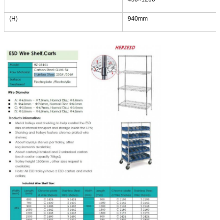
(H)
940mm