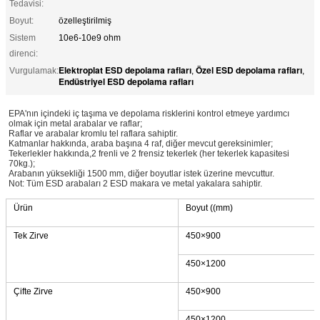
Tedavisi:
Boyut:
özelleştirilmiş
Sistem
10e6-10e9 ohm
direnci:
Elektroplat ESD depolama rafları
Özel ESD depolama rafları
Vurgulamak:
,
,
Endüstriyel ESD depolama rafları
EPA'nın içindeki iç taşıma ve depolama risklerini kontrol etmeye yardımcı
olmak için metal arabalar ve raflar;
Raflar ve arabalar kromlu tel raflara sahiptir.
Katmanlar hakkında, araba başına 4 raf, diğer mevcut gereksinimler;
Tekerlekler hakkında,2 frenli ve 2 frensiz tekerlek (her tekerlek kapasitesi
70kg.);
Arabanın yüksekliği 1500 mm, diğer boyutlar istek üzerine mevcuttur.
Not: Tüm ESD arabaları 2 ESD makara ve metal yakalara sahiptir.
Ürün
Boyut ((mm)
Tek Zirve
450×900
450×1200
Çifte Zirve
450×900
450×1200