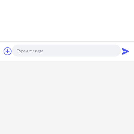
İletişim
Teklif isteği
Photo
Video Call
Audio Call