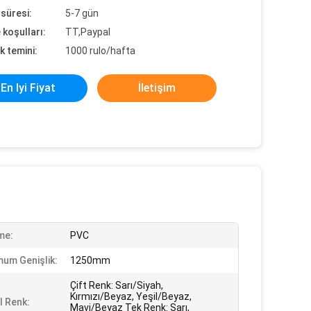
süresi:
5-7 gün
koşulları:
TT,Paypal
k temini:
1000 rulo/hafta
En Iyi Fiyat
İletişim
me:
PVC
um Genişlik:
1250mm
Çift Renk: Sarı/Siyah,
Kırmızı/Beyaz, Yeşil/Beyaz,
 Renk:
Mavi/Beyaz Tek Renk: Sarı,