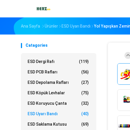
Ana Sayfa
Ürünler
ESD Uyarı Bandı
Yol Yapışkan Zemin
Catagories
ESD Dergi Rafı
(119)
ESD PCB Rafları
(56)
ESD Depolama Rafları
(27)
ESD Köpük Levhalar
(75)
ESD Koruyucu Çanta
(32)
ESD Uyarı Bandı
(40)
ESD Saklama Kutusu
(69)