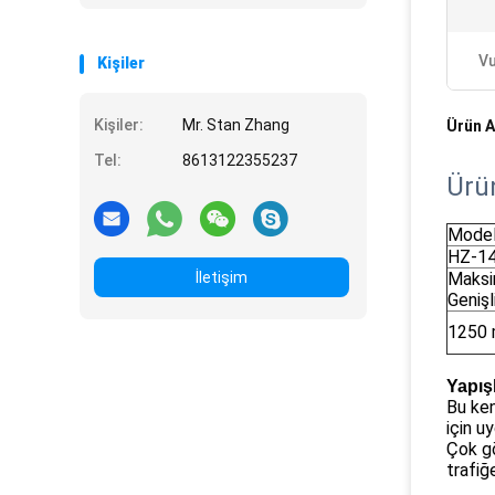
Vu
Kişiler
Kişiler:
Mr. Stan Zhang
Ürün A
Tel:
8613122355237
Ürü
Mode
HZ-1
İletişim
Maks
Genişl
1250
Yapış
Bu ken
için u
Çok gö
trafiğ