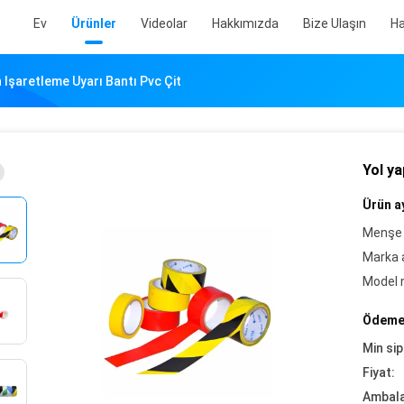
Ev
Ürünler
Videolar
Hakkımızda
Bize Ulaşın
Ha
 Işaretleme Uyarı Bantı Pvc Çit
Yol ya
Ürün ay
Menşe 
Marka a
Model 
Ödeme 
Min sip
Fiyat:
Ambalaj