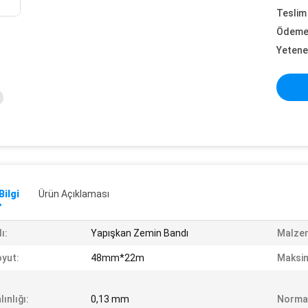
Teslim 
Ödeme 
Yetene
Bilgi
Ürün Açıklaması
ı:
Yapışkan Zemin Bandı
Malze
yut:
48mm*22m
Maksim
lınlığı:
0,13 mm
Normal