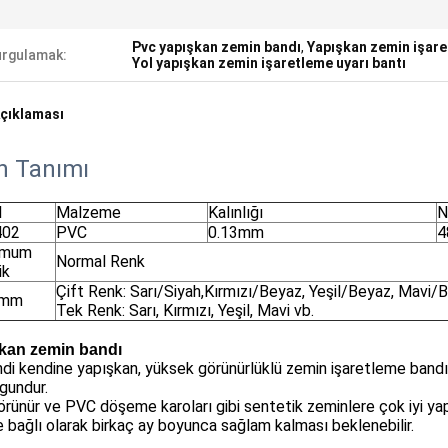
Pvc yapışkan zemin bandı
,
Yapışkan zemin işare
rgulamak:
Yol yapışkan zemin işaretleme uyarı bantı
çıklaması
n Tanımı
l
Malzeme
Kalınlığı
N
402
PVC
0.13mm
4
imum
Normal Renk
ik
Çift Renk: Sarı/Siyah,Kırmızı/Beyaz, Yeşil/Beyaz, Mavi/
 mm
Tek Renk: Sarı, Kırmızı, Yeşil, Mavi vb.
kan zemin bandı
di kendine yapışkan, yüksek görünürlüklü zemin işaretleme bandı, 
ygundur.
rünür ve PVC döşeme karoları gibi sentetik zeminlere çok iyi ya
e bağlı olarak birkaç ay boyunca sağlam kalması beklenebilir.