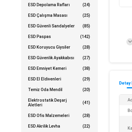
ESD Depolama Rafları
(24)
ESD Çalışma Masası
(25)
ESD Güvenli Sandalyeler
(85)
ESD Paspas
(142)
ESD Koruyucu Giysiler
(28)
ESD Güvenlik Ayakkabısı
(27)
ESD Emniyet Kemeri
(38)
ESD El Eldivenleri
(29)
Detay 
Temiz Oda Mendil
(20)
Ad
Elektrostatik Deşarj
(41)
Aletleri
Bo
ESD Ofis Malzemeleri
(28)
ESD Akrilik Levha
(22)
Ka