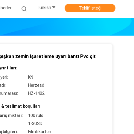
Turkish
berler
Teklif isteği
pışkan zemin işaretleme uyarı bantı Pvc çit
rıntıları:
yeri:
KN
dı:
Herzesd
numarası:
HZ-1402
& teslimat koşulları:
ariş miktarı:
100 rulo
1-3USD
 bilgileri:
Filmli karton