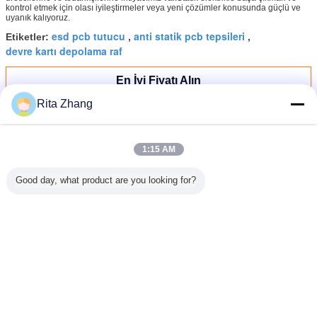
kontrol etmek için olası iyileştirmeler veya yeni çözümler konusunda güçlü ve
uyanık kalıyoruz.
esd pcb tutucu
anti statik pcb tepsileri
Etiketler:
,
,
devre kartı depolama raf
En İyi Fiyatı Alın
Rita Zhang
U Tipi PCB Tepsisi ESD Rafa
Depolama Rağı ESD Dolaşım Rağı
1:15 AM
Good day, what product are you looking for?
Devam et
ESD PCB Rafları
Daha
ik ESD
Farklı Boyutlar
Endüstriyel
Antistatik devreler
Antisti