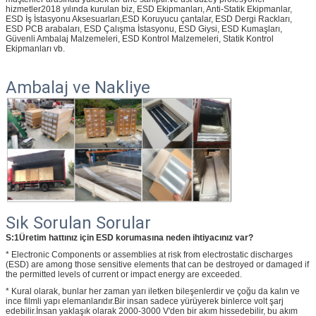
hizmetler2018 yılında kurulan biz, ESD Ekipmanları, Anti-Statik Ekipmanlar,
ESD İş İstasyonu Aksesuarları,ESD Koruyucu çantalar, ESD Dergi Rackları,
ESD PCB arabaları, ESD Çalışma İstasyonu, ESD Giysi, ESD Kumaşları,
Güvenli Ambalaj Malzemeleri, ESD Kontrol Malzemeleri, Statik Kontrol
Ekipmanları vb.
Ambalaj ve Nakliye
Sık Sorulan Sorular
S:1Üretim hattınız için ESD korumasına neden ihtiyacınız var?
* Electronic Components or assemblies at risk from electrostatic discharges
(ESD) are among those sensitive elements that can be destroyed or damaged if
the permitted levels of current or impact energy are exceeded.
* Kural olarak, bunlar her zaman yarı iletken bileşenlerdir ve çoğu da kalın ve
ince filmli yapı elemanlarıdır.Bir insan sadece yürüyerek binlerce volt şarj
edebilir.İnsan yaklaşık olarak 2000-3000 V'den bir akım hissedebilir, bu akım