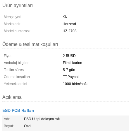
Ürün ayrıntıları
Menşe yeri:
KN
Marka adı:
Herzesd
Model numarası:
HZ-2708
Ödeme & teslimat koşulları
Fiyat:
2-5USD
Ambalaj bilgileri:
Filmli karton
Teslim süresi:
5-7 gün
Ödeme koşulları:
TT,Paypal
Yetenek temini:
1000 birim/hafta
Açıklama
ESD PCB Rafları
Adı:
ESD U tipi dolaşım rafı
Boyut:
Özel