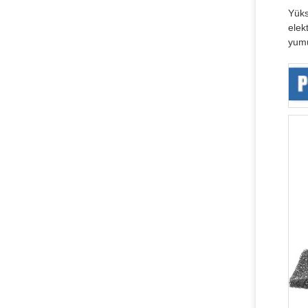
Yüks
elek
yumu