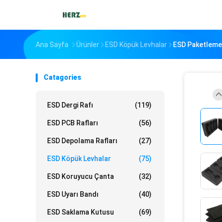
Ana Sayfa
Ürünler
ESD Köpük Levhalar
ESD Paketleme K
Catagories
ESD Dergi Rafı
(119)
ESD PCB Rafları
(56)
ESD Depolama Rafları
(27)
ESD Köpük Levhalar
(75)
ESD Koruyucu Çanta
(32)
ESD Uyarı Bandı
(40)
ESD Saklama Kutusu
(69)