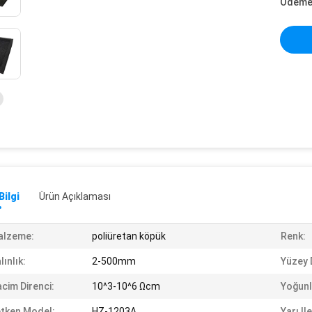
Ödeme 
Bilgi
Ürün Açıklaması
alzeme:
poliüretan köpük
Renk:
lınlık:
2-500mm
Yüzey 
cim Direnci:
10^3-10^6 Ωcm
Yoğunl
etken Model:
HZ-1203A
Yarı I