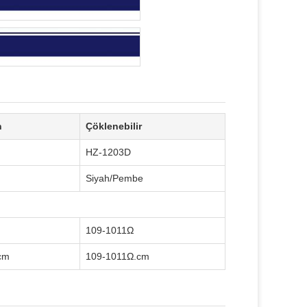
n
Çöklenebilir
HZ-1203D
Siyah/Pembe
109-1011Ω
cm
109-1011Ω.cm