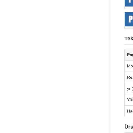
Tek
Pa
Mo
Re
yo
Yü
Hac
Ürü