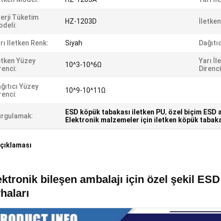
erji Tüketim
HZ-1203D
İletke
deli:
rı Iletken Renk:
Siyah
Dağıtıc
etken Yüzey
Yarı İ
10^3-10^6Ω
renci:
Direnci
ğıtıcı Yüzey
10^9-10^11Ω
renci:
ESD köpük tabakası iletken PU
,
özel biçim ESD 
rgulamak:
Elektronik malzemeler için iletken köpük tabaka
çıklaması
ektronik bileşen ambalajı için özel şekil ESD
vhaları