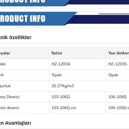
nik özellikler
rçalar
İletici
Yarı iletke
del
HZ-1203A
HZ-1203S
nk
Siyah
Siyah
ğunluk
25-27Kg/m3
zey Direnci
103-106Ω
106-109Ω
im direnci
103-106Ω.cm
106-109Ω.
n Avantajları