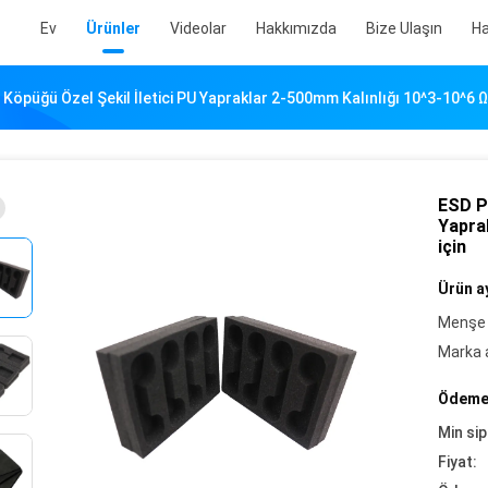
Ev
Ürünler
Videolar
Hakkımızda
Bize Ulaşın
Ha
öpüğü Özel Şekil İletici PU Yapraklar 2-500mm Kalınlığı 10^3-10^6 Ω 
ESD P
Yaprak
için
Ürün ay
Menşe 
Marka a
Ödeme 
Min sip
Fiyat: