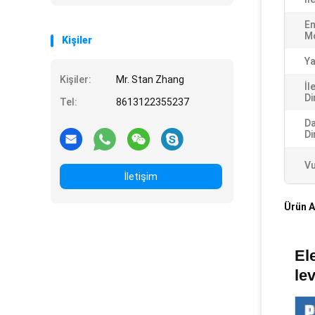
En
Mo
Kişiler
Ya
Kişiler:
Mr. Stan Zhang
İl
Di
Tel:
8613122355237
Da
Di
Vu
İletişim
Ürün A
El
le