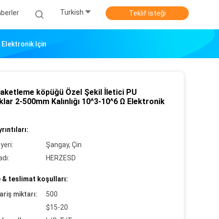
Turkish
berler
Teklif isteği
Elektronik Için
aketleme köpüğü Özel Şekil İletici PU
lar 2-500mm Kalınlığı 10^3-10^6 Ω Elektronik
rıntıları:
yeri:
Şangay, Çin
dı:
HERZESD
& teslimat koşulları:
ariş miktarı:
500
$15-20