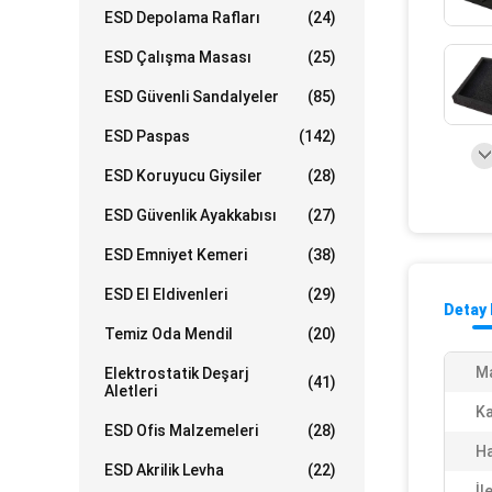
ESD Depolama Rafları
(24)
ESD Çalışma Masası
(25)
ESD Güvenli Sandalyeler
(85)
ESD Paspas
(142)
ESD Koruyucu Giysiler
(28)
ESD Güvenlik Ayakkabısı
(27)
ESD Emniyet Kemeri
(38)
ESD El Eldivenleri
(29)
Detay 
Temiz Oda Mendil
(20)
M
Elektrostatik Deşarj
(41)
Aletleri
Ka
ESD Ofis Malzemeleri
(28)
Ha
ESD Akrilik Levha
(22)
İl