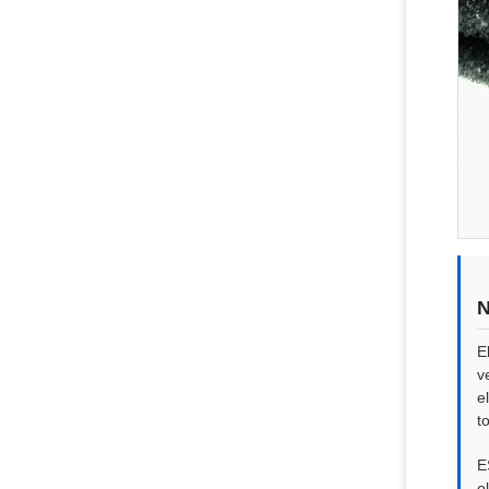
N
E
v
e
t
E
o