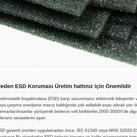
eden ESD Koruması Üretim hattınız için Önemlidir
lektrostatik boşaltmalara (ESD) karşı savunmasız elektronik bileşenler v
eya çarpma enerjisine maruz kaldığında yok edilebilir.esas olarak yarı ile
lemanlarıİnsanlar yürüyerek binlerce volt biriktirirler.2000-3000V'de algı
olerans seviyelerini aşan.
SD güvenli ürünleri uygulamadan önce, IEC 61340 veya ANSI S2020 ESD
luşturun.Bu standartlar ESD önleyici koruma ve kalite güvencesinin temel