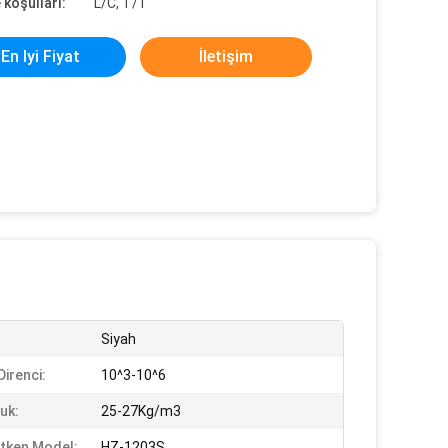
koşulları:
L/C, T/T
En Iyi Fiyat
İletişim
Siyah
Direnci:
10^3-10^6
uk:
25-27Kg/m3
letken Model:
HZ-1203S