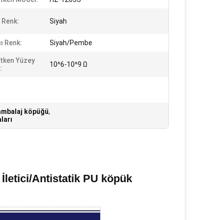
n Renk:
Siyah
ı Renk:
Siyah/Pembe
letken Yüzey
10^6-10^9 Ω
:
ambalaj köpüğü
,
ları
 İletici/Antistatik PU köpük