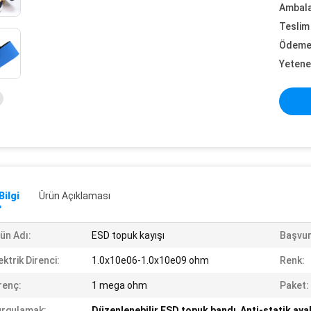
Ambalaj
Teslim 
Ödeme 
Yetene
Bilgi
Ürün Açıklaması
ün Adı:
ESD topuk kayışı
Başvur
ektrik Direnci:
1.0x10e06-1.0x10e09 ohm
Renk:
renç:
1 mega ohm
Paket:
rgulamak:
Düzenlenebilir ESD topuk bandı
,
Anti-statik aya