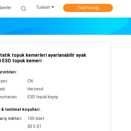
Turkish
berler
Teklif isteği
tatik topuk kemerleri ayarlanabilir ayak
i ESD topuk kemeri
rıntıları:
yeri:
CN
dı:
Herzesd
numarası:
ESD topuk kayışı
& teslimat koşulları:
ariş miktarı:
100 Adet
$0.5-$1