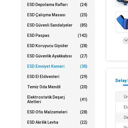
ESD Depolama Rafları
(24)
ESD Çalışma Masası
(25)
ESD Güvenli Sandalyeler
(85)
ESD Paspas
(142)
ESD Koruyucu Giysiler
(28)
ESD Güvenlik Ayakkabısı
(27)
ESD Emniyet Kemeri
(38)
ESD El Eldivenleri
(29)
Detay 
Temiz Oda Mendil
(20)
Ür
Elektrostatik Deşarj
(41)
Aletleri
El
ESD Ofis Malzemeleri
(28)
Di
ESD Akrilik Levha
(22)
Vu