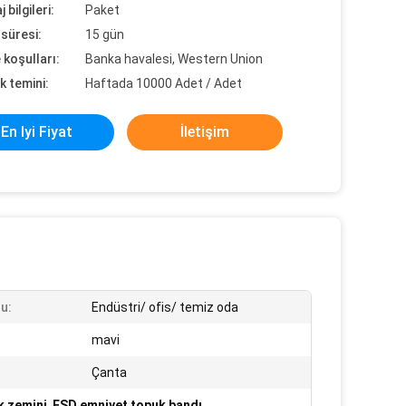
 bilgileri:
Paket
süresi:
15 gün
koşulları:
Banka havalesi, Western Union
k temini:
Haftada 10000 Adet / Adet
En Iyi Fiyat
İletişim
u:
Endüstri/ ofis/ temiz oda
mavi
Çanta
k zemini
,
ESD emniyet topuk bandı