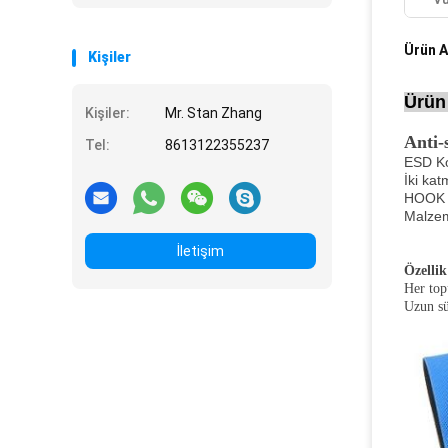
Ürün A
Kişiler
Ürün
Kişiler:
Mr. Stan Zhang
Anti-
Tel:
8613122355237
ESD Ko
İki kat
HOOK A
Malzem
İletişim
Özellik
Her top
Uzun sü