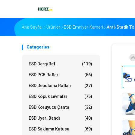
Ana Sayfa
Ürünler
ESD Emniyet Kemeri
Anti-Statik To
Catagories
ESD Dergi Rafı
(119)
ESD PCB Rafları
(56)
ESD Depolama Rafları
(27)
ESD Köpük Levhalar
(75)
ESD Koruyucu Çanta
(32)
ESD Uyarı Bandı
(40)
ESD Saklama Kutusu
(69)