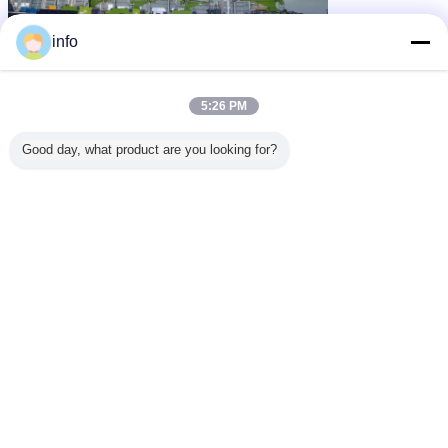
info
5:26 PM
Good day, what product are you looking for?
Model
Boyut(mm)
İç
*HZ-26132
Boyut(mm)
İç
Boyutlar.mm
Boyu