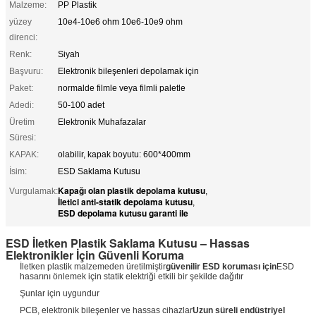
Malzeme:
PP Plastik
yüzey
10e4-10e6 ohm 10e6-10e9 ohm
direnci:
Renk:
Siyah
Başvuru:
Elektronik bileşenleri depolamak için
Paket:
normalde filmle veya filmli paletle
Adedi:
50-100 adet
Üretim
Elektronik Muhafazalar
Süresi:
KAPAK:
olabilir, kapak boyutu: 600*400mm
İsim:
ESD Saklama Kutusu
Kapağı olan plastik depolama kutusu
Vurgulamak:
,
İletici anti-statik depolama kutusu
,
ESD depolama kutusu garanti ile
ESD İletken Plastik Saklama Kutusu – Hassas
Elektronikler İçin Güvenli Koruma
İletken plastik malzemeden üretilmiştir
güvenilir ESD koruması için
ESD
hasarını önlemek için statik elektriği etkili bir şekilde dağıtır
Şunlar için uygundur
PCB, elektronik bileşenler ve hassas cihazlar
Uzun süreli endüstriyel