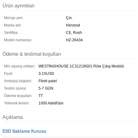
Ürün ayrıntıları
Menşe yeri:
Çin
Marka adı:
Herzesd
Sertifika:
CE, Rosh
Model numarası:
HZ-26434
Ödeme & teslimat koşulları
Min sipariş miktarı:
WESTINGHOUSE 1C31219G01 Röle Çıkış Modülü
Fiyat:
3-15USD
Ambalaj bilgileri:
Filmli palet
Teslim süresi:
5-7 GÜN
Ödeme koşulları:
TT
Yetenek temini:
1000 Adet/Gün
Açıklama
ESD Saklama Kutusu