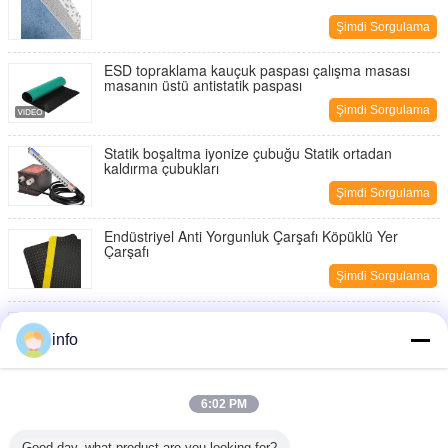
Şimdi Sorgulama
ESD topraklama kauçuk paspası çalışma masası
masanın üstü antistatik paspası
Şimdi Sorgulama
Statik boşaltma iyonize çubuğu Statik ortadan
kaldırma çubukları
Şimdi Sorgulama
Endüstriyel Anti Yorgunluk Çarşafı Köpüklü Yer
Çarşafı
Şimdi Sorgulama
Antistatik Nitril Tek seferlik Eldivenler PCB Montaj
Hatı İş Eldivenleri
info
Şimdi Sorgulama
EPA Bölgeleri için Anti-Statik ESD Çalışma Masası
6:02 PM
Şimdi Sorgulama
Good day, what product are you looking for?