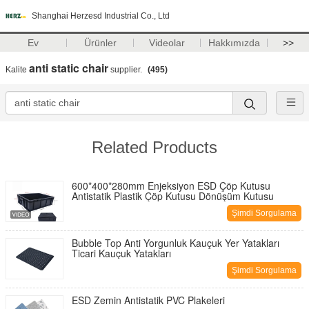
Shanghai Herzesd Industrial Co., Ltd
Ev
Ürünler
Videolar
Hakkımızda
>>
anti static chair
Kalite
supplier.
(495)
Related Products
600*400*280mm Enjeksiyon ESD Çöp Kutusu
Antistatik Plastik Çöp Kutusu Dönüşüm Kutusu
Şimdi Sorgulama
Bubble Top Anti Yorgunluk Kauçuk Yer Yatakları
Ticari Kauçuk Yatakları
Şimdi Sorgulama
ESD Zemin Antistatik PVC Plakeleri