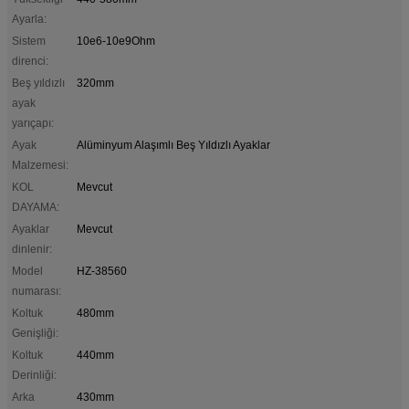
Ayarla:
Sistem
10e6-10e9Ohm
direnci:
Beş yıldızlı
320mm
ayak
yarıçapı:
Ayak
Alüminyum Alaşımlı Beş Yıldızlı Ayaklar
Malzemesi:
KOL
Mevcut
DAYAMA:
Ayaklar
Mevcut
dinlenir:
Model
HZ-38560
numarası:
Koltuk
480mm
Genişliği:
Koltuk
440mm
Derinliği:
Arka
430mm