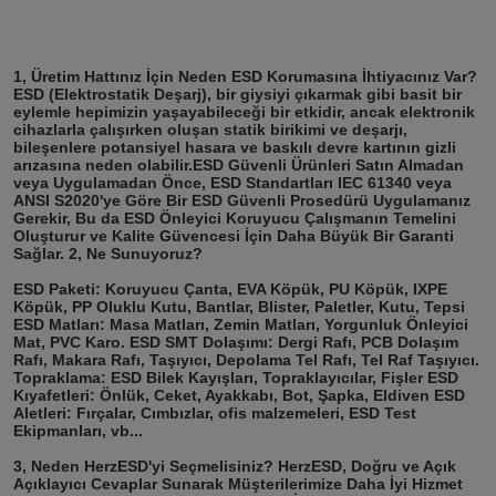
1, Üretim Hattınız İçin Neden ESD Korumasına İhtiyacınız Var?
ESD (Elektrostatik Deşarj), bir giysiyi çıkarmak gibi basit bir 
eylemle hepimizin yaşayabileceği bir etkidir, ancak elektronik 
cihazlarla çalışırken oluşan statik birikimi ve deşarjı, 
bileşenlere potansiyel hasara ve baskılı devre kartının gizli 
arızasına neden olabilir.
ESD Güvenli Ürünleri Satın Almadan 
veya Uygulamadan Önce, ESD Standartları IEC 61340 veya 
ANSI S2020'ye Göre Bir ESD Güvenli Prosedürü Uygulamanız 
Gerekir, Bu da ESD Önleyici Koruyucu Çalışmanın Temelini 
Oluşturur ve Kalite Güvencesi İçin Daha Büyük Bir Garanti 
Sağlar. 2, Ne Sunuyoruz?
ESD Paketi: Koruyucu Çanta, EVA Köpük, PU Köpük, IXPE 
Köpük, PP Oluklu Kutu, Bantlar, Blister, Paletler, Kutu, Tepsi 
ESD Matları: Masa Matları, Zemin Matları, Yorgunluk Önleyici 
Mat, PVC Karo. ESD SMT Dolaşımı: Dergi Rafı, PCB Dolaşım 
Rafı, Makara Rafı, Taşıyıcı, Depolama Tel Rafı, Tel Raf Taşıyıcı. 
Topraklama: ESD Bilek Kayışları, Topraklayıcılar, Fişler ESD 
Kıyafetleri: Önlük, Ceket, Ayakkabı, Bot, Şapka, Eldiven ESD 
Aletleri: Fırçalar, Cımbızlar, ofis malzemeleri, ESD Test 
Ekipmanları, vb...
3, Neden HerzESD'yi Seçmelisiniz? HerzESD, Doğru ve Açık 
Açıklayıcı Cevaplar Sunarak Müşterilerimize Daha İyi Hizmet 