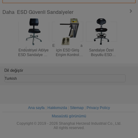
ESD Güvenli Sandalyeler
Daha
Toptan PU
Elektronik Fabrika
Laboratuvar
Ayarlana
Döndürülebilir
için ESD Giriş
Fabrika Ofis
Endüstriye
Köpük ESD
Erişim Kontrol
Ayarlanabilir
ESD Sand
Sandalye Ayak
Sistemi
Döner Çalışma
Köpük
Halkalı Anti-Statik
Sandalyeleri ESD
Çalış
Tabure
Tabure Anti Statik
Sandal
Dil değiştir
Laboratuvar Ofis
Sandalyeler Kol
Kolça
Kumaş Temiz Oda
Dayama Yerleri ile
Turkish
Ana sayfa
|
Hakkımızda
|
Sitemap
|
Privacy Policy
Masaüstü görünümü
Copyright © 2019 - 2026 Shanghai Herzesd Industrial Co., Ltd.
All rights reserved.