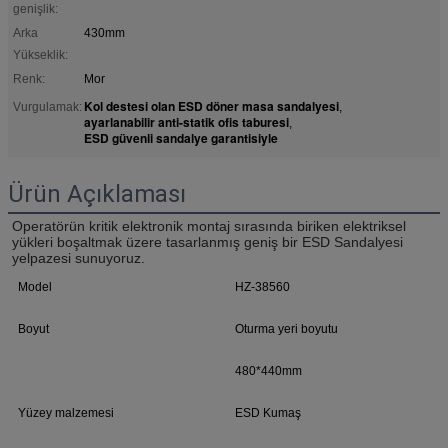
genişlik:
Arka
430mm
Yükseklik:
Renk:
Mor
Kol destesi olan ESD döner masa sandalyesi
Vurgulamak:
,
ayarlanabilir anti-statik ofis taburesi
,
ESD güvenli sandalye garantisiyle
Ürün Açıklaması
Operatörün kritik elektronik montaj sırasında biriken elektriksel 
yükleri boşaltmak üzere tasarlanmış geniş bir ESD Sandalyesi 
yelpazesi sunuyoruz.
Model
HZ-38560
Boyut
Oturma yeri boyutu
480*440mm
Yüzey malzemesi
ESD Kumaş