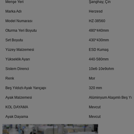
Menşe Yeri
Şanghay, Çin
Marka Adı
Herzesd
Model Numarası
HZ-38560
Oturma Yeri Boyutu
480*440mm
Sırt Boyutu
430*430mm
Yüzey Malzemesi
ESD Kumaş
Yükseklik Ayarı
440-580mm
Sistem Direnci
10e6-10e9ohm
Renk
Mor
Beş Yıldızlı Ayak Yarıçapı
320 mm
Ayak Malzemesi
Alüminyum Alaşımlı Beş Yıld
KOL DAYAMA
Mevcut
Ayak Dayama
Mevcut