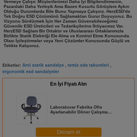
Vermeye Çalışır. Müşterilerimizi Daha İyi Bilgilendirmenin, 
Pazardaki Daha Yerleşik Ama Bazen Kusurlu Görüşlere Aykırı 
Olduğu Durumlarda Bile Bunu Yapmaya Çalışırız. HerzESD'de 
Tek Doğru ESD Çözümünü Sağlamaktan Gurur Duyuyoruz. Bu 
Vizyonu Sürdürmek İçin Her Zaman Güvenebileceğimiz 
Güvenilir ESD Üreticileri ve Tedarikçilerine İhtiyacımız Var. 
HerzESD Sağlam Bir Ortaktır ve Uluslararası Ortaklarımızla 
Birlikte Statik Elektriği Ele Alma ve Kontrol Etme Konusunda 
Olası İyileştirmeler veya Yeni Çözümler Konusunda Güçlü ve 
Tetikte Kalıyoruz.
Anti statik sandalye
temiz oda tabureleri
Etiketler:
,
,
ergonomik esd sandalyeler
En İyi Fiyatı Alın
Laboratuvar Fabrika Ofis
Ayarlanabilir Döner Çalışma
Sandalyeleri ESD Tabure Anti
Statik Sandalyeler Kol Dayama
Yerleri ile
Devam et