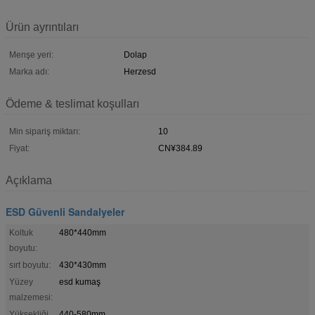
Ürün ayrıntıları
Menşe yeri:
Dolap
Marka adı:
Herzesd
Ödeme & teslimat koşulları
Min sipariş miktarı:
10
Fiyat:
CN¥384.89
Açıklama
ESD Güvenli Sandalyeler
Koltuk
480*440mm
boyutu:
sırt boyutu:
430*430mm
Yüzey
esd kumaş
malzemesi:
Yüksekliği
440-580mm