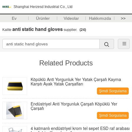
Shanghai Herzesd Industrial Co., Ltd
Ev
Ürünler
Videolar
Hakkımızda
>>
anti static hand gloves
Kalite
supplier.
(24)
Related Products
Köpüklü Anti Yorgunluk Yer Yatak Çarşafı Kayma
Karşıtı Ayak Yatak Çarşafları
Şimdi Sorgulama
Endüstriyel Anti Yorgunluk Çarşafı Köpüklü Yer
Çarşafı
Şimdi Sorgulama
4 katmanlı endüstriyel krom tel sepet ESD raf arabası