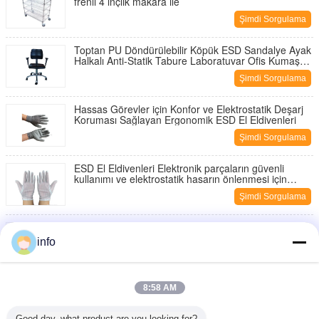
frenli 4 inçlik makara ile
Şimdi Sorgulama
Toptan PU Döndürülebilir Köpük ESD Sandalye Ayak
Halkalı Anti-Statik Tabure Laboratuvar Ofis Kumaş
Temiz Oda
Şimdi Sorgulama
Hassas Görevler için Konfor ve Elektrostatik Deşarj
Koruması Sağlayan Ergonomik ESD El Eldivenleri
Şimdi Sorgulama
ESD El Eldivenleri Elektronik parçaların güvenli
kullanımı ve elektrostatik hasarın önlenmesi için
tasarlanmış anti-statik eldivenler
Şimdi Sorgulama
Özelleştirilebilir ESD Anti-Yorgunluk Paspası PVC
EVA Kauçuk 10-30mm
info
Şimdi Sorgulama
PVC köpük + PVC yüzey çift PVC Anti Yorgunluk
8:58 AM
Çarşafı ESD Anti Yorgunluk Zemin Çarşafı Kabuk
Deseni
Şimdi Sorgulama
Good day, what product are you looking for?