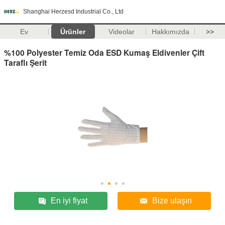
Shanghai Herzesd Industrial Co., Ltd
Ev
Ürünler
Videolar
Hakkımızda
>>
%100 Polyester Temiz Oda ESD Kumaş Eldivenler Çift
Taraflı Şerit
En iyi fiyat
Bize ulaşın