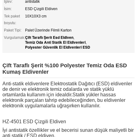
İşlev:
antistatik
İsim:
ESD Çizgili Eldiven
Tek paket
10X10X3 cm
boyutu:
Paket Tipi:
Palet Üzerinde Filmli Karton
Çift Taraflı Şerit Esd Eldiven
Vurgulamak:
,
Temiz Oda Anti Statik El Eldivenleri
,
Polyester Güvenlik El Eldivenleri ESD
Çift Taraflı Şerit %100 Polyester Temiz Oda ESD
Kumaş Eldivenler
Anti-statik eldivenlere Elektrostatik Dağıtıcı (ESD) eldivenler
de denir ve elektronik temiz odalarda ve statik yüklü
ortamlarda kullanım için idealdir.Statik yükler hassas
elektronik parçaları tahrip edebileceğinden, bu eldivenler
elektronik uygulamalarla uğraşırken kullanılır.
HZ-4501 ESD Çizgili Eldiven
İyi antistatik özellikler ve el becerisi sunan düşük maliyetli bir
anti statik / ESD eldiven.