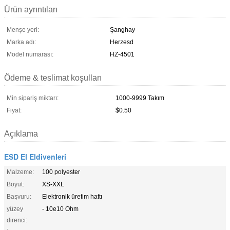
Ürün ayrıntıları
Menşe yeri:
Şanghay
Marka adı:
Herzesd
Model numarası:
HZ-4501
Ödeme & teslimat koşulları
Min sipariş miktarı:
1000-9999 Takım
Fiyat:
$0.50
Açıklama
ESD El Eldivenleri
Malzeme:
100 polyester
Boyut:
XS-XXL
Başvuru:
Elektronik üretim hattı
yüzey
- 10e10 Ohm
direnci: