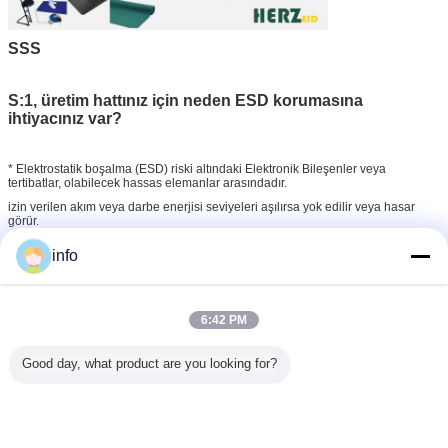
SSS
S:1, üretim hattınız için neden ESD korumasına
ihtiyacınız var?
* Elektrostatik boşalma (ESD) riski altındaki Elektronik Bileşenler veya
tertibatlar, olabilecek hassas elemanlar arasındadır.
izin verilen akım veya darbe enerjisi seviyeleri aşılırsa yok edilir veya hasar
görür.
info
* Kural olarak bunlar her zaman yarı iletken bileşenlerdir ve çoğu aynı zamanda
kalın ve ince film yapı elemanlarıdır.
yapı elemanı çoğunlukla insanların yanlış kullanımı sonucu zarar
6:42 PM
görmektedir.Bir insan sadece birkaç bin volt şarj edebilir.
yürüme.İnsanlar tarafından yaklaşık 2000-3000 V arasında bir deşarj
hissedilebilir, bu akım zaten 'tolerans seviyesinin' oldukça üzerindedir.
Good day, what product are you looking for?
birçok ESD bileşeninin
* ESD güvenli ürünleri satın almadan veya uygulamadan önce, ESD
standartlarına göre bir ESD güvenli prosedürünün uygulanması gerekir.