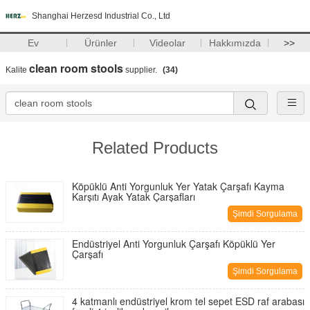
Shanghai Herzesd Industrial Co., Ltd
Ev
Ürünler
Videolar
Hakkımızda
>>
clean room stools
Kalite
supplier.
(34)
Related Products
Köpüklü Anti Yorgunluk Yer Yatak Çarşafı Kayma
Karşıtı Ayak Yatak Çarşafları
Şimdi Sorgulama
Endüstriyel Anti Yorgunluk Çarşafı Köpüklü Yer
Çarşafı
Şimdi Sorgulama
4 katmanlı endüstriyel krom tel sepet ESD raf arabası