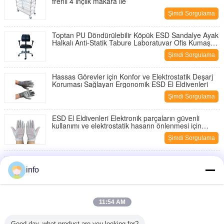
frenli 4 inçlik makara ile
Şimdi Sorgulama
Toptan PU Döndürülebilir Köpük ESD Sandalye Ayak
Halkalı Anti-Statik Tabure Laboratuvar Ofis Kumaş
Temiz Oda
Şimdi Sorgulama
Hassas Görevler için Konfor ve Elektrostatik Deşarj
Koruması Sağlayan Ergonomik ESD El Eldivenleri
Şimdi Sorgulama
ESD El Eldivenleri Elektronik parçaların güvenli
kullanımı ve elektrostatik hasarın önlenmesi için
tasarlanmış anti-statik eldivenler
Şimdi Sorgulama
Özelleştirilebilir ESD Anti-Yorgunluk Paspası PVC
EVA Kauçuk 10-30mm
info
Şimdi Sorgulama
PVC köpük + PVC yüzey çift PVC Anti Yorgunluk
11:54 AM
Çarşafı ESD Anti Yorgunluk Zemin Çarşafı Kabuk
Deseni
Şimdi Sorgulama
Good day, what product are you looking for?