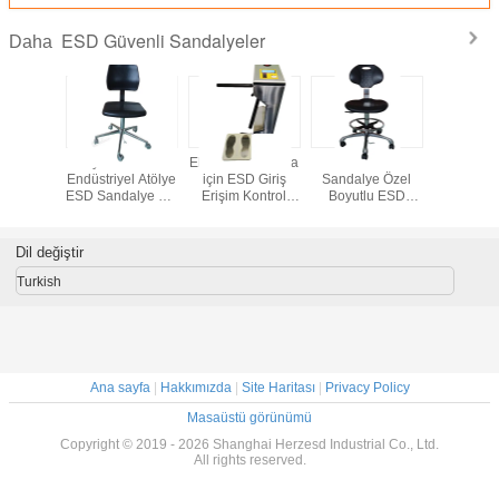
ESD Güvenli Sandalyeler
Daha
Toptan PU
Elektronik Fabrika
Laboratuvar
Ayarlana
Döndürülebilir
için ESD Giriş
Fabrika Ofis
Endüstriye
Köpük ESD
Erişim Kontrol
Ayarlanabilir
ESD Sand
Sandalye Ayak
Sistemi
Döner Çalışma
Köpük
Halkalı Anti-Statik
Sandalyeleri ESD
Çalış
Tabure
Tabure Anti Statik
Sandal
Dil değiştir
Laboratuvar Ofis
Sandalyeler Kol
Kolça
Kumaş Temiz Oda
Dayama Yerleri ile
Turkish
Ana sayfa
|
Hakkımızda
|
Site Haritası
|
Privacy Policy
Masaüstü görünümü
Copyright © 2019 - 2026 Shanghai Herzesd Industrial Co., Ltd.
All rights reserved.