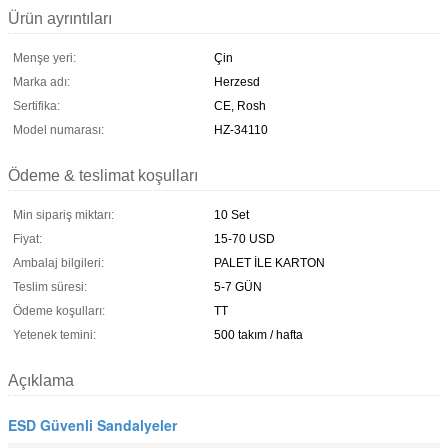
Ürün ayrıntıları
Menşe yeri:
Çin
Marka adı:
Herzesd
Sertifika:
CE, Rosh
Model numarası:
HZ-34110
Ödeme & teslimat koşulları
Min sipariş miktarı:
10 Set
Fiyat:
15-70 USD
Ambalaj bilgileri:
PALET İLE KARTON
Teslim süresi:
5-7 GÜN
Ödeme koşulları:
TT
Yetenek temini:
500 takım / hafta
Açıklama
ESD Güvenli Sandalyeler