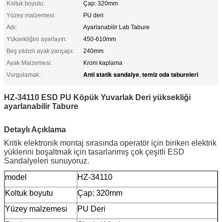
Koltuk boyutu:
Çap: 320mm
Yüzey malzemesi:
PU deri
Adı:
Ayarlanabilir Lab Tabure
Yüksekliğini ayarlayın:
450-610mm
Beş yıldızlı ayak yarıçapı:
240mm
Ayak Malzemesi:
Krom kaplama
Anti statik sandalye
temiz oda tabureleri
Vurgulamak:
,
HZ-34110 ESD PU Köpük Yuvarlak Deri yüksekliği
ayarlanabilir Tabure
Detaylı Açıklama
Kritik elektronik montaj sırasında operatör için biriken elektrik
yüklerini boşaltmak için tasarlanmış çok çeşitli ESD
Sandalyeleri sunuyoruz.
model
HZ-34110
Koltuk boyutu
Çap: 320mm
Yüzey malzemesi
PU Deri