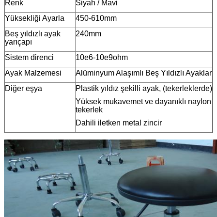
Renk
Siyah / Mavi
Yüksekliği Ayarla
450-610mm
Beş yıldızlı ayak
240mm
yarıçapı
Sistem direnci
10e6-10e9ohm
Ayak Malzemesi
Alüminyum Alaşımlı Beş Yıldızlı Ayaklar
Diğer eşya
Plastik yıldız şekilli ayak, (tekerleklerde)
Yüksek mukavemet ve dayanıklı naylon
tekerlek
Dahili iletken metal zincir