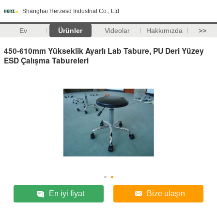
Shanghai Herzesd Industrial Co., Ltd
Ev
Ürünler
Videolar
Hakkımızda
>>
450-610mm Yükseklik Ayarlı Lab Tabure, PU Deri Yüzey
ESD Çalışma Tabureleri
En iyi fiyat
Bize ulaşın