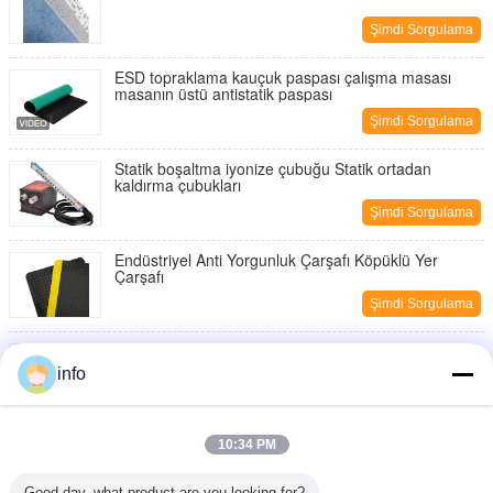
Şimdi Sorgulama
ESD topraklama kauçuk paspası çalışma masası
masanın üstü antistatik paspası
Şimdi Sorgulama
Statik boşaltma iyonize çubuğu Statik ortadan
kaldırma çubukları
Şimdi Sorgulama
Endüstriyel Anti Yorgunluk Çarşafı Köpüklü Yer
Çarşafı
Şimdi Sorgulama
Antistatik Nitril Tek seferlik Eldivenler PCB Montaj
Hatı İş Eldivenleri
info
Şimdi Sorgulama
EPA Bölgeleri için Anti-Statik ESD Çalışma Masası
10:34 PM
Şimdi Sorgulama
Good day, what product are you looking for?