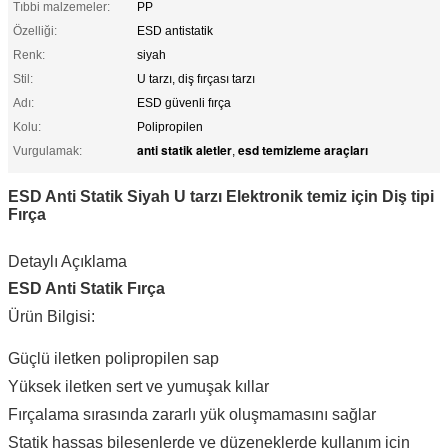
Tıbbi malzemeler:
PP
Özelliği:
ESD antistatik
Renk:
siyah
Stil:
U tarzı, diş fırçası tarzı
Adı:
ESD güvenli fırça
Kolu:
Polipropilen
anti statik aletler
esd temizleme araçları
Vurgulamak:
,
ESD Anti Statik Siyah U tarzı Elektronik temiz için Diş tipi
Fırça
Detaylı Açıklama
ESD Anti Statik Fırça
Ürün Bilgisi:
Güçlü iletken polipropilen sap
Yüksek iletken sert ve yumuşak kıllar
Fırçalama sırasında zararlı yük oluşmamasını sağlar
Statik hassas bileşenlerde ve düzeneklerde kullanım için