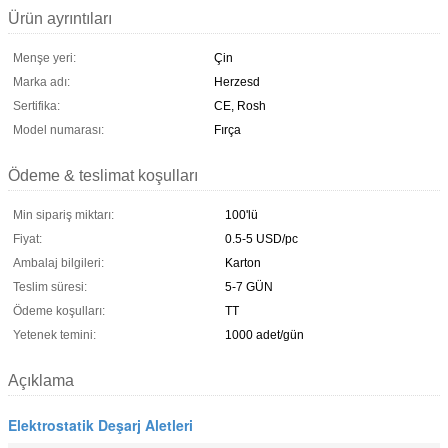
Ürün ayrıntıları
Menşe yeri:
Çin
Marka adı:
Herzesd
Sertifika:
CE, Rosh
Model numarası:
Fırça
Ödeme & teslimat koşulları
Min sipariş miktarı:
100'lü
Fiyat:
0.5-5 USD/pc
Ambalaj bilgileri:
Karton
Teslim süresi:
5-7 GÜN
Ödeme koşulları:
TT
Yetenek temini:
1000 adet/gün
Açıklama
Elektrostatik Deşarj Aletleri