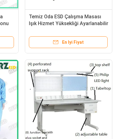
ma
Temiz Oda ESD Çalışma Masası
yonu
Işık Hizmet Yüksekliği Ayarlanabilir
Aralık 670-1120mm Güç Kutusu Ile
En Iyi Fiyat