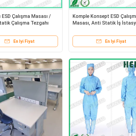
ı ESD Çalışma Masası /
Komple Konsept ESD Çalış
tatik Çalışma Tezgahı
Masası, Anti Statik İş İstas
ük 500kg Dinamik Yük
Uygun Montaj
En Iyi Fiyat
En Iyi Fiyat