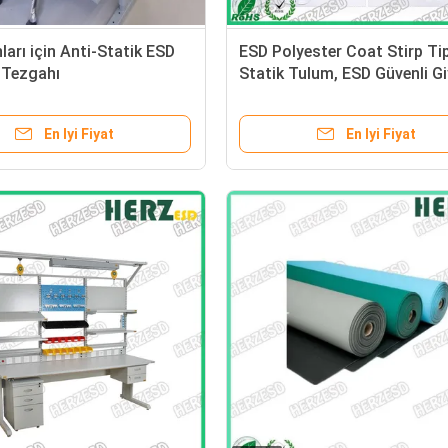
ları için Anti-Statik ESD
ESD Polyester Coat Stirp Tip
 Tezgahı
Statik Tulum, ESD Güvenli G
Polyester Malzeme
En Iyi Fiyat
En Iyi Fiyat