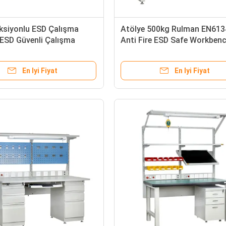
ksiyonlu ESD Çalışma
Atölye 500kg Rulman EN613
ESD Güvenli Çalışma
Anti Fire ESD Safe Workben
Anti Statik Tekerlekler
ur
En Iyi Fiyat
En Iyi Fiyat