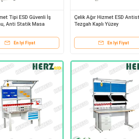
met Tipi ESD Güvenli İş
Çelik Ağır Hizmet ESD Antis
u, Anti Statik Masa
Tezgah Kaplı Yüzey
 300-1000kg
En Iyi Fiyat
En Iyi Fiyat