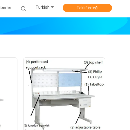
Turkish
berler
Teklif isteği