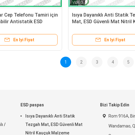
ar Cep Telefonu Tamiri için
Isıya Dayanıklı Anti Statik 
bilir Antistatik ESD
Mat, ESD Güvenli Mat Nitril
 Masası Fix Stander
Malzeme
En Iyi Fiyat
En Iyi Fiyat
1
2
3
4
5
ESD paspas
Bizi Takip Edin
Isıya Dayanıklı Anti Statik
Rom 916A, Bin
ı /
Tezgah Mat, ESD Güvenli Mat
Wandamao, Qi
Nitril Kauçuk Malzeme