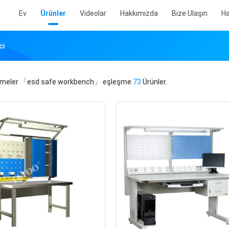
Ev
Ürünler
Videolar
Hakkımızda
Bize Ulaşın
Ha
ci
imeler
「esd safe workbench」
eşleşme
73
Ürünler.