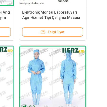
i Anti
Elektronik Montaj Laboratuvarı
iyim
Ağır Hizmet Tipi Çalışma Masası
İçin ESD Tezgahı Özelleştirilmiş
Ayarlanabilir Endüstriyel ESD
En Iyi Fiyat
Tezgahı