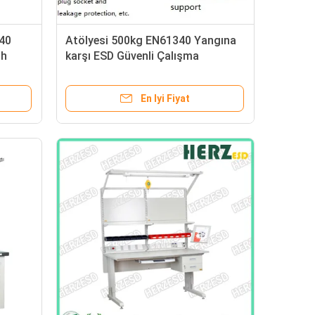
40
Atölyesi 500kg EN61340 Yangına
ch
karşı ESD Güvenli Çalışma
Masaları
En Iyi Fiyat