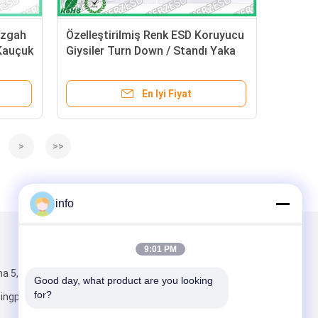
Tezgah
Özelleştirilmiş Renk ESD Koruyucu
 Kauçuk
Giysiler Turn Down / Standı Yaka
Tipi Boyut S-XXL
En Iyi Fiyat
>
>>
info
Mail Gönder
9:01 PM
a 5,
Good day, what product are you looking 
for?
ngpu Bölgesi,