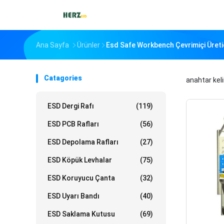
Ana Sayfa
Ürünler
Esd Safe Workbench Çevrimiçi Üreti
Catagories
anahtar kel
ESD Dergi Rafı
(119)
ESD PCB Rafları
(56)
ESD Depolama Rafları
(27)
ESD Köpük Levhalar
(75)
ESD Koruyucu Çanta
(32)
ESD Uyarı Bandı
(40)
ESD Saklama Kutusu
(69)