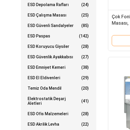
ESD Depolama Rafları
(24)
ESD Çalışma Masası
(25)
Çok Fon
Masası, 
ESD Güvenli Sandalyeler
(85)
Tezgahı 
Mevcutt
ESD Paspas
(142)
ESD Koruyucu Giysiler
(28)
ESD Güvenlik Ayakkabısı
(27)
ESD Emniyet Kemeri
(38)
ESD El Eldivenleri
(29)
Temiz Oda Mendil
(20)
Elektrostatik Deşarj
(41)
Aletleri
ESD Ofis Malzemeleri
(28)
ESD Akrilik Levha
(22)