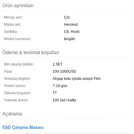
Ürün ayrıntıları
Menşe yeri:
Çin
Marka adı:
Herzesd
Sertifika:
CE, Rosh
Model numarası:
tezgâh
Ödeme & teslimat koşulları
Min sipariş miktarı:
1 SET
Fiyat:
100-1000USD
Ambalaj bilgileri:
Ahşap kutu içinde ampul Film
Teslim süresi:
7-10 gün
Ödeme koşulları:
TT
Yetenek temini:
100 Set / hafta
Açıklama
ESD Çalışma Masası