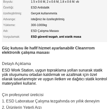
Boyutu:
1.5 x 0.6 M, 2 x 0.6 M, 1.8 x 0.6 M. vb
Özelliği:
ESD Antistatik
özelleştirilmiş:
Gerçek kullanımınla
Advange:
isteğiniz ile özelleştirilmiş
Yükleme:
300-1000kg
Adı:
ESD Çalışma Masası
ESD güvenli tezgah
anti statik masa
Vurgulamak:
,
Güç kutusu ile hafif hizmet ayarlanabilir Cleanrrom
elektronik çalışma masası
Detaylı Açıklama
ESD Work Station, uygun topraklama yolları sunarak statik
yük oluşumunu ortadan kaldırmak ve azaltmak için özel
olarak tasarlanmıştır ve uygun iletken ve dağıtıcı statik kontrol
materyalleri kullanır.
Çin profesyonel üreticisi
1. ESD Laboratuar Çalışma tezgahında on yıllık deneyim
2. Ürünlerin Yeterli Arzı