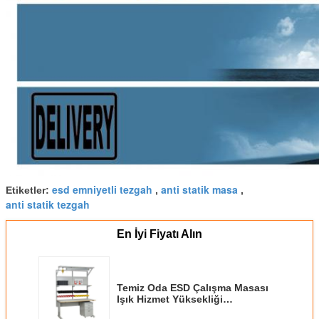
esd emniyetli tezgah
anti statik masa
Etiketler:
,
,
anti statik tezgah
En İyi Fiyatı Alın
Temiz Oda ESD Çalışma Masası
Işık Hizmet Yüksekliği
Ayarlanabilir Aralık 670-1120mm