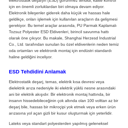
elektrostatik deşarjın (ESD) görünmez tehdidi, kalite kontrol
için en önemli zorluklardan biri olmaya devam ediyor.
Elektronik bileşenler giderek daha küçük ve hassas hale
geldikçe, onları işlemek için kullanılan araçların da gelişmesi
gerekiyor. Bu temel araçlar arasında, PU Parmak Kaplamalı
Tozsuz Polyester ESD Eldivenleri, birincil savunma hattı
olarak öne çıkıyor. Bu makale, Shanghai Herzesd Industrial
Co., Ltd. tarafından sunulan bu özel eldivenlerin neden temiz
oda ortamları ve elektronik montaj için endüstri standardı
haline geldiğini inceliyor.
ESD Tehdidini Anlamak
Elektrostatik deşarj, temas, elektrik kısa devresi veya
dielektrik arıza nedeniyle iki elektrik yüklü nesne arasındaki
ani bir elektrik akışıdır. Bir elektronik montaj hattında, bir
insanın hissedebileceğinin çok altında olan 100 volttan az bir
deşarj bile, hassas bir mikroçipi yok etmek veya erken ürün
arızasına yol açan gizli bir kusur oluşturmak için yeterlidir.
Lateks veya standart polyesterden yapılmış geleneksel