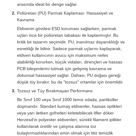
arasında ideal bir denge sağlar.
Poliüretan (PU) Parmak Kaplaması: Hassasiyet ve
Kavrama
Eldivenin gövdesi ESD koruması sağlarken, parmak
uçları ince bir poliüretan tabakası ile kaplanmıştır. Bu
kritik bir tasarım seçimidir. PU, inanılmaz dayanıklılığı ve
esnekliği ile bilinir. Sadece parmak uçlarını kaplayarak,
eldiven kullanıcının avucu için maksimum nefes
alabilirliği korurken, küçük vidaları, dirençleri ve hassas
PCB bileşenlerini tutmak için gelişmiş kavrama ve
dokunsal hassasiyet sağlar. Dahası, PU doğası gereği
düşük tüy bırakır, bu da "tozsuz" ortamlar için önemlidir.
Tozsuz ve Tüy Bırakmayan Performans
Bir Sınıf 100 veya Sınıf 1000 temiz odada, partiküller
düşmandır. Standart kumaş eldivenler, hassas optikleri
veya yarı iletken gofretleri kirletebilecek lifler döker.
Herzesd'in polyester eldivenleri, sürekli filament iplikler
kullanılarak üretilir ve çalışma alanına toz
bulaştırmadıklarından emin olmak için titiz temizlik