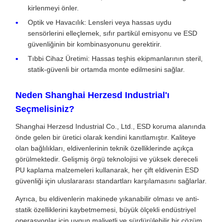
kirlenmeyi önler.
Optik ve Havacılık: Lensleri veya hassas uydu
sensörlerini elleçlemek, sıfır partikül emisyonu ve ESD
güvenliğinin bir kombinasyonunu gerektirir.
Tıbbi Cihaz Üretimi: Hassas teşhis ekipmanlarının steril,
statik-güvenli bir ortamda monte edilmesini sağlar.
Neden Shanghai Herzesd Industrial'ı
Seçmelisiniz?
Shanghai Herzesd Industrial Co., Ltd., ESD koruma alanında
önde gelen bir üretici olarak kendini kanıtlamıştır. Kaliteye
olan bağlılıkları, eldivenlerinin teknik özelliklerinde açıkça
görülmektedir. Gelişmiş örgü teknolojisi ve yüksek dereceli
PU kaplama malzemeleri kullanarak, her çift eldivenin ESD
güvenliği için uluslararası standartları karşılamasını sağlarlar.
Ayrıca, bu eldivenlerin makinede yıkanabilir olması ve anti-
statik özelliklerini kaybetmemesi, büyük ölçekli endüstriyel
operasyonlar için uygun maliyetli ve sürdürülebilir bir çözüm