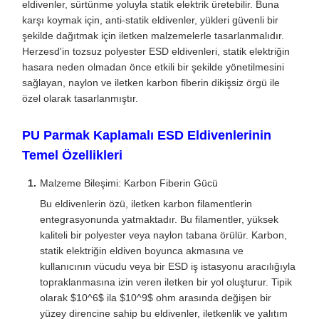
eldivenler, sürtünme yoluyla statik elektrik üretebilir. Buna
karşı koymak için, anti-statik eldivenler, yükleri güvenli bir
şekilde dağıtmak için iletken malzemelerle tasarlanmalıdır.
Herzesd'in tozsuz polyester ESD eldivenleri, statik elektriğin
hasara neden olmadan önce etkili bir şekilde yönetilmesini
sağlayan, naylon ve iletken karbon fiberin dikişsiz örgü ile
özel olarak tasarlanmıştır.
PU Parmak Kaplamalı ESD Eldivenlerinin
Temel Özellikleri
Malzeme Bileşimi: Karbon Fiberin Gücü
Bu eldivenlerin özü, iletken karbon filamentlerin
entegrasyonunda yatmaktadır. Bu filamentler, yüksek
kaliteli bir polyester veya naylon tabana örülür. Karbon,
statik elektriğin eldiven boyunca akmasına ve
kullanıcının vücudu veya bir ESD iş istasyonu aracılığıyla
topraklanmasına izin veren iletken bir yol oluşturur. Tipik
olarak $10^6$ ila $10^9$ ohm arasında değişen bir
yüzey direncine sahip bu eldivenler, iletkenlik ve yalıtım