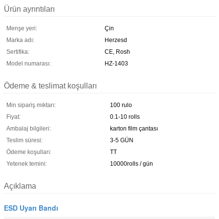
Ürün ayrıntıları
Menşe yeri:
Çin
Marka adı:
Herzesd
Sertifika:
CE, Rosh
Model numarası:
HZ-1403
Ödeme & teslimat koşulları
Min sipariş miktarı:
100 rulo
Fiyat:
0.1-10 rolls
Ambalaj bilgileri:
karton film çantası
Teslim süresi:
3-5 GÜN
Ödeme koşulları:
TT
Yetenek temini:
10000rolls / gün
Açıklama
ESD Uyarı Bandı