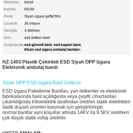
Malzeme:
karşıt
Kalınlık:
60UM
Renk:
Siyah ızgara şeffaf film
Uzunluk:
36 milyon
Genişlik:
3-960mm
İsim:
esd iletken bant
esd güvenli bant
esd kapton bant
Vurgulamak:
,
,
60um esd ızgara ambalaj bantları
HZ-1403 Plastik Çekirdek ESD Siyah OPP Izgara
Elektronik ambalaj bandı
Siyah OPP ESD Izgara Bant Üreticisi
ESD Izgara Paketleme Bantları, yarı iletkenler ve elektronik
fabrikalarında bant açıldığında veya çeşitli cihazlardan
çıkarıldığında triboelektrik tarafından üretilen statik elektrikten
statik duyarlı ürünleri korumak için geliştirilmiştir.
normal bantlar aynı koşullar altında 14KV ila 9.5KV üretirken
çok düşük statik voltaj üretirler.