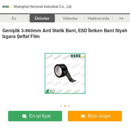
Shanghai Herzesd Industrial Co., Ltd
Ev
Ürünler
Videolar
Hakkımızda
>>
Genişlik 3-960mm Anti Statik Bant, ESD İletken Bant Siyah
Izgara Şeffaf Film
En iyi fiyat
Bize ulaşın