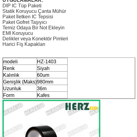
UYGULAMALAR:
DIP IC Tüp Paketi
Statik Koruyucu Çanta Mühür
Paket İletken IC Tepsisi
Paket Gofret Taşıyıcı
Temiz Odaya Bir Not Ekleyin
EMI Koruyucu
Delikler veya Konektör Pimleri
Harici Fiş Kapakları
modeli
HZ-1403
Renk
Siyah
Kalınlık
60um
Genişlik (Maks)
980mm
Uzunluk
36m
Form
Kafes