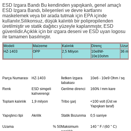
ESD Izgara Bandı Bu kendinden yapışkanlı, genel amaçlı
ESD Izgara Bandı, bileşenleri ve devre kartlarını
maskelemek veya bir arada tutmak için EPA içinde
kullanılır.Silikonsuz, düşük kalıntılı bir polipropilenden
üretilmiştir ve statik dağıtıcı yüzeyle kaplanmıştır, ESD
güvenlidir.Açıklık için bir ızgara deseni ve ESD uyarı logosu
ile tamamen basılmıştır.
Modeli
Malzeme
Kalınlık
Direnç
Uzunl
HZ-1403
OPP
2,5 Milyon
10e8W-
36 mil
10e10ohm
Parça Numarası
HZ-1403
İletken Izgara
10e6 - 10e9 Ohm / sq
tabakası
Renk
ESD simgeli
Gerilme direnci
160N / mm kare
kahverengi
Toplam kalınlık
1,9 milyon
Tribo şarj
<100 volt (Üst ve
Yapışkan taraf)
Yapıştırıcı tipi
Akrilik
Statik Bozunma
0,5 saniye
Uzama
% 50
Maksimum
140 ° F / (60 ° C)