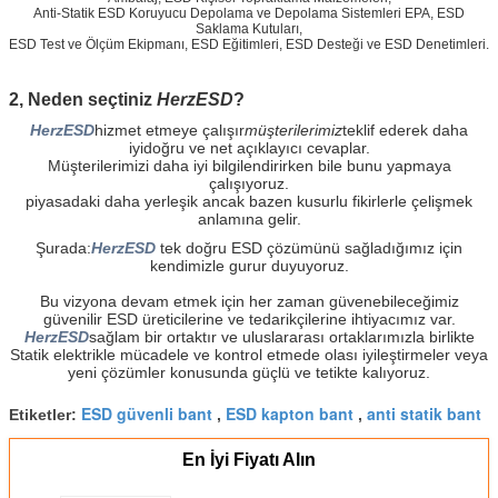
Anti-Statik ESD Koruyucu Depolama ve Depolama Sistemleri EPA, ESD
Saklama Kutuları,
ESD Test ve Ölçüm Ekipmanı, ESD Eğitimleri, ESD Desteği ve ESD Denetimleri.
2, Neden seçtiniz
HerzESD
?
HerzESD
hizmet etmeye çalışır
müşterilerimiz
teklif ederek daha
iyi
doğru ve net açıklayıcı cevaplar.
Müşterilerimizi daha iyi bilgilendirirken bile bunu yapmaya
çalışıyoruz.
piyasadaki daha yerleşik ancak bazen kusurlu fikirlerle çelişmek
anlamına gelir.
Şurada:
HerzESD
tek doğru ESD çözümünü sağladığımız için
kendimizle gurur duyuyoruz.
Bu vizyona devam etmek için her zaman güvenebileceğimiz
güvenilir ESD üreticilerine ve tedarikçilerine ihtiyacımız var.
HerzESD
sağlam bir ortaktır ve uluslararası ortaklarımızla birlikte
Statik elektrikle mücadele ve kontrol etmede olası iyileştirmeler veya
yeni çözümler konusunda güçlü ve tetikte kalıyoruz.
ESD güvenli bant
ESD kapton bant
anti statik bant
Etiketler:
,
,
En İyi Fiyatı Alın