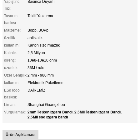
Yapıştırıcı
Basınca Duyarlı
Tipi:
Tasarım
Teklif Yazdırma
baskısı:
Malzeme:
Bopp, BOPp
özellik:
antistatik
kullanım:
Karton sızdırmazlık
Kalınlık:
2,5 Milyon
direnç:
10e8-10e10 ohm
uzunluk:
36M / rulo
Özel Genişlik:
2 mm - 980 mm
kullanım:
Elektronik Paketleme
ESd logo
DAİREMİZ
baskısı:
Liman:
Shanghai Guangzhou
2mm İletken Izgara Bandı
2.5Mil İletken Izgara Bandı
Vurgulamak:
,
,
2.5Mil esd ızgara bandı
Ürün Açıklaması