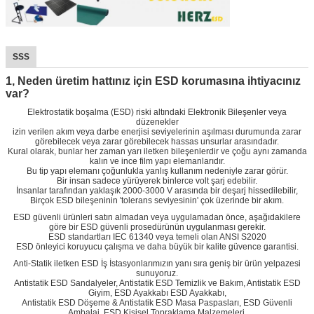
SSS
1, Neden üretim hattınız için ESD korumasına ihtiyacınız
var?
Elektrostatik boşalma (ESD) riski altındaki Elektronik Bileşenler veya
düzenekler
izin verilen akım veya darbe enerjisi seviyelerinin aşılması durumunda zarar
görebilecek veya zarar görebilecek hassas unsurlar arasındadır.
Kural olarak, bunlar her zaman yarı iletken bileşenlerdir ve çoğu aynı zamanda
kalın ve ince film yapı elemanlarıdır.
Bu tip yapı elemanı çoğunlukla yanlış kullanım nedeniyle zarar görür.
Bir insan sadece yürüyerek binlerce volt şarj edebilir.
İnsanlar tarafından yaklaşık 2000-3000 V arasında bir deşarj hissedilebilir,
Birçok ESD bileşeninin 'tolerans seviyesinin' çok üzerinde bir akım.
ESD güvenli ürünleri satın almadan veya uygulamadan önce, aşağıdakilere
göre bir ESD güvenli prosedürünün uygulanması gerekir.
ESD standartları IEC 61340 veya temeli olan ANSI S2020
ESD önleyici koruyucu çalışma ve daha büyük bir kalite güvence garantisi.
Anti-Statik iletken ESD İş İstasyonlarımızın yanı sıra geniş bir ürün yelpazesi
sunuyoruz.
Antistatik ESD Sandalyeler, Antistatik ESD Temizlik ve Bakım, Antistatik ESD
Giyim, ESD Ayakkabı ESD Ayakkabı,
Antistatik ESD Döşeme & Antistatik ESD Masa Paspasları, ESD Güvenli
Ambalaj, ESD Kişisel Topraklama Malzemeleri,