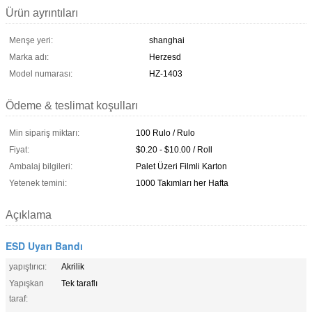
Ürün ayrıntıları
Menşe yeri:
shanghai
Marka adı:
Herzesd
Model numarası:
HZ-1403
Ödeme & teslimat koşulları
Min sipariş miktarı:
100 Rulo / Rulo
Fiyat:
$0.20 - $10.00 / Roll
Ambalaj bilgileri:
Palet Üzeri Filmli Karton
Yetenek temini:
1000 Takımları her Hafta
Açıklama
ESD Uyarı Bandı
yapıştırıcı:
Akrilik
Yapışkan
Tek taraflı
taraf: