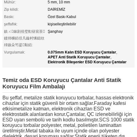
Mühür:
5 mm, 10 mm
Zip kilidi:
DAİREMİZ
Baskı:
Özel Baskı Kabul
şeffaflık:
kişiselleştirilebilir
鎮ㄨ鎵剧殑璧勬簮宸茶
Şanghay
鍒犻櫎銆佸凡鏇村悕鎴栨
殏鏃朵笉鍙敤銆:
0.075mm Kalın ESD Koruyucu Çantalar
Vurgulamak:
,
APET Anti Statik Koruyucu Çantalar
,
Elektronik Bileşenler ESD Koruyucu Çantalar
Temiz oda ESD Koruyucu Çantalar Anti Statik
Koruyucu Film Ambalajı
Bu şeffaf, metalize statik koruyucu torbalar, hassas elektronik
cihazlar için statik güvenli bir ortam sağlar.Faraday kafesi
etkisi
metalize katman, elektronik cihazları ESD ve
elektrostatik alanlardan korur.Çantalar, QC izlenebilirliği için
ESD uyarı sembolü ve tarih kodlu basılmıştır.SCS 1000 statik
koruyucu torbalar polyester, metal, polietilen laminattan
üretilmiştir.Metal tabaka ile uyum içinde olan polyester
dielektrik, deşarj koruması sağlar.Statik enerji tüketen dış