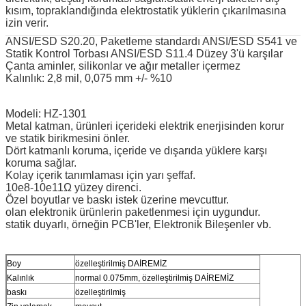
kısım, topraklandığında elektrostatik yüklerin çıkarılmasına
izin verir.
ANSI/ESD S20.20, Paketleme standardı ANSI/ESD S541 ve
Statik Kontrol Torbası ANSI/ESD S11.4 Düzey 3'ü karşılar
Çanta aminler, silikonlar ve ağır metaller içermez
Kalınlık: 2,8 mil, 0,075 mm +/- %10
Modeli: HZ-1301
Metal katman, ürünleri içerideki elektrik enerjisinden korur
ve statik birikmesini önler.
Dört katmanlı koruma, içeride ve dışarıda yüklere karşı
koruma sağlar.
Kolay içerik tanımlaması için yarı şeffaf.
10e8-10e11Ω yüzey direnci.
Özel boyutlar ve baskı istek üzerine mevcuttur.
olan elektronik ürünlerin paketlenmesi için uygundur.
statik duyarlı, örneğin PCB'ler, Elektronik Bileşenler vb.
Boy
özelleştirilmiş DAİREMİZ
Kalınlık
normal 0.075mm, özelleştirilmiş DAİREMİZ
baskı
özelleştirilmiş