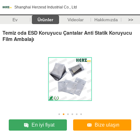
Shanghai Herzesd Industrial Co., Ltd
Ev
Ürünler
Videolar
Hakkımızda
>>
Temiz oda ESD Koruyucu Çantalar Anti Statik Koruyucu
Film Ambalajı
En iyi fiyat
Bize ulaşın