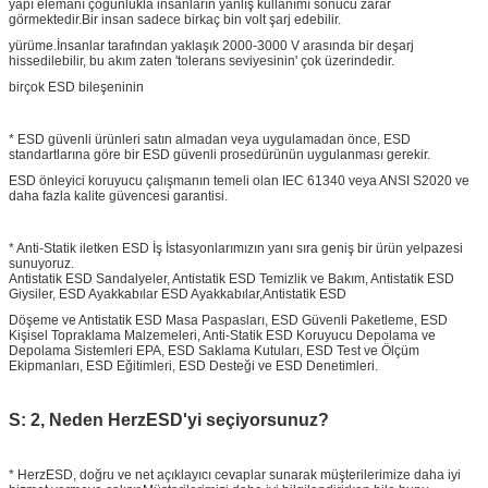
yapı elemanı çoğunlukla insanların yanlış kullanımı sonucu zarar
görmektedir.Bir insan sadece birkaç bin volt şarj edebilir.
yürüme.İnsanlar tarafından yaklaşık 2000-3000 V arasında bir deşarj
hissedilebilir, bu akım zaten 'tolerans seviyesinin' çok üzerindedir.
birçok ESD bileşeninin
* ESD güvenli ürünleri satın almadan veya uygulamadan önce, ESD
standartlarına göre bir ESD güvenli prosedürünün uygulanması gerekir.
ESD önleyici koruyucu çalışmanın temeli olan IEC 61340 veya ANSI S2020 ve
daha fazla kalite güvencesi garantisi.
* Anti-Statik iletken ESD İş İstasyonlarımızın yanı sıra geniş bir ürün yelpazesi
sunuyoruz.
Antistatik ESD Sandalyeler, Antistatik ESD Temizlik ve Bakım, Antistatik ESD
Giysiler, ESD Ayakkabılar ESD Ayakkabılar,Antistatik ESD
Döşeme ve Antistatik ESD Masa Paspasları, ESD Güvenli Paketleme, ESD
Kişisel Topraklama Malzemeleri, Anti-Statik ESD Koruyucu Depolama ve
Depolama Sistemleri EPA, ESD Saklama Kutuları, ESD Test ve Ölçüm
Ekipmanları, ESD Eğitimleri, ESD Desteği ve ESD Denetimleri.
S: 2, Neden HerzESD'yi seçiyorsunuz?
* HerzESD, doğru ve net açıklayıcı cevaplar sunarak müşterilerimize daha iyi