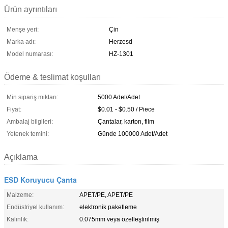
Ürün ayrıntıları
Menşe yeri:
Çin
Marka adı:
Herzesd
Model numarası:
HZ-1301
Ödeme & teslimat koşulları
Min sipariş miktarı:
5000 Adet/Adet
Fiyat:
$0.01 - $0.50 / Piece
Ambalaj bilgileri:
Çantalar, karton, film
Yetenek temini:
Günde 100000 Adet/Adet
Açıklama
ESD Koruyucu Çanta
Malzeme:
APET/PE, APET/PE
Endüstriyel kullanım:
elektronik paketleme
Kalınlık:
0.075mm veya özelleştirilmiş