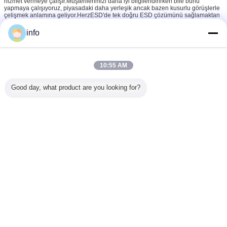
hizmet vermeye çalışır.Müşterilerimizi daha iyi bilgilendirirken bile bunu
yapmaya çalışıyoruz, piyasadaki daha yerleşik ancak bazen kusurlu görüşlerle
çelişmek anlamına geliyor.HerzESD'de tek doğru ESD çözümünü sağlamaktan
gurur duyuyoruz.
info
* Bu vizyonu sürdürmek için her zaman güvenebileceğimiz güvenilir ESD
üreticilerine ve tedarikçilerine ihtiyacımız var.HerzESD sağlam bir ortaktır ve
uluslararası ortaklarımızla birlikte, statik elektrikle mücadele ve kontrol etmede
olası iyileştirmeler veya yeni çözümler konusunda güçlü ve uyanık kalıyoruz.
10:55 AM
esd nem bariyeri torbası
Etiketler:
,
Good day, what product are you looking for?
anti statik koruyucu çantalar
elektrostatik boşalma torbası
,
En İyi Fiyatı Alın
Temiz oda ESD Koruyucu
Çantalar Anti Statik Koruyucu
Film Ambalajı
Devam et
ESD Koruyucu Çanta
Daha