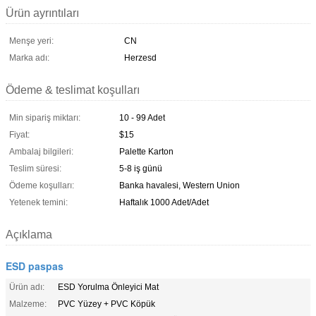
Ürün ayrıntıları
Menşe yeri:
CN
Marka adı:
Herzesd
Ödeme & teslimat koşulları
Min sipariş miktarı:
10 - 99 Adet
Fiyat:
$15
Ambalaj bilgileri:
Palette Karton
Teslim süresi:
5-8 iş günü
Ödeme koşulları:
Banka havalesi, Western Union
Yetenek temini:
Haftalık 1000 Adet/Adet
Açıklama
ESD paspas
Ürün adı:
ESD Yorulma Önleyici Mat
Malzeme:
PVC Yüzey + PVC Köpük