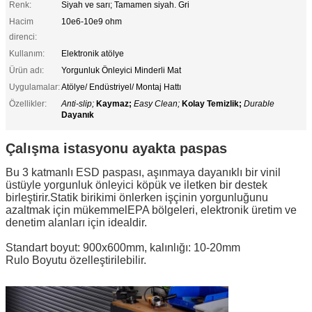
Renk:
Siyah ve sarı; Tamamen siyah. Gri
Hacim
10e6-10e9 ohm
direnci:
Kullanım:
Elektronik atölye
Ürün adı:
Yorgunluk Önleyici Minderli Mat
Uygulamalar:
Atölye/ Endüstriyel/ Montaj Hattı
Özellikler:
Anti-slip;
Kaymaz;
Easy Clean;
Kolay Temizlik;
Durable
Dayanık
Çalışma istasyonu ayakta paspas
Bu 3 katmanlı ESD paspası, aşınmaya dayanıklı bir vinil
üstüyle yorgunluk önleyici köpük ve iletken bir destek
birleştirir.Statik birikimi önlerken işçinin yorgunluğunu
azaltmak için mükemmelEPA bölgeleri, elektronik üretim ve
denetim alanları için idealdir.
Standart boyut: 900x600mm, kalınlığı: 10-20mm
Rulo Boyutu özelleştirilebilir.