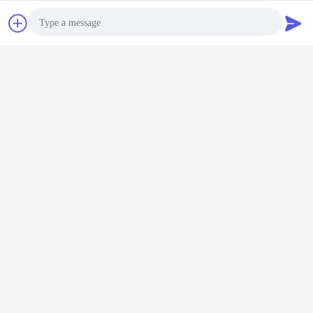
İletişim
Teklif isteği
Photo
Video Call
esd anti yorgunluk mat
anti statik paspas
Etiketler:
,
,
esd güvenli mat
Audio Call
En İyi Fiyatı Alın
Köpüklü Anti Yorgunluk Yer Yatak
Çarşafı Kayma Karşıtı Ayak Yatak
Çarşafları
Devam et