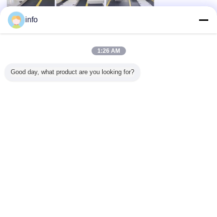
info
Özellikleri:
Gelişmiş üretim teknolojisi kullanılarak yüzey direnci 10^6-10^9'dur.
Etkili bir yastık ayak basıncının bileşik katman yapısı, yorgunluğu hafifletir
1:26 AM
Sarı uyarı tarafı olan yüzey, doğal olarak anti-statik koruma alanları oluşturur
Temiz ve kullanışlı, hareket etmek kolay normal çalışma ortamını etkilemez
Kaymaz yüzey, asit ve alkaliye dayanıklı, kullanımı güvenli
Good day, what product are you looking for?
Şirket Bilgisi
Shanghai Herzesd Industrial tarafından üretilen ve tedarik edilen ESD ürünleri
titiz bir planlama ve teknolojik mükemmelliğin sonucudur.Kalite, inovasyon ve
teknoloji. ESD aksesuarlarında çeşitli aşamalarda ve tesislerde uygulanabilir
güvenlik özelliklerini geliştirmek için sürekli bir yükseltme yapılıyor.Bu ürünler
uzun ömürlüdür ve hassas teknoloji ile donatılmıştır.Daha iyi güvenlik için
makineleri tespit eden çok çalışan bir ekibimiz var.