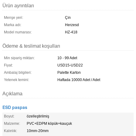
Ürün ayrıntıları
Menşe yeri:
Çin
Marka adı:
Herzesd
Model numarası:
HZ-418
Ödeme & teslimat koşulları
Min sipariş miktarı:
10 - 99 Adet
Fiyat:
USD15-USD22
Ambalaj bilgileri:
Palette Karton
Yetenek temini:
Haftada 10000 Adet / Adet
Açıklama
ESD paspas
Boyut:
özelleştirilmiş
Malzeme:
PVC+EDPM köpük+kauçuk
Kalınlık:
10mm-20mm