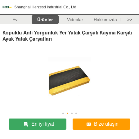
Shanghai Herzesd Industrial Co., Ltd
Ev
Ürünler
Videolar
Hakkımızda
>>
Köpüklü Anti Yorgunluk Yer Yatak Çarşafı Kayma Karşıtı
Ayak Yatak Çarşafları
En iyi fiyat
Bize ulaşın