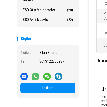
Aletleri
(C
ESD Ofis Malzemeleri
(28)
Mu
Co
ESD Akrilik Levha
(22)
Fl
Ot
Kişiler
Vu
Kişiler:
Stan Zhang
Ürün A
Tel:
8613122355237
İletişim
Ür
Yan
mük
kor