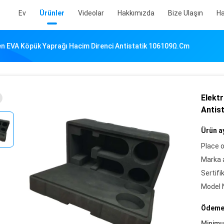
Ev
Ürünler
Videolar
Hakkımızda
Bize Ulaşın
Ha
tken EVA Köpük Yaprağı Hacim Direnci Antistatik 106109Ω.cm
Elektr
Antis
Ürün ay
Place o
Marka a
Sertifi
Model 
Ödeme 
Minim