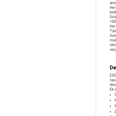
amo
Her
birl
Ürü
100
Her
Tip
Son
mük
olm
seçi
De
ESD
tas
des
Ek 