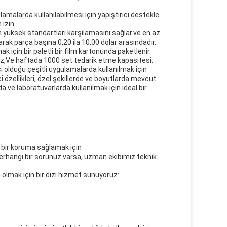
malarda kullanılabilmesi için yapıştırıcı destekle
 izin.
 yüksek standartları karşılamasını sağlar.ve en az
arak parça başına 0,20 ila 10,00 dolar arasındadır.
çin bir paletli bir film kartonunda paketlenir.
oruz,Ve haftada 1000 set tedarik etme kapasitesi.
i olduğu çeşitli uygulamalarda kullanılmak için
 özellikleri, özel şekillerde ve boyutlarda mevcut
a ve laboratuvarlarda kullanılmak için ideal bir
ir bir koruma sağlamak için
erhangi bir sorunuz varsa, uzman ekibimiz teknik
 olmak için bir dizi hizmet sunuyoruz: