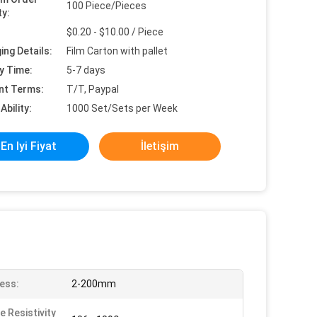
100 Piece/Pieces
ty:
$0.20 - $10.00 / Piece
ing Details:
Film Carton with pallet
y Time:
5-7 days
nt Terms:
T/T, Paypal
Ability:
1000 Set/Sets per Week
En Iyi Fiyat
İletişim
ess:
2-200mm
e Resistivity