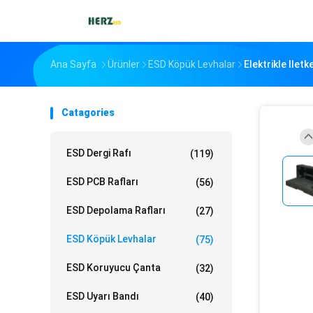
Ana Sayfa
Ürünler
ESD Köpük Levhalar
Elektrikle Ile
Catagories
ESD Dergi Rafı
(119)
ESD PCB Rafları
(56)
ESD Depolama Rafları
(27)
ESD Köpük Levhalar
(75)
ESD Koruyucu Çanta
(32)
ESD Uyarı Bandı
(40)