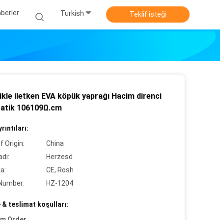
berler
Turkish
Teklif isteği
ikle iletken EVA köpük yaprağı Hacim direnci
tatik 106109Ω.cm
rıntıları:
f Origin:
China
dı:
Herzesd
ka:
CE, Rosh
Number:
HZ-1204
& teslimat koşulları:
um Order