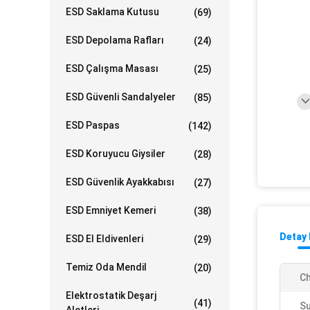
ESD Saklama Kutusu
(69)
ESD Depolama Rafları
(24)
ESD Çalışma Masası
(25)
ESD Güvenli Sandalyeler
(85)
ESD Paspas
(142)
ESD Koruyucu Giysiler
(28)
ESD Güvenlik Ayakkabısı
(27)
ESD Emniyet Kemeri
(38)
Detay 
ESD El Eldivenleri
(29)
Temiz Oda Mendil
(20)
Ch
Elektrostatik Deşarj
(41)
Su