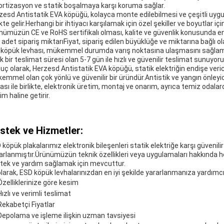
rtizasyon ve statik boşalmaya karşı koruma sağlar.
zesd Antistatik EVA köpüğü, kolayca monte edilebilmesi ve çeşitli uygula
ikte gelir.Herhangi bir ihtiyacı karşılamak için özel şekiller ve boyutlar için
nümüzün CE ve RoHS sertifikalı olması, kalite ve güvenlik konusunda en
 adet sipariş miktarıFiyat, sipariş edilen büyüklüğe ve miktarına bağlı ol
 köpük levhası, mükemmel durumda varış noktasına ulaşmasını sağlamak i
ik bir teslimat süresi olan 5-7 gün ile hızlı ve güvenilir teslimat sunuy
uç olarak, Herzesd Antistatik EVA köpüğü, statik elektriğin endişe veric
emmel olan çok yönlü ve güvenilir bir üründür.Antistik ve yangın önleyici
ası ile birlikte, elektronik üretim, montaj ve onarım, ayrıca temiz odalard
m haline getirir.
stek ve Hizmetler:
 köpük plakalarımız elektronik bileşenleri statik elektriğe karşı güvenil
arlanmıştır.Ürünümüzün teknik özellikleri veya uygulamaları hakkında h
tek ve yardım sağlamak için mevcuttur.
olarak, ESD köpük levhalarınızdan en iyi şekilde yararlanmanıza yardımcı
Özelliklerinize göre kesim
Hızlı ve verimli teslimat
Rekabetçi Fiyatlar
Depolama ve işleme ilişkin uzman tavsiyesi