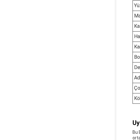
Yü
Ma
Kal
Ha
Ka
Bo
De
Ad
Ço
Kö
Uy
Bu 
ort