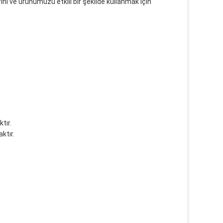
ve ürünümüzü etkili bir şekilde kullanmak için
tır.
ktır.