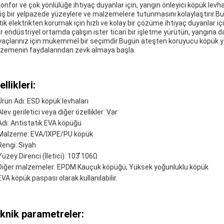
konfor ve çok yönlülüğe ihtiyaç duyanlar için, yangın önleyici köpük levha
iş bir yelpazede yüzeylere ve malzemelere tutunmasını kolaylaştırır.Bu
tik elektrikten korumak için hızlı ve kolay bir çözüme ihtiyaç duyanlar i
er endüstriyel ortamda çalışın ister ticari bir işletme yürütün, yangına
iyaçlarınız için mükemmel bir seçimdir.Bugün ateşten koruyucu köpük yap
zemenin faydalarından zevk almaya başla.
llikleri:
Ürün Adı: ESD köpük levhaları
Alev geriletici veya diğer özellikler: Var
Adı: Antistatik EVA köpüğü
Malzeme: EVA/IXPE/PU köpük
Rengi: Siyah
Yüzey Direnci (İletici): 103 ̊106Ω
Diğer malzemeler: EPDM Kauçuk köpüğü, Yüksek yoğunluklu köpük
EVA köpük paspası olarak kullanılabilir.
knik parametreler: