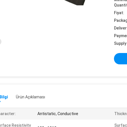
Quanti
Fiyat:
Packag
Deliver
Payme
Supply 
Bilgi
Ürün Açıklaması
aracter:
Antistatic, Conductive
Thickn
rface Resistivity
Surfac