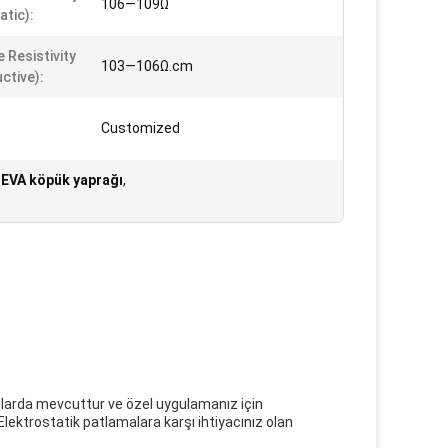
106—109Ω
atic):
 Resistivity
103—106Ω.cm
ctive):
Customized
 EVA köpük yaprağı
,
utlarda mevcuttur ve özel uygulamanız için
ktrostatik patlamalara karşı ihtiyacınız olan