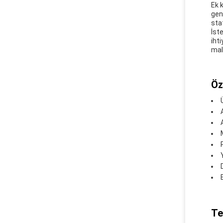
Ek 
gen
sta
İst
iht
mal
Öze
Te