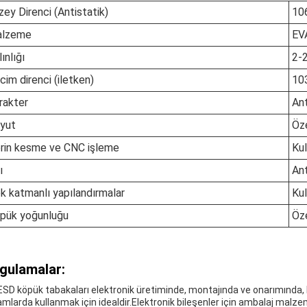
zey Direnci (Antistatik)
10
lzeme
EV
ınlığı
2-
cim direnci (iletken)
10
rakter
Ant
yut
Öz
rin kesme ve CNC işleme
Kul
ı
An
k katmanlı yapılandırmalar
Kul
pük yoğunluğu
Öze
gulamalar:
ESD köpük tabakaları elektronik üretiminde, montajında ve onarımında,
amlarda kullanmak için idealdir.Elektronik bileşenler için ambalaj malzem