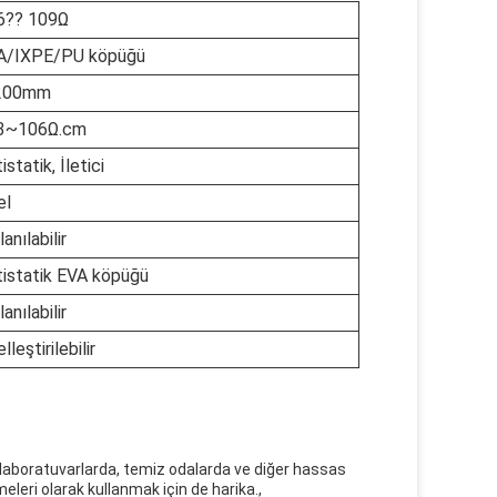
6?? 109Ω
A/IXPE/PU köpüğü
200mm
3~106Ω.cm
istatik, İletici
el
lanılabilir
tistatik EVA köpüğü
lanılabilir
lleştirilebilir
 laboratuvarlarda, temiz odalarda ve diğer hassas
eleri olarak kullanmak için de harika.,