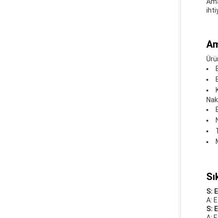
Ama
iht
Am
Ürü
Nakl
Sı
S: 
A: 
S: 
A: E