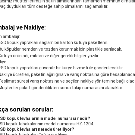
cımız müşterilerimizin satın almalarından tamamen memnun olmalarını 
iyaç duydukları tüm desteğe sahip olmalarını sağlamaktır.
balaj ve Nakliye:
n ambalajı:
ESD köpük yaprakları sağlam bir karton kutuya paketlenir.
Bu köpükler nemden ve tozdan korunmak için plastikle sarılacak.
Kutuya ürün adı, miktarı ve diğer gerekli bilgiler yazılır.
iye:
ESD köpük yaprakları güvenilir bir kurye hizmeti ile gönderilecektir.
Nakliye ücretleri, paketin ağırlığına ve varış noktasına göre hesaplanacak
Teslimat süresi varış noktasına ve seçilen nakliye yöntemine bağlı olaca
Müşteriler paket gönderildikten sonra takip numarasını alacaklar.
kça sorulan sorular:
ESD köpük levhalarının model numarası nedir?
ESD köpük tabakalarının model numarası HZ-1204.
ESD köpük levhaları nerede üretiliyor?
SD köpük tabakaları Çin'de üretiliyor.