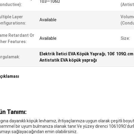
103—106Ω
onductive):
(Antist
ltiple Layer
Volume
Available
nfigurations:
(Condu
ame Retardant Or
Available
Size:
her Features:
Elektrik İletici EVA Köpük Yaprağı
,
106 ̊ 109Ω.cm
rgulamak:
Antistatik EVA köpük yaprağı
çıklaması
ün Tanımı:
gına dayanıklı köpük levhamız, ihtiyaçlarınıza uygun olarak çeşitli boy
emmel bir uyum bulmanıza olanak tanır.Ve yüzey direnci 106109Ω'durEle
umayı sağlayacağından emin olabilirsiniz.