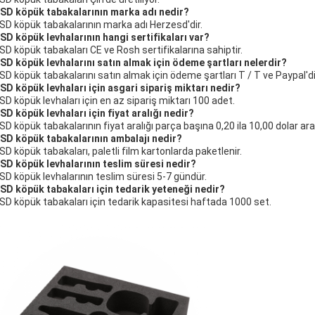
ESD köpük tabakalarının marka adı nedir?
ESD köpük tabakalarının marka adı Herzesd'dir.
ESD köpük levhalarının hangi sertifikaları var?
ESD köpük tabakaları CE ve Rosh sertifikalarına sahiptir.
ESD köpük levhalarını satın almak için ödeme şartları nelerdir?
ESD köpük tabakalarını satın almak için ödeme şartları T / T ve Paypal'di
ESD köpük levhaları için asgari sipariş miktarı nedir?
ESD köpük levhaları için en az sipariş miktarı 100 adet.
ESD köpük levhaları için fiyat aralığı nedir?
ESD köpük tabakalarının fiyat aralığı parça başına 0,20 ila 10,00 dolar ara
ESD köpük tabakalarının ambalajı nedir?
ESD köpük tabakaları, paletli film kartonlarda paketlenir.
ESD köpük levhalarının teslim süresi nedir?
ESD köpük levhalarının teslim süresi 5-7 gündür.
ESD köpük tabakaları için tedarik yeteneği nedir?
ESD köpük tabakaları için tedarik kapasitesi haftada 1000 set.