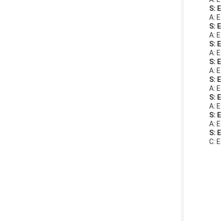
S: 
A: 
S: 
A: 
S: 
A: 
S: 
A: 
S: 
A: 
S: 
A: 
S: 
A: 
S: 
C: 