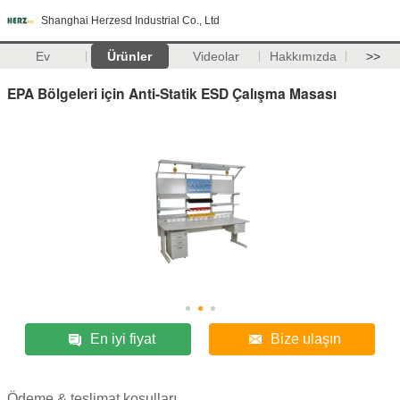
Shanghai Herzesd Industrial Co., Ltd
Ev
Ürünler
Videolar
Hakkımızda
>>
EPA Bölgeleri için Anti-Statik ESD Çalışma Masası
En iyi fiyat
Bize ulaşın
Ödeme & teslimat koşulları