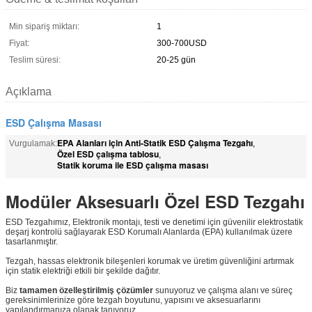
Min sipariş miktarı:
1
Fiyat:
300-700USD
Teslim süresi:
20-25 gün
Açıklama
ESD Çalışma Masası
EPA Alanları için Anti-Statik ESD Çalışma Tezgahı
Vurgulamak:
,
Özel ESD çalışma tablosu
,
Statik koruma ile ESD çalışma masası
Modüler Aksesuarlı Özel ESD Tezgahı
ESD Tezgahımız, Elektronik montajı, testi ve denetimi için güvenilir elektrostatik
deşarj kontrolü sağlayarak ESD Korumalı Alanlarda (EPA) kullanılmak üzere
tasarlanmıştır.
Tezgah, hassas elektronik bileşenleri korumak ve üretim güvenliğini artırmak
için statik elektriği etkili bir şekilde dağıtır.
Biz
tamamen özelleştirilmiş çözümler
sunuyoruz ve çalışma alanı ve süreç
gereksinimlerinize göre tezgah boyutunu, yapısını ve aksesuarlarını
yapılandırmanıza olanak tanıyoruz.