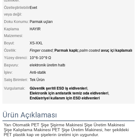
özellikler:
Özelleştirilebilir
Evet
veya değil:
Doku Konumu:
Parmak uçları
Kaplama
HAYIR
Malzemesi:
Boyut:
XS-XXL
Özellik:
Finger coated;
Parmak kaplı;
palm coated
avuç içi kaplamalı
Yüzey direnci:
10^6-10^9 Ω
Başvuru:
elektronik üretim hattı
İşlev:
Anti-statik
Satış Birimleri:
Tek Ürün
Güvenlik şeritli ESD iş eldivenleri
Vurgulamak:
,
Elektronik için antistatik temiz oda eldivenleri
,
Endüstriyel kullanım için ESD eldivenleri
Ürün Açıklaması
Yarı Otomatik PET Şişe Şişirme Makinesi Şişe Üretim Makinesi 
Şişe Kalıplama Makinesi PET Şişe Üretim Makinesi, her şekildeki 
PET plastik kap ve şişelerin üretimi için uygundur.