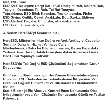
Mat, PVC Karo.

ESD SMT Dolaşımı: Dergi Rafı, PCB Dolaşım Rafı, Makara Rafı, 
Taşıyıcı, Depolama Tel Rafı, Tel Raf Taşıyıcı.

Topraklama: ESD Bilek Kayışları, Topraklayıcılar, Fişler

ESD Giyim: Önlük, Ceket, Ayakkabı, Bot, Şapka, Eldiven

ESD Aletleri: Fırçalar, Cımbızlar, ofis malzemeleri,

ESD Test Ekipmanları, vb...
3, Neden HerzESD'yi Seçmelisiniz?

HersESD, Müşterilerimize Doğru ve Açık Açıklayıcı Cevaplar 
Sunarak Daha İyi Hizmet Vermeye Çalışır.

Müşterilerimizi Daha İyi Bilgilendirmenin, Bazen Pazardaki 
Yerleşik Ama Bazen Hatalı Görüşlere Aykırı Anlamına Gelse 
Bile Bunu Yapmaya Çalışırız.

HersESD'de Tek Doğru ESD Çözümünü Sağlamaktan Gurur 
Duyuyoruz.

Bu Vizyonu Sürdürmek İçin Her Zaman Güvenebileceğimiz 
Güvenilir ESD Üreticileri ve Tedarikçilerine İhtiyacımız Var.

HersESD Sağlam Bir Ortaktır ve Uluslararası Ortaklarımızla 
Birlikte

Statik Elektriği Ele Alma ve Kontrol Etme Konusunda Olası 
İyileştirmeler veya Yeni Çözümler Konusunda Güçlü ve Tetikte 
Kalıyoruz.