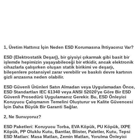
Sunmak
1, Üretim Hattınız İçin Neden ESD Korumasına İhtiyacınız Var?

ESD (Elektrostatik Deşarj), bir giysiyi çıkarmak gibi basit bir 
işlemde hepimizin yaşayabileceği bir etkidir, ancak elektronik 
cihazlarla çalışırken oluşan statik birikimi ve deşarjı, 
bileşenlere potansiyel zarar verebilir ve baskılı devre kartının 
gizli arızasına neden olabilir.
ESD Güvenli Ürünleri Satın Almadan veya Uygulamadan Önce, 
ESD Standartları IEC 61340 veya ANSI S2020'ye Göre Bir ESD 
Güvenli Prosedürü Uygulamanız Gerekir. Bu, ESD Önleyici 
Koruyucu Çalışmanın Temelini Oluşturur ve Kalite Güvencesi 
İçin Daha Büyük Bir Garanti Sağlar.

2, Ne Sunuyoruz?

ESD Paketleri: Koruyucu Torba, EVA Köpük, PU Köpük, IXPE 
Köpük, PP Oluklu Kutu, Bantlar, Blister, Paletler, Kutu, Tepsi

ESD Matları: Masa Matları, Zemin Matları, Yorulma Önleyici 