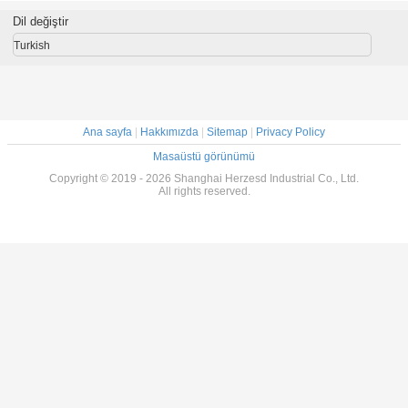
Sağlayan
elektrostatik
Elektronik Montaj
Kaplamalı
Ergonomik ESD
hasarın
ve Endüstriyel
Avuç 
Dil değiştir
El Eldivenleri
önlenmesi için
Kullanıma Uygun
tasarlanmış anti-
Turkish
statik eldivenler
Ana sayfa
|
Hakkımızda
|
Sitemap
|
Privacy Policy
Masaüstü görünümü
Copyright © 2019 - 2026 Shanghai Herzesd Industrial Co., Ltd.
All rights reserved.