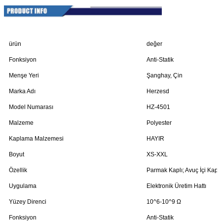
ürün
değer
Fonksiyon
Anti-Statik
Menşe Yeri
Şanghay, Çin
Marka Adı
Herzesd
Model Numarası
HZ-4501
Malzeme
Polyester
Kaplama Malzemesi
HAYIR
Boyut
XS-XXL
Özellik
Parmak Kaplı; Avuç İçi Kaplı
Uygulama
Elektronik Üretim Hattı
Yüzey Direnci
10^6-10^9 Ω
Fonksiyon
Anti-Statik