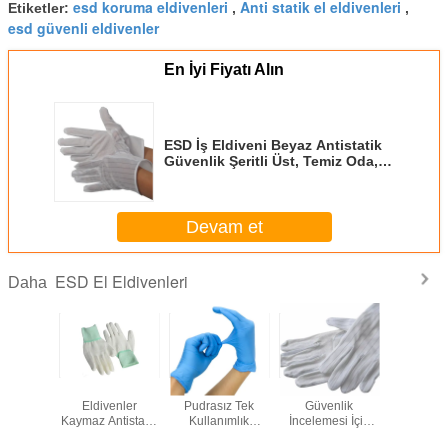
esd koruma eldivenleri
Anti statik el eldivenleri
Etiketler:
,
,
esd güvenli eldivenler
En İyi Fiyatı Alın
ESD İş Eldiveni Beyaz Antistatik
Güvenlik Şeritli Üst, Temiz Oda,
Elektronik Montaj ve Endüstriyel
Kullanıma Uygun
Devam et
ESD El Eldivenleri
Daha
Hassas Görevler
ESD El Eldivenleri
ESD İş Eldiveni
ESD İle
için Konfor ve
Elektronik
Beyaz Antistatik
Eldive
Elektrostatik
parçaların güvenli
Güvenlik Şeritli
Kaymaz Ant
Deşarj Koruması
kullanımı ve
Üst, Temiz Oda,
İş Eldiv