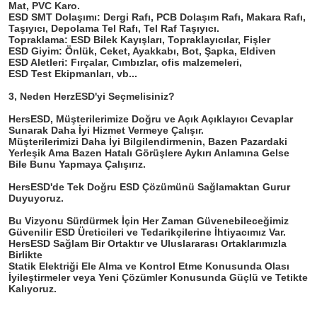
Mat, PVC Karo.

ESD SMT Dolaşımı: Dergi Rafı, PCB Dolaşım Rafı, Makara Rafı, 
Taşıyıcı, Depolama Tel Rafı, Tel Raf Taşıyıcı.

Topraklama: ESD Bilek Kayışları, Topraklayıcılar, Fişler

ESD Giyim: Önlük, Ceket, Ayakkabı, Bot, Şapka, Eldiven

ESD Aletleri: Fırçalar, Cımbızlar, ofis malzemeleri,

ESD Test Ekipmanları, vb...
3, Neden HerzESD'yi Seçmelisiniz?

HersESD, Müşterilerimize Doğru ve Açık Açıklayıcı Cevaplar 
Sunarak Daha İyi Hizmet Vermeye Çalışır.

Müşterilerimizi Daha İyi Bilgilendirmenin, Bazen Pazardaki 
Yerleşik Ama Bazen Hatalı Görüşlere Aykırı Anlamına Gelse 
Bile Bunu Yapmaya Çalışırız.

HersESD'de Tek Doğru ESD Çözümünü Sağlamaktan Gurur 
Duyuyoruz.

Bu Vizyonu Sürdürmek İçin Her Zaman Güvenebileceğimiz 
Güvenilir ESD Üreticileri ve Tedarikçilerine İhtiyacımız Var.

HersESD Sağlam Bir Ortaktır ve Uluslararası Ortaklarımızla 
Birlikte

Statik Elektriği Ele Alma ve Kontrol Etme Konusunda Olası 
İyileştirmeler veya Yeni Çözümler Konusunda Güçlü ve Tetikte 
Kalıyoruz.