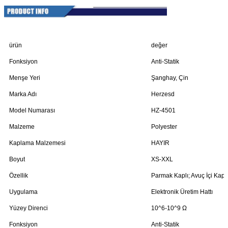
ürün
değer
Fonksiyon
Anti-Statik
Menşe Yeri
Şanghay, Çin
Marka Adı
Herzesd
Model Numarası
HZ-4501
Malzeme
Polyester
Kaplama Malzemesi
HAYIR
Boyut
XS-XXL
Özellik
Parmak Kaplı; Avuç İçi Kaplı
Uygulama
Elektronik Üretim Hattı
Yüzey Direnci
10^6-10^9 Ω
Fonksiyon
Anti-Statik