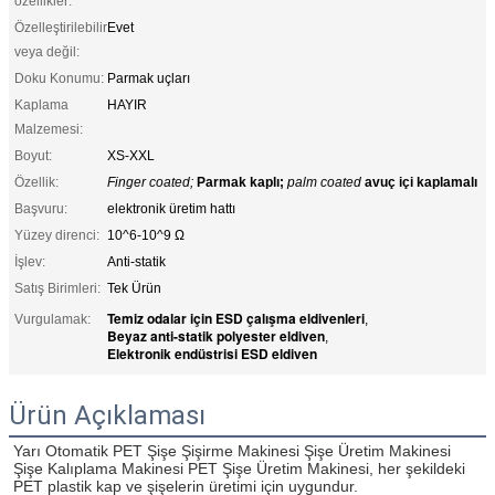
özellikler:
Özelleştirilebilir
Evet
veya değil:
Doku Konumu:
Parmak uçları
Kaplama
HAYIR
Malzemesi:
Boyut:
XS-XXL
Özellik:
Finger coated;
Parmak kaplı;
palm coated
avuç içi kaplamalı
Başvuru:
elektronik üretim hattı
Yüzey direnci:
10^6-10^9 Ω
İşlev:
Anti-statik
Satış Birimleri:
Tek Ürün
Temiz odalar için ESD çalışma eldivenleri
Vurgulamak:
,
Beyaz anti-statik polyester eldiven
,
Elektronik endüstrisi ESD eldiven
Ürün Açıklaması
Yarı Otomatik PET Şişe Şişirme Makinesi Şişe Üretim Makinesi 
Şişe Kalıplama Makinesi PET Şişe Üretim Makinesi, her şekildeki 
PET plastik kap ve şişelerin üretimi için uygundur.