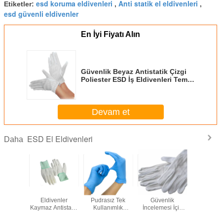
esd koruma eldivenleri
Anti statik el eldivenleri
Etiketler:
,
,
esd güvenli eldivenler
En İyi Fiyatı Alın
Güvenlik Beyaz Antistatik Çizgi
Poliester ESD İş Eldivenleri Temiz
Oda Elektronik Endüstrisi için
ESD Top Fit Eldivenler
Devam et
ESD El Eldivenleri
Daha
Hassas Görevler
ESD El Eldivenleri
ESD İş Eldiveni
ESD İle
için Konfor ve
Elektronik
Beyaz Antistatik
Eldive
Elektrostatik
parçaların güvenli
Güvenlik Şeritli
Kaymaz Ant
Deşarj Koruması
kullanımı ve
Üst, Temiz Oda,
İş Eldiv