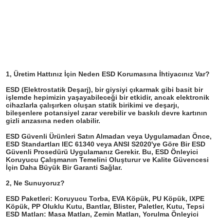
Sunmak
1, Üretim Hattınız İçin Neden ESD Korumasına İhtiyacınız Var?

ESD (Elektrostatik Deşarj), bir giysiyi çıkarmak gibi basit bir 
işlemde hepimizin yaşayabileceği bir etkidir, ancak elektronik 
cihazlarla çalışırken oluşan statik birikimi ve deşarjı, 
bileşenlere potansiyel zarar verebilir ve baskılı devre kartının 
gizli arızasına neden olabilir.
ESD Güvenli Ürünleri Satın Almadan veya Uygulamadan Önce, 
ESD Standartları IEC 61340 veya ANSI S2020'ye Göre Bir ESD 
Güvenli Prosedürü Uygulamanız Gerekir. Bu, ESD Önleyici 
Koruyucu Çalışmanın Temelini Oluşturur ve Kalite Güvencesi 
İçin Daha Büyük Bir Garanti Sağlar.

2, Ne Sunuyoruz?

ESD Paketleri: Koruyucu Torba, EVA Köpük, PU Köpük, IXPE 
Köpük, PP Oluklu Kutu, Bantlar, Blister, Paletler, Kutu, Tepsi

ESD Matları: Masa Matları, Zemin Matları, Yorulma Önleyici 