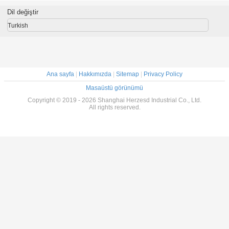
Sağlayan
elektrostatik
Elektronik Montaj
Kaplamalı
Ergonomik ESD
hasarın
ve Endüstriyel
Avuç 
Dil değiştir
El Eldivenleri
önlenmesi için
Kullanıma Uygun
tasarlanmış anti-
Turkish
statik eldivenler
Ana sayfa
|
Hakkımızda
|
Sitemap
|
Privacy Policy
Masaüstü görünümü
Copyright © 2019 - 2026 Shanghai Herzesd Industrial Co., Ltd.
All rights reserved.