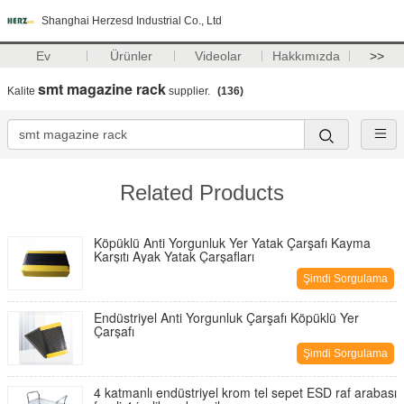
Shanghai Herzesd Industrial Co., Ltd
Ev
Ürünler
Videolar
Hakkımızda
>>
smt magazine rack
Kalite
supplier.
(136)
Related Products
Köpüklü Anti Yorgunluk Yer Yatak Çarşafı Kayma
Karşıtı Ayak Yatak Çarşafları
Şimdi Sorgulama
Endüstriyel Anti Yorgunluk Çarşafı Köpüklü Yer
Çarşafı
Şimdi Sorgulama
4 katmanlı endüstriyel krom tel sepet ESD raf arabası