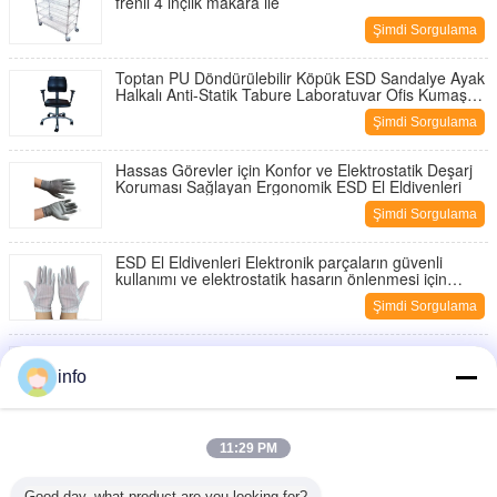
frenli 4 inçlik makara ile
Şimdi Sorgulama
Toptan PU Döndürülebilir Köpük ESD Sandalye Ayak
Halkalı Anti-Statik Tabure Laboratuvar Ofis Kumaş
Temiz Oda
Şimdi Sorgulama
Hassas Görevler için Konfor ve Elektrostatik Deşarj
Koruması Sağlayan Ergonomik ESD El Eldivenleri
Şimdi Sorgulama
ESD El Eldivenleri Elektronik parçaların güvenli
kullanımı ve elektrostatik hasarın önlenmesi için
tasarlanmış anti-statik eldivenler
Şimdi Sorgulama
Özelleştirilebilir ESD Anti-Yorgunluk Paspası PVC
EVA Kauçuk 10-30mm
info
Şimdi Sorgulama
PVC köpük + PVC yüzey çift PVC Anti Yorgunluk
11:29 PM
Çarşafı ESD Anti Yorgunluk Zemin Çarşafı Kabuk
Deseni
Şimdi Sorgulama
Good day, what product are you looking for?