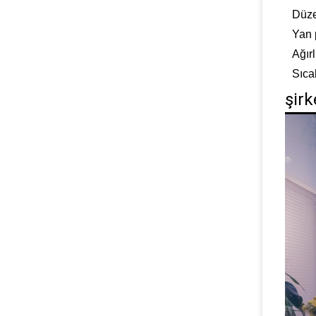
Düze
Yan 
Ağırl
Sıca
şirk