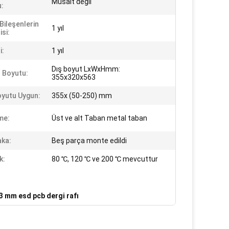
Müsait değil
:
Bileşenlerin
1 yıl
si:
i:
1 yıl
Dış boyut LxWxHmm:
 Boyutu:
355x320x563
yutu Uygun:
355x (50-250) mm
me:
Üst ve alt Taban metal taban
aka:
Beş parça monte edildi
k:
80 ℃, 120 ℃ ve 200 ℃ mevcuttur
3 mm esd pcb dergi rafı