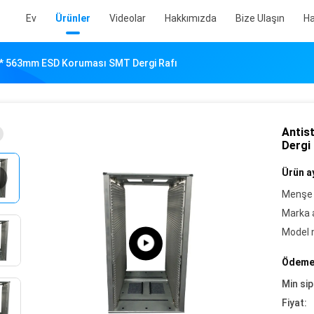
Ev
Ürünler
Videolar
Hakkımızda
Bize Ulaşın
Ha
0 * 563mm ESD Koruması SMT Dergi Rafı
Antis
Dergi 
Ürün ay
Menşe 
Marka a
Model 
Ödeme 
Min sip
Fiyat: