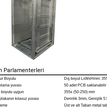
n Parlamenterleri
ur Boyutu
Dış boyut LxWxHmm: 35
lama yuvası
50 adet PCB saklanabilir
boyutu uygun
355x (50-250) mm
plakanın kılavuz yuvası
Derinlik 3mm, Genişlik 
zeme
Üst ve alt Taban metal ta