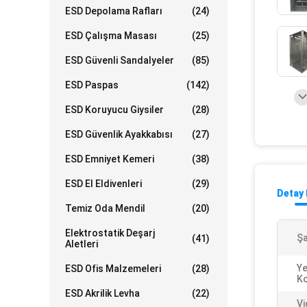
ESD Depolama Rafları
(24)
ESD Çalışma Masası
(25)
ESD Güvenli Sandalyeler
(85)
ESD Paspas
(142)
ESD Koruyucu Giysiler
(28)
ESD Güvenlik Ayakkabısı
(27)
ESD Emniyet Kemeri
(38)
ESD El Eldivenleri
(29)
Detay 
Temiz Oda Mendil
(20)
Elektrostatik Deşarj
Şa
(41)
Aletleri
Ye
ESD Ofis Malzemeleri
(28)
K
ESD Akrilik Levha
(22)
Vi