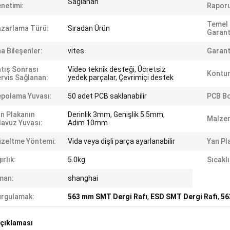
Sağlanan
netimi:
Raporu
Temel 
zarlama Türü:
Sıradan Ürün
Garanti
a Bileşenler:
vites
Garant
tış Sonrası
Video teknik desteği, Ücretsiz
Kontur
rvis Sağlanan:
yedek parçalar, Çevrimiçi destek
polama Yuvası:
50 adet PCB saklanabilir
PCB Bo
n Plakanın
Derinlik 3mm, Genişlik 5.5mm,
Malze
lavuz Yuvası:
Adım 10mm
zeltme Yöntemi:
Vida veya dişli parça ayarlanabilir
Yan Pl
ırlık:
5.0kg
Sıcaklı
man:
shanghai
rgulamak:
563 mm SMT Dergi Rafı
,
ESD SMT Dergi Rafı
,
56
çıklaması