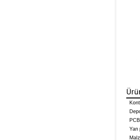
Ürü
Kont
Depo
PCB 
Yan 
Mal