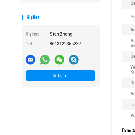
De
Pa
Kişiler
An
Kişiler:
Stan Zhang
Sa
Tel:
8613122355237
Se
De
Ya
Kı
İletişim
Dü
Ağ
Li
Vu
Ürün A