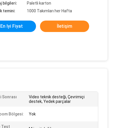
 bilgileri:
Paletli karton
k temini:
1000 Takımları her Hafta
En Iyi Fiyat
İletişim
i Sonrası
Video teknik desteği, Çevrimiçi
destek, Yedek parçalar
oom Bölgesi:
Yok
 Test