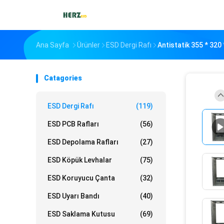
Ana Sayfa
Ürünler
ESD Dergi Rafı
Antistatik 355 * 32
Catagories
ESD Dergi Rafı
(119)
ESD PCB Rafları
(56)
ESD Depolama Rafları
(27)
ESD Köpük Levhalar
(75)
ESD Koruyucu Çanta
(32)
ESD Uyarı Bandı
(40)
ESD Saklama Kutusu
(69)