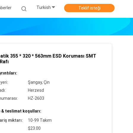
Turkish
berler
Teklif isteği
tatik 355 * 320 * 563mm ESD Koruması SMT
Rafı
rıntıları:
yeri:
Şangay, Çin
dı:
Herzesd
numarası:
HZ-2603
& teslimat koşulları:
ariş miktarı:
10-99 Takım
$23.00