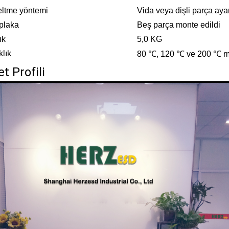
ltme yöntemi
Vida veya dişli parça ayar
plaka
Beş parça monte edildi
ık
5,0 KG
klık
80 ℃, 120 ℃ ve 200 ℃ m
et Profili