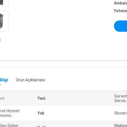
Ambalaj
Yetene
Bilgi
Ürün Açıklaması
Garant
rt:
Yeni
Servis:
rel Hizmet
Yok
Showr
onumu:
deo Giden
Makine