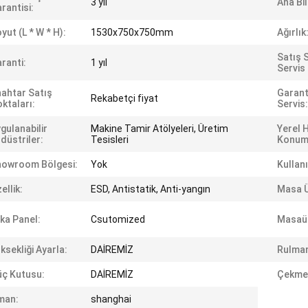
3 yıl
Ana Bi
rantisi:
yut (L * W * H):
1530x750x750mm
Ağırlık
Satış 
ranti:
1 yıl
Servis
ahtar Satış
Garant
Rekabetçi fiyat
ktaları:
Servis:
gulanabilir
Makine Tamir Atölyeleri, Üretim
Yerel 
düstriler:
Tesisleri
Konum
howroom Bölgesi:
Yok
Kullan
ellik:
ESD, Antistatik, Anti-yangın
Masa Ü
ka Panel:
Csutomized
Masaü
ksekliği Ayarla:
DAİREMİZ
Rulma
ç Kutusu:
DAİREMİZ
Çekmec
man:
shanghai