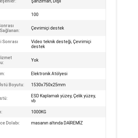
leşenler:
Şanzıman, Dişli
:
100
Sonrası
Çevrimiçi destek
 Sağlanan:
i Sonrası
Video teknik desteği, Çevrimiçi
destek
Hizmet
Yok
u:
ım:
Elektronik Atölyesi
stü Boyutu:
1530x750x25mm
ESD Kaplamalı yüzey, Çelik yüzey,
stü:
vb
n:
1000KG
e Dolabı:
masanın altında DAİREMİZ