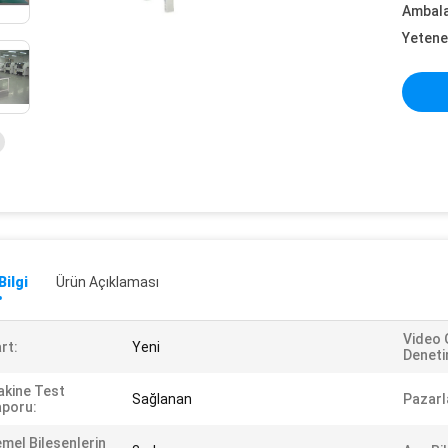
Ambalaj
Yetene
Bilgi
Ürün Açıklaması
Video 
rt:
Yeni
Deneti
kine Test
Sağlanan
Pazarl
poru:
mel Bileşenlerin