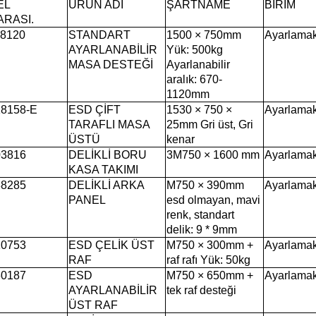
EL
ÜRÜN ADI
ŞARTNAME
BİRİM
RASI.
8120
STANDART
1500 × 750mm
Ayarlama
AYARLANABİLİR
Yük: 500kg
MASA DESTEĞİ
Ayarlanabilir
aralık: 670-
1120mm
8158-E
ESD ÇİFT
1530 × 750 ×
Ayarlama
TARAFLI MASA
25mm Gri üst, Gri
ÜSTÜ
kenar
3816
DELİKLİ BORU
3M750 × 1600 mm
Ayarlama
KASA TAKIMI
8285
DELİKLİ ARKA
M750 × 390mm
Ayarlama
PANEL
esd olmayan, mavi
renk, standart
delik: 9 * 9mm
0753
ESD ÇELİK ÜST
M750 × 300mm +
Ayarlama
RAF
raf rafı Yük: 50kg
0187
ESD
M750 × 650mm +
Ayarlama
AYARLANABİLİR
tek raf desteği
ÜST RAF