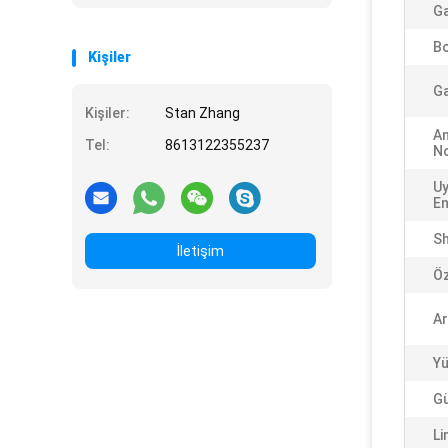
Ga
Bo
Kişiler
Ga
Kişiler:
Stan Zhang
An
Tel:
8613122355237
No
Uy
En
S
İletişim
Öz
Ar
Yü
Gü
Li