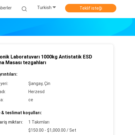
Turkish
berler
Teklif isteği
ronik Laboratuvarı 1000kg Antistatik ESD
ma Masası tezgahları
rıntıları:
yeri:
Şangay, Çin
dı:
Herzesd
ka:
ce
& teslimat koşulları:
ariş miktarı:
1 Takımları
$150.00 - $1,000.00 / Set