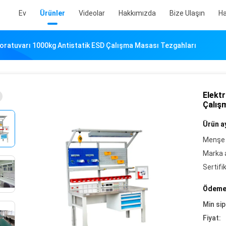
Ev
Ürünler
Videolar
Hakkımızda
Bize Ulaşın
Ha
boratuvarı 1000kg Antistatik ESD Çalışma Masası Tezgahları
Elekt
Çalış
Ürün ay
Menşe 
Marka a
Sertifi
Ödeme 
Min sip
Fiyat: