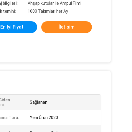
 bilgileri:
Ahşap kutular ile Ampul Filmi
k temini:
1000 Takımları her Ay
En Iyi Fiyat
İletişim
Giden
Sağlanan
mi:
ama Türü:
Yeni Ürün 2020