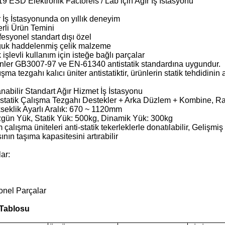
 ESD Elektronik Factoreis / Lab için Ağır İş İstasyonu
r İş İstasyonunda on yıllık deneyim
erli Ürün Temini
fesyonel standart dışı özel
ğuk haddelenmiş çelik malzeme
 işlevli kullanım için isteğe bağlı parçalar
ünler GB3007-97 ve EN-61340 antistatik standardına uygundur.
ışma tezgahı kalıcı üniter antistatiktir, ürünlerin statik tehdidinin 
nabilir Standart Ağır Hizmet İş İstasyonu
istatik Çalışma Tezgahı Destekler + Arka Düzlem + Kombine, Ra
seklik Ayarlı Aralık: 670 ~ 1120mm
zgün Yük, Statik Yük: 500kg, Dinamik Yük: 300kg
 çalışma üniteleri anti-statik tekerleklerle donatılabilir, Gelişmi
nın taşıma kapasitesini artırabilir
ar:
onel Parçalar
Tablosu