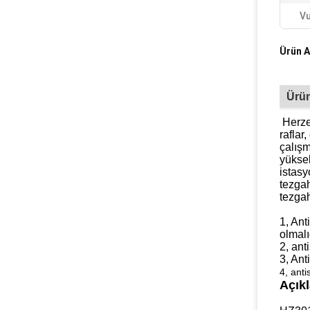
Vu
Ürün A
Ürün
Herz
raflar
çalışm
yüksek
istasy
tezgah
tezgah
1, Ant
olmalı
2, ant
3, Ant
4, anti
Açık