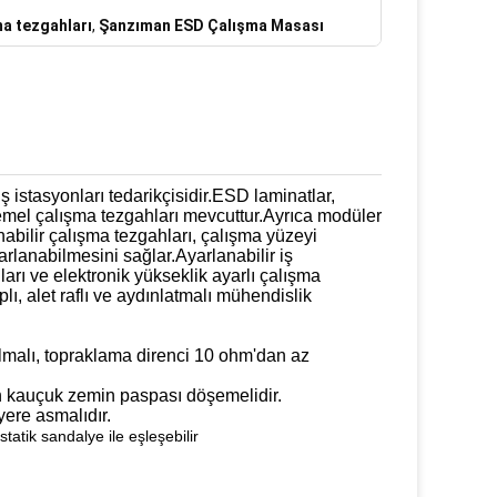
a tezgahları
,
Şanzıman ESD Çalışma Masası
ş istasyonları tedarikçisidir.ESD laminatlar,
e temel çalışma tezgahları mevcuttur.Ayrıca modüler
abilir çalışma tezgahları, çalışma yüzeyi
arlanabilmesini sağlar.Ayarlanabilir iş
ları ve elektronik yükseklik ayarlı çalışma
lı, alet raflı ve aydınlatmalı mühendislik
 olmalı, topraklama direnci 10 ohm'dan az
ken kauçuk zemin paspası döşemelidir.
 yere asmalıdır.
statik sandalye ile eşleşebilir