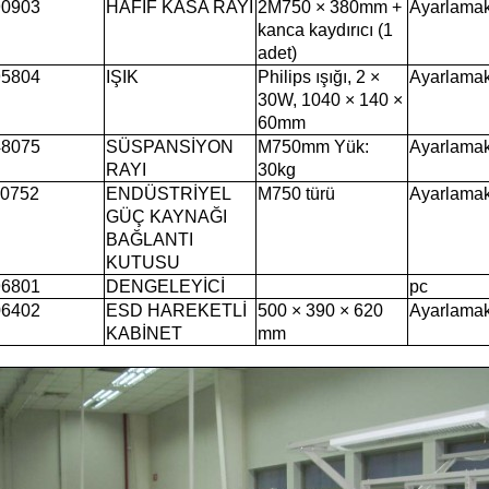
0903
HAFİF KASA RAYI
2M750 × 380mm +
Ayarlama
kanca kaydırıcı (1
adet)
5804
IŞIK
Philips ışığı, 2 ×
Ayarlama
30W, 1040 × 140 ×
60mm
8075
SÜSPANSİYON
M750mm Yük:
Ayarlama
RAYI
30kg
0752
ENDÜSTRİYEL
M750 türü
Ayarlama
GÜÇ KAYNAĞI
BAĞLANTI
KUTUSU
6801
DENGELEYİCİ
pc
6402
ESD HAREKETLİ
500 × 390 × 620
Ayarlama
KABİNET
mm