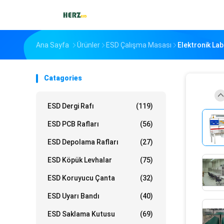
Ana Sayfa
Ürünler
ESD Çalışma Masası
Elektronik La
Catagories
ESD Dergi Rafı
(119)
ESD PCB Rafları
(56)
ESD Depolama Rafları
(27)
ESD Köpük Levhalar
(75)
ESD Koruyucu Çanta
(32)
ESD Uyarı Bandı
(40)
ESD Saklama Kutusu
(69)