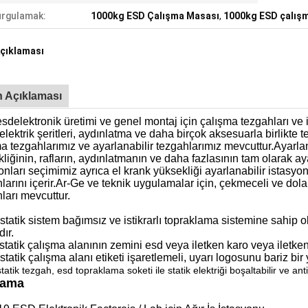
rgulamak:
1000kg ESD Çalışma Masası
,
1000kg ESD çalışm
çıklaması
 Açıklaması
esd
elektronik üretimi ve genel montaj için çalışma tezgahları ve i
, elektrik şeritleri, aydınlatma ve daha birçok aksesuarla birlikt
a tezgahlarımız ve ayarlanabilir tezgahlarımız mevcuttur.Ayarlan
liğinin, rafların, aydınlatmanın ve daha fazlasının tam olarak ay
onları seçimimiz ayrıca el krank yüksekliği ayarlanabilir istasyon
larını içerir.Ar-Ge ve teknik uygulamalar için, çekmeceli ve dolap
ları mevcuttur.
istatik sistem bağımsız ve istikrarlı topraklama sistemine sahip
dır.
istatik çalışma alanının zemini esd veya iletken karo veya ilet
istatik çalışma alanı etiketi işaretlemeli, uyarı logosunu bariz bir
statik tezgah, esd topraklama soketi ile statik elektriği boşaltabilir ve anti
lama