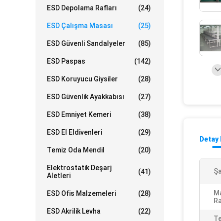
ESD Depolama Rafları
(24)
ESD Çalışma Masası
(25)
ESD Güvenli Sandalyeler
(85)
ESD Paspas
(142)
ESD Koruyucu Giysiler
(28)
ESD Güvenlik Ayakkabısı
(27)
ESD Emniyet Kemeri
(38)
ESD El Eldivenleri
(29)
Detay 
Temiz Oda Mendil
(20)
Elektrostatik Deşarj
Şa
(41)
Aletleri
Ma
ESD Ofis Malzemeleri
(28)
Ra
ESD Akrilik Levha
(22)
Te