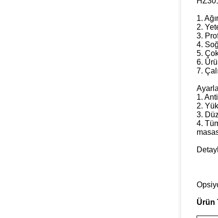
HZ3019
1. Ağı
2. Yet
3. Pro
4. So
5. Çok
6. Ür
7. Çal
Ayarla
1. Ant
2. Yük
3. Dü
4. Tüm
masası
Detayl
Opsiy
Ürün 