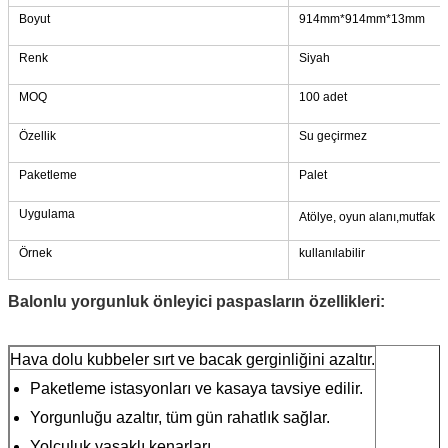
Boyut
914mm*914mm*13mm
Renk
Siyah
MOQ
100 adet
Özellik
Su geçirmez
Paketleme
Palet
Uygulama
Atölye, oyun alanı,
mutfak
Örnek
kullanılabilir
Balonlu yorgunluk önleyici paspasların özellikleri:
Hava dolu kubbeler sırt ve bacak gerginliğini azaltır.
Paketleme istasyonları ve kasaya tavsiye edilir.
Yorgunluğu azaltır, tüm gün rahatlık sağlar.
Yolculuk yasaklı kenarları.