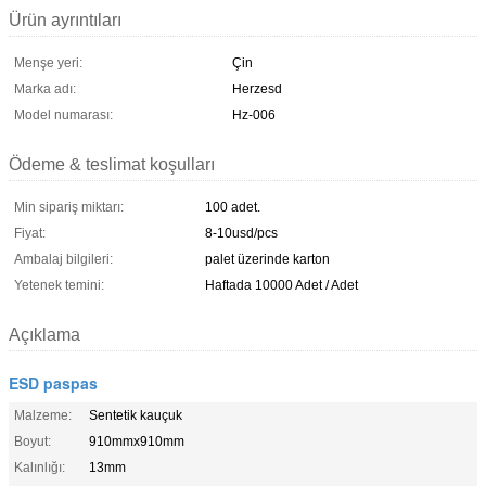
Ürün ayrıntıları
Menşe yeri:
Çin
Marka adı:
Herzesd
Model numarası:
Hz-006
Ödeme & teslimat koşulları
Min sipariş miktarı:
100 adet.
Fiyat:
8-10usd/pcs
Ambalaj bilgileri:
palet üzerinde karton
Yetenek temini:
Haftada 10000 Adet / Adet
Açıklama
ESD paspas
Malzeme:
Sentetik kauçuk
Boyut:
910mmx910mm
Kalınlığı:
13mm