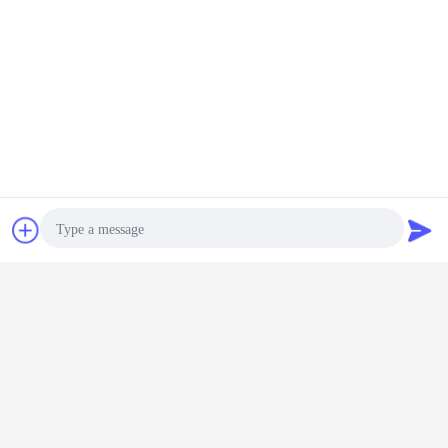
İletişim
Teklif isteği
Photo
Video Call
Audio Call