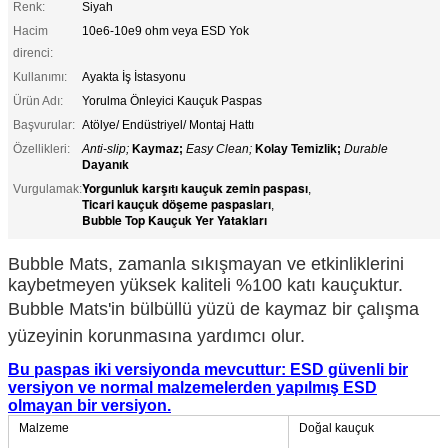
Renk:
Siyah
Hacim
10e6-10e9 ohm veya ESD Yok
direnci:
Kullanımı:
Ayakta İş İstasyonu
Ürün Adı:
Yorulma Önleyici Kauçuk Paspas
Başvurular:
Atölye/ Endüstriyel/ Montaj Hattı
Özellikleri:
Anti-slip;
Kaymaz;
Easy Clean;
Kolay Temizlik;
Durable
Dayanık
Yorgunluk karşıtı kauçuk zemin paspası
Vurgulamak:
,
Ticari kauçuk döşeme paspasları
,
Bubble Top Kauçuk Yer Yatakları
Bubble Mats, zamanla sıkışmayan ve etkinliklerini
kaybetmeyen yüksek kaliteli %100 katı kauçuktur.
Bubble Mats'in bülbüllü yüzü de kaymaz bir çalışma
yüzeyinin korunmasına yardımcı olur.
Bu paspas iki versiyonda mevcuttur: ESD güvenli bir
versiyon ve normal malzemelerden yapılmış ESD
olmayan bir versiyon.
Malzeme
Doğal kauçuk