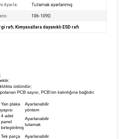
i Ayarla:
Tutamak ayarlanmış
ans:
106-109Ω
gi rafı
,
Kimyasallara dayanıklı ESD rafı
;
ektir;
lılıkta üstündür;
polanan PCB sayısı, PCB'nin kalınlığına bağlıdır.
Yan plaka
Ayarlanabilir
a
yapısı
yöntem
4 adet
Ayarlanabilir
panel
tutamak
birleştirilmiş
Tek parça
Ayarlanabilir