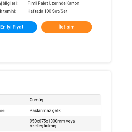
 bilgileri:
Filmli Palet Üzerinde Karton
k temini:
Haftada 100 Set/Set
En Iyi Fiyat
İletişim
Gümüş
me:
Paslanmaz çelik
950x675x1300mm veya
özelleştirilmiş