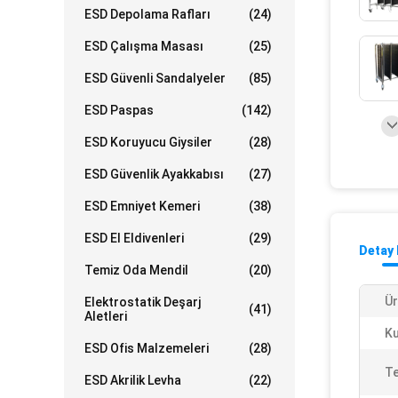
ESD Depolama Rafları
(24)
ESD Çalışma Masası
(25)
ESD Güvenli Sandalyeler
(85)
ESD Paspas
(142)
ESD Koruyucu Giysiler
(28)
ESD Güvenlik Ayakkabısı
(27)
ESD Emniyet Kemeri
(38)
ESD El Eldivenleri
(29)
Detay 
Temiz Oda Mendil
(20)
Ür
Elektrostatik Deşarj
(41)
Aletleri
Ku
ESD Ofis Malzemeleri
(28)
Te
ESD Akrilik Levha
(22)