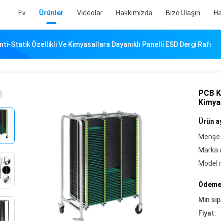
Ev
Ürünler
Videolar
Hakkımızda
Bize Ulaşın
Ha
ti-Statik Özellikli Ve Kimyasallara Dayanıklı Panelli ESD Dergi Rafı
PCB Ko
Kimyas
Ürün ay
Menşe 
Marka a
Model 
Ödeme 
Min sip
Fiyat: