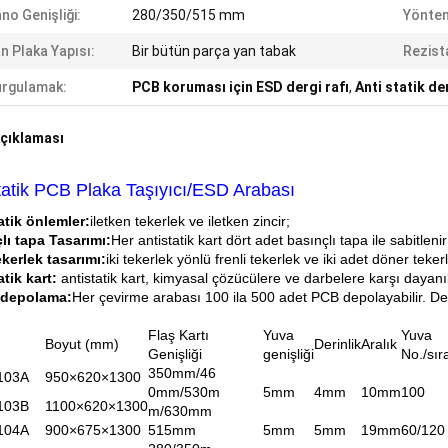
no Genişliği:
280/350/515 mm
Yöntem
n Plaka Yapısı:
Bir bütün parça yan tabak
Rezist
rgulamak:
PCB koruması için ESD dergi rafı
,
Anti statik der
çıklaması
tatik PCB Plaka Taşıyıcı/ESD Arabası
atik önlemler:
iletken tekerlek ve iletken zincir;
lı tapa Tasarımı:
Her antistatik kart dört adet basınçlı tapa ile sabitlenir
ekerlek tasarımı:
iki tekerlek yönlü frenli tekerlek ve iki adet döner tekerl
atik kart:
antistatik kart, kimyasal çözücülere ve darbelere karşı dayanık
 depolama:
Her çevirme arabası 100 ila 500 adet PCB depolayabilir. De
Flaş Kartı
Yuva
Yuva
Boyut (mm)
Derinlik
Aralık
Genişliği
genişliği
No./sır
350mm/46
103A
950×620×1300
0mm/530m
5mm
4mm
10mm
100
103B
1100×620×1300
m/630mm
104A
900×675×1300
515mm
5mm
5mm
19mm
60/120