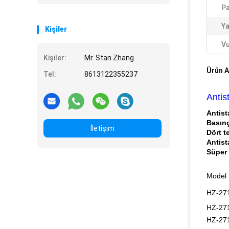
Pa
Ya
Kişiler
Vu
Kişiler:
Mr. Stan Zhang
Ürün A
Tel:
8613122355237
Antis
Antist
Basınç
İletişim
Dört t
Antist
Süper
Model
HZ-27
HZ-27
HZ-27