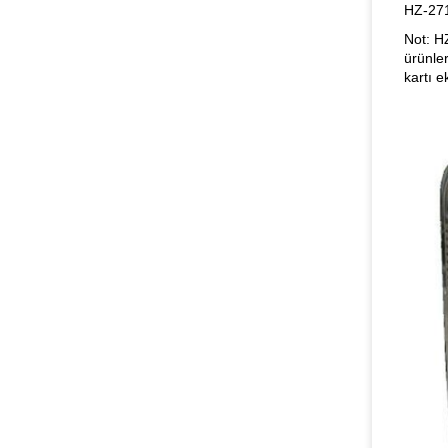
HZ-27
Not: H
ürünler
kartı e