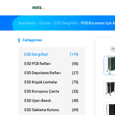
Ana Sayfa
Ürünler
ESD Dergi Rafı
PCB Koruması İçin An
Catagories
ESD Dergi Rafı
(119)
ESD PCB Rafları
(56)
ESD Depolama Rafları
(27)
ESD Köpük Levhalar
(75)
ESD Koruyucu Çanta
(32)
ESD Uyarı Bandı
(40)
ESD Saklama Kutusu
(69)