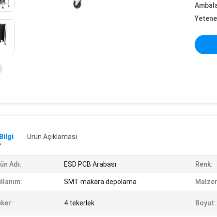
Ambalaj
Yetene
Bilgi
Ürün Açıklaması
ün Adı:
ESD PCB Arabası
Renk:
llanım:
SMT makara depolama
Malze
ker:
4 tekerlek
Boyut: