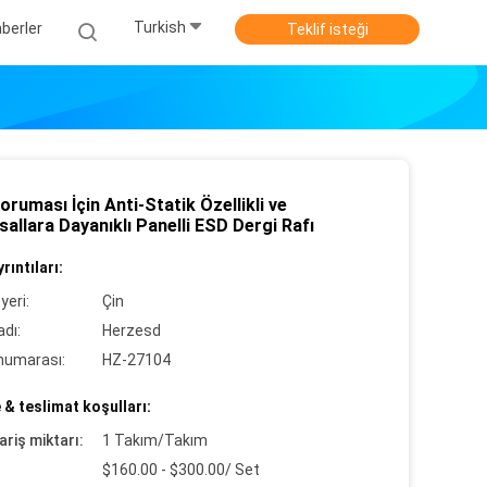
Turkish
berler
Teklif isteği
ruması İçin Anti-Statik Özellikli ve
allara Dayanıklı Panelli ESD Dergi Rafı
rıntıları:
yeri:
Çin
dı:
Herzesd
numarası:
HZ-27104
& teslimat koşulları:
ariş miktarı:
1 Takım/Takım
$160.00 - $300.00/ Set