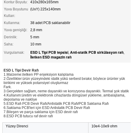
Kontur Boyutu:
410x280x165mm
Yuva Boyutunu
(UxY) 225x140mm
Kullan:
Kullanma:
38 adet PCB saklanabilir
Yuva genişliği:
2,8 mm
Derinlik:
5 mm
Saha:
10 mm
ESD L Tipi PCB tepsisi
Anti-statik PCB sirkülasyon rafı
Vurgulamak:
,
,
İletken ESD magazin rafı
ESD L Tipi Devir Rafı
1.Malzeme:iletken PP enjeksiyon kalıplama
2.Özellikler:ürün yüzeyindeki statik yükü serbest bırakır, böylece ürünler yük
birikimi ve yüksek potansiyel oluşturmaz
Fark.
3.Gerçekten sağlam, neme dayanıklı ve korozyona dayanıklı. Termal şok statik
4.Kullanım:üretim ve elektronik cihazlarda döngüsel yükleme, ambalajlama,
depolama ve nakliye
5.ESD Rafı PCB Devir Rafı/Antistatik PCB Rafı/PCB Saklama Rafı
6.Saklama PCB'leri için ESD Antistatik PCB Devir Rafı
7.Bileşen ve parça saklama için ESD devir rafı
8.ESD PCB tutucu raf devir rafı
Yüzey Direnci
10e4-10e9 ohm