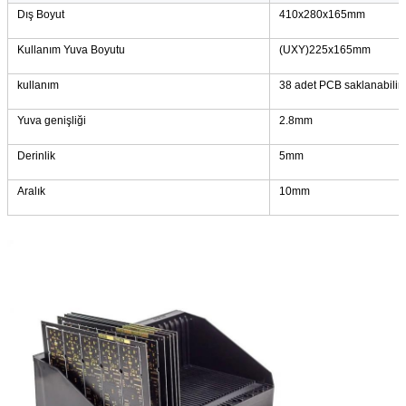
Dış Boyut
410x280x165mm
Kullanım Yuva Boyutu
(UXY)225x165mm
kullanım
38 adet PCB saklanabilir
Yuva genişliği
2.8mm
Derinlik
5mm
Aralık
10mm