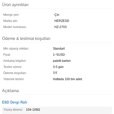
Ürün ayrıntıları
Menşe yeri:
Çin
Marka adı:
HERZESD
Model numarası:
HZ-2703
Ödeme & teslimat koşulları
Min sipariş miktarı:
Standart
Fiyat:
1~5USD
Ambalaj bilgileri:
paletli karton
Teslim süresi:
3-5 gün
Ödeme koşulları:
T/T
Yetenek temini:
Haftada 100 bin adet.
Açıklama
ESD Dergi Rafı
Yüzey direnci:
104-109Ω