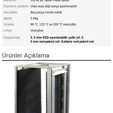
Malzeme:
Üst ve alt Taban metal taban
Düzeltme yöntemi:
Vida veya dişli parça ayarlanabilir
Yan plaka:
Beş parça monte edildi
ağırlık:
5.0kg
Sıcaklık:
80 ℃, 120 ℃ ve 200 ℃ mevcuttur
Liman:
shanghai
3
5 mm ESD ayarlanabilir çelik raf
3
Vurgulamak:
,
,
,
5 mm esd paketi rafı
Katlanır esd paketi rafı
,
Ürünler Açıklama