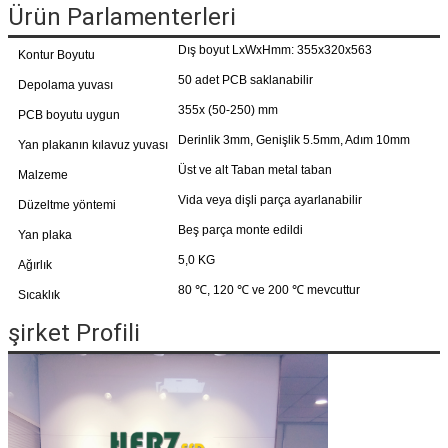
Ürün Parlamenterleri
Dış boyut LxWxHmm: 355x320x563
Kontur Boyutu
50 adet PCB saklanabilir
Depolama yuvası
355x (50-250) mm
PCB boyutu uygun
Derinlik 3mm, Genişlik 5.5mm, Adım 10mm
Yan plakanın kılavuz yuvası
Üst ve alt Taban metal taban
Malzeme
Vida veya dişli parça ayarlanabilir
Düzeltme yöntemi
Beş parça monte edildi
Yan plaka
5,0 KG
Ağırlık
80 ℃, 120 ℃ ve 200 ℃ mevcuttur
Sıcaklık
şirket Profili