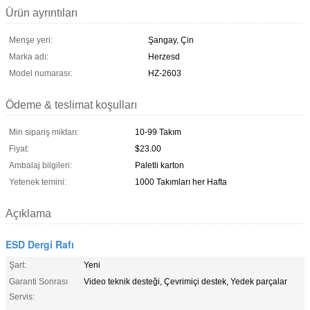
Ürün ayrıntıları
Menşe yeri:
Şangay, Çin
Marka adı:
Herzesd
Model numarası:
HZ-2603
Ödeme & teslimat koşulları
Min sipariş miktarı:
10-99 Takım
Fiyat:
$23.00
Ambalaj bilgileri:
Paletli karton
Yetenek temini:
1000 Takımları her Hafta
Açıklama
ESD Dergi Rafı
Şart:
Yeni
Garanti Sonrası
Video teknik desteği, Çevrimiçi destek, Yedek parçalar
Servis: