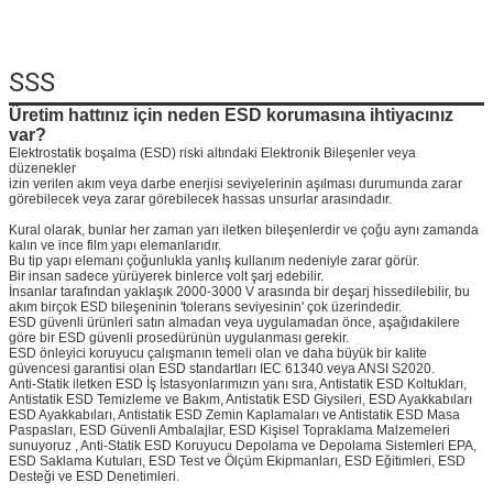
Mesaj bırakı
SSS
Sizi yakında araya
Üretim hattınız için neden ESD korumasına ihtiyacınız
var?
Elektrostatik boşalma (ESD) riski altındaki Elektronik Bileşenler veya
düzenekler
izin verilen akım veya darbe enerjisi seviyelerinin aşılması durumunda zarar
görebilecek veya zarar görebilecek hassas unsurlar arasındadır.
Kural olarak, bunlar her zaman yarı iletken bileşenlerdir ve çoğu aynı zamanda
kalın ve ince film yapı elemanlarıdır.
Bu tip yapı elemanı çoğunlukla yanlış kullanım nedeniyle zarar görür.
Bir insan sadece yürüyerek binlerce volt şarj edebilir.
İnsanlar tarafından yaklaşık 2000-3000 V arasında bir deşarj hissedilebilir, bu
akım birçok ESD bileşeninin 'tolerans seviyesinin' çok üzerindedir.
ESD güvenli ürünleri satın almadan veya uygulamadan önce, aşağıdakilere
göre bir ESD güvenli prosedürünün uygulanması gerekir.
ESD önleyici koruyucu çalışmanın temeli olan ve daha büyük bir kalite
güvencesi garantisi olan ESD standartları IEC 61340 veya ANSI S2020.
Anti-Statik iletken ESD İş İstasyonlarımızın yanı sıra, Antistatik ESD Koltukları,
Antistatik ESD Temizleme ve Bakım, Antistatik ESD Giysileri, ESD Ayakkabıları
ESD Ayakkabıları, Antistatik ESD Zemin Kaplamaları ve Antistatik ESD Masa
Paspasları, ESD Güvenli Ambalajlar, ESD Kişisel Topraklama Malzemeleri
sunuyoruz , Anti-Statik ESD Koruyucu Depolama ve Depolama Sistemleri EPA,
ESD Saklama Kutuları, ESD Test ve Ölçüm Ekipmanları, ESD Eğitimleri, ESD
Desteği ve ESD Denetimleri.
Sunmak