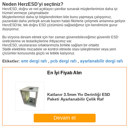
Neden HerzESD'yi seçtiniz?
HerzESD, doğru ve net açıklayıcı yanıtlar sunarak müşterilerimize daha iyi
hizmet vermeye çalışmaktadır.
Müşterilerimizi daha iyi bilgilendirirken bile bunu yapmaya çalışıyoruz,
pazardaki daha yerleşik ancak bazen hatalı fikirlerle çelişmek anlamına geliyor.
HerzESD'de, tek doğru ESD çözümünü sağladığımız için kendimizle gurur
duyuyoruz.
Bu vizyona devam etmek için her zaman güvenebileceğimiz güvenilir ESD
üreticilerine ve tedarikçilerine ihtiyacımız var.
HerzESD, uluslararası ortaklarımızla birlikte sağlam bir ortaktır.
Statik elektrikle mücadele ve kontrol etmede olası iyileştirmeler veya yeni
çözümler konusunda güçlü ve tetikte kalıyoruz.
smt dergi rafı
pcb dergi rafı
ayarlanabilir dergi rafı
Etiketler:
,
,
En İyi Fiyatı Alın
Katlanır 3.5mm Yiv Derinliği ESD
Paketi Ayarlanabilir Çelik Raf
Devam et