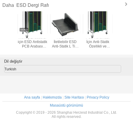
ESD Dergi Rafı
Daha
Düzenle
Montaj Endüstrisi
Anti-Statik
PCB Koruması
Alümi
B Dergi
için ESD Antistatik
İletilebilir ESD
İçin Anti-Statik
Alaşımlı An
i-statik
PCB Arabası
Anti-Statik L Tipi
Özellikli ve
ESD Alü
 PCB
Arabası Isıya
PCB Tepsisi PCB
Kimyasallara
PCB Derg
ma Rack
Dayanıklı PCB
Dolaşım Rağı
Dayanıklı Panelli
Sanayi İçi
Sirkülasyon
ESD Dergi Rafı
Mont
Dil değiştir
Arabası
Turkish
Ana sayfa
|
Hakkımızda
|
Site Haritası
|
Privacy Policy
Masaüstü görünümü
Copyright © 2019 - 2026 Shanghai Herzesd Industrial Co., Ltd.
All rights reserved.