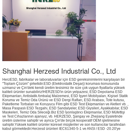
Shanghai Herzesd Industrial Co., Ltd
HerzESD, fabrikalar ve laboratuvarlar için ESD gereksinimlerini karşılayan bir
"Toplam Çözüm" şirketidir.ESD (Elektrostatik Deşarj) koruması konusunda
uzmanız ve Çin'deki kendi üretim tesisimiz ile size çok uygun fiyatlarla yüksek
kaliteli ürünler sunabiliriz!HERZESD'in ürün yelpazesi, ESD Depolama ESD
Ekipmanları, Antistatik Ambalaj Malzemesi, ESD İşyeri Mobilyaları, Kişisel Statik
Koruma ve Temiz Oda Ürünü ve ESD Dergi Rafları, ESD Arabası, Tote kutusu,
Paketleme Torbaları ve Koruyucu Film gibi ESD Test Ekipmanları ve Aletleri vb. ,
Masa Paspaslı ESD Tezgahı, ESD Sandalyeler, ESD Giysileri, Ayakkabılar, ESD
Maskeleri, Temiz Oda Sileceği.Biz ESD İyonlaştırıcı Ekipmanlar, ESD Müfettişi
ve Test Cihazlarının ajanıyız, vb. HERZESD, Şangay ve Zhejiang Eyaletinde
üretim üslerine sahiptir ve ayrıca Çin'de birçok kooperatif OEM işletmesine
sahiptir.Yüksek kaliteli ürünler küresel müşteriler ve son kullanıcılar tarafından
kabul görmektedir.Herzesd ürünleri IEC61340-5-1 ve ANSI / ESD -20.20'ye