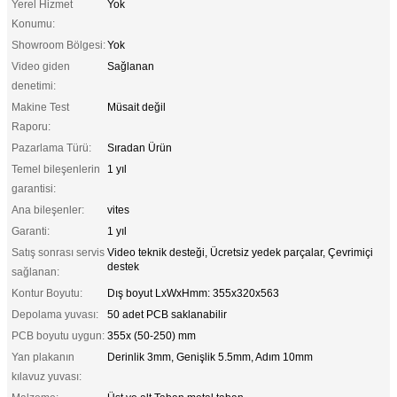
Yerel Hizmet
Yok
Konumu:
Showroom Bölgesi:
Yok
Video giden
Sağlanan
denetimi:
Makine Test
Müsait değil
Raporu:
Pazarlama Türü:
Sıradan Ürün
Temel bileşenlerin
1 yıl
garantisi:
Ana bileşenler:
vites
Garanti:
1 yıl
Satış sonrası servis
Video teknik desteği, Ücretsiz yedek parçalar, Çevrimiçi
destek
sağlanan:
Kontur Boyutu:
Dış boyut LxWxHmm: 355x320x563
Depolama yuvası:
50 adet PCB saklanabilir
PCB boyutu uygun:
355x (50-250) mm
Yan plakanın
Derinlik 3mm, Genişlik 5.5mm, Adım 10mm
kılavuz yuvası: