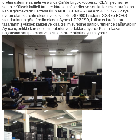
üretim üslerine sahiptir ve ayrıca Çin'de birçok kooperatif OEM işletmesine
sahiptir.Yüksek kaliteli ürünler küresel müşteriler ve son kullanıcılar tarafından
kabul görmektedir.Herzesd ürünleri IEC61340-5-1 ve ANSI / ESD -20.20'ye
uygun olarak üretilmektedir ve kesinlikle ISO 9001 sistemi, SGS ve ROHS
standartlarına göre üretilmektedir.Ayrıca HERZESD, kullanıcı tarafından
tasarlanmış yüksek kaliteli ve kısa teslim süresine sahip ürünler de sağlayabilir.
Ayrıca içtenlikle küresel distribütörler ve ortaklar arıyoruz.Kazan-kazan
başarısına sahip olmayı ve sizinle birlikte büyümeyi umuyoruz.