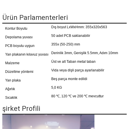
Ürün Parlamenterleri
Dış boyut LxWxHmm: 355x320x563
Kontur Boyutu
50 adet PCB saklanabilir
Depolama yuvası
355x (50-250) mm
PCB boyutu uygun
Derinlik 3mm, Genişlik 5.5mm, Adım 10mm
Yan plakanın kılavuz yuvası
Üst ve alt Taban metal taban
Malzeme
Vida veya dişli parça ayarlanabilir
Düzeltme yöntemi
Beş parça monte edildi
Yan plaka
5,0 KG
Ağırlık
80 ℃, 120 ℃ ve 200 ℃ mevcuttur
Sıcaklık
şirket Profili