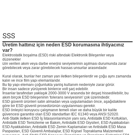
Mesaj bırakı
SSS
Sizi yakında araya
Üretim hattınız için neden ESD korumasına ihtiyacınız
var?
Elektrostatik boşalma (ESD) riski altındaki Elektronik Bileşenler veya
düzenekler
izin verilen akım veya darbe enerjisi seviyelerinin aşılması durumunda zarar
görebilecek veya zarar görebilecek hassas unsurlar arasındadır.
Kural olarak, bunlar her zaman yarı iletken bileşenlerdir ve çoğu aynı zamanda
kalın ve ince film yapı elemanlarıdır.
Bu tip yapı elemanı çoğunlukla yanlış kullanım nedeniyle zarar görür.
Bir insan sadece yürüyerek binlerce volt şarj edebilir.
İnsanlar tarafından yaklaşık 2000-3000 V arasında bir deşarj hissedilebilir, bu
akım birçok ESD bileşeninin 'tolerans seviyesinin' çok üzerindedir.
ESD güvenli ürünleri satın almadan veya uygulamadan önce, aşağıdakilere
göre bir ESD güvenli prosedürünün uygulanması gerekir.
ESD önleyici koruyucu çalışmanın temeli olan ve daha büyük bir kalite
güvencesi garantisi olan ESD standartları IEC 61340 veya ANSI S2020.
Anti-Statik iletken ESD İş İstasyonlarımızın yanı sıra, Antistatik ESD Koltukları,
Antistatik ESD Temizleme ve Bakım, Antistatik ESD Giysileri, ESD Ayakkabıları
ESD Ayakkabıları, Antistatik ESD Zemin Kaplamaları ve Antistatik ESD Masa
Paspasları, ESD Güvenli Ambalajlar, ESD Kişisel Topraklama Malzemeleri