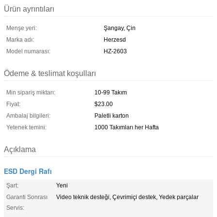
Ürün ayrıntıları
Menşe yeri:
Şangay, Çin
Marka adı:
Herzesd
Model numarası:
HZ-2603
Ödeme & teslimat koşulları
Min sipariş miktarı:
10-99 Takım
Fiyat:
$23.00
Ambalaj bilgileri:
Paletli karton
Yetenek temini:
1000 Takımları her Hafta
Açıklama
ESD Dergi Rafı
Şart:
Yeni
Garanti Sonrası
Video teknik desteği, Çevrimiçi destek, Yedek parçalar
Servis: