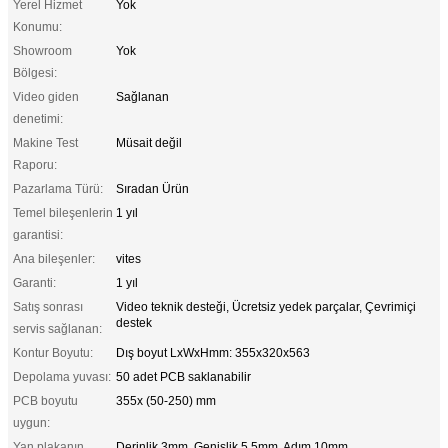
Yerel Hizmet
Yok
Konumu:
Showroom
Yok
Bölgesi:
Video giden
Sağlanan
denetimi:
Makine Test
Müsait değil
Raporu:
Pazarlama Türü:
Sıradan Ürün
Temel bileşenlerin
1 yıl
garantisi:
Ana bileşenler:
vites
Garanti:
1 yıl
Satış sonrası
Video teknik desteği, Ücretsiz yedek parçalar, Çevrimiçi
destek
servis sağlanan:
Kontur Boyutu:
Dış boyut LxWxHmm: 355x320x563
Depolama yuvası:
50 adet PCB saklanabilir
PCB boyutu
355x (50-250) mm
uygun:
Yan plakanın
Derinlik 3mm, Genişlik 5.5mm, Adım 10mm