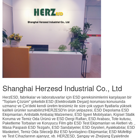
Shanghai Herzesd Industrial Co., Ltd
HerzESD, fabrikalar ve laboratuvarlar için ESD gereksinimlerini karşılayan bir
"Toplam Çözüm" şirketidir.ESD (Elektrostatik Deşarj) koruması konusunda
uzmanız ve Çin'deki kendi üretim tesisimiz ile size çok uygun fiyatlarla yüksek
kaliteli ürünler sunabiliriz!HERZESD'in ürün yelpazesi, ESD Depolama ESD
Ekipmanları, Antistatik Ambalaj Malzemesi, ESD İşyeri Mobilyaları, Kişisel Statik
Koruma ve Temiz Oda Ürünü ve ESD Dergi Rafları, ESD Arabası, Tote kutusu,
Paketleme Torbaları ve Koruyucu Film gibi ESD Test Ekipmanları ve Aletleri vb. ,
Masa Paspaslı ESD Tezgahı, ESD Sandalyeler, ESD Giysileri, Ayakkabılar, ESD
Maskeleri, Temiz Oda Sileceği.Biz ESD İyonlaştırıcı Ekipmanlar, ESD Müfettişi
ve Test Cihazlarının ajanıyız, vb. HERZESD, Şangay ve Zhejiang Eyaletinde