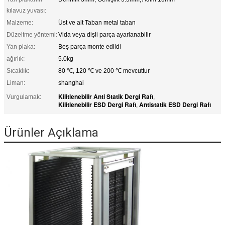
kılavuz yuvası:
Malzeme:
Üst ve alt Taban metal taban
Düzeltme yöntemi:
Vida veya dişli parça ayarlanabilir
Yan plaka:
Beş parça monte edildi
ağırlık:
5.0kg
Sıcaklık:
80 ℃, 120 ℃ ve 200 ℃ mevcuttur
Liman:
shanghai
Kilitlenebilir Anti Statik Dergi Rafı
Vurgulamak:
,
Kilitlenebilir ESD Dergi Rafı
Antistatik ESD Dergi Rafı
,
Ürünler Açıklama