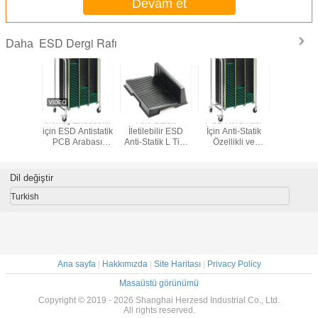
Devam et
ESD Dergi Rafı
Daha
Düzenle
Montaj Endüstrisi
Anti-Statik
PCB Koruması
Alümi
B Dergi
için ESD Antistatik
İletilebilir ESD
İçin Anti-Statik
Alaşımlı An
i-statik
PCB Arabası
Anti-Statik L Tipi
Özellikli ve
ESD Alü
 PCB
Arabası Isıya
PCB Tepsisi PCB
Kimyasallara
PCB Derg
ma Rack
Dayanıklı PCB
Dolaşım Rağı
Dayanıklı Panelli
Sanayi İçi
Sirkülasyon
ESD Dergi Rafı
Mont
Dil değiştir
Arabası
Turkish
Ana sayfa
|
Hakkımızda
|
Site Haritası
|
Privacy Policy
Masaüstü görünümü
Copyright © 2019 - 2026 Shanghai Herzesd Industrial Co., Ltd.
All rights reserved.