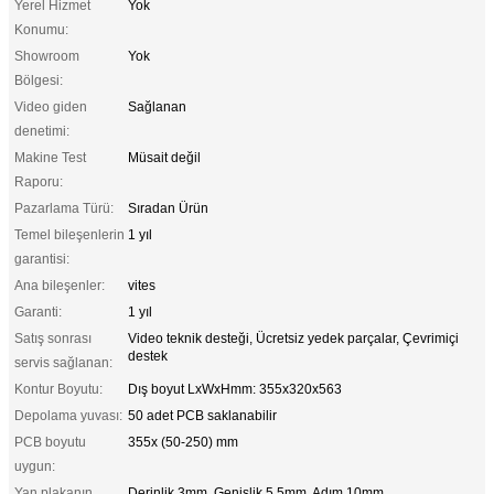
Yerel Hizmet
Yok
Konumu:
Showroom
Yok
Bölgesi:
Video giden
Sağlanan
denetimi:
Makine Test
Müsait değil
Raporu:
Pazarlama Türü:
Sıradan Ürün
Temel bileşenlerin
1 yıl
garantisi:
Ana bileşenler:
vites
Garanti:
1 yıl
Satış sonrası
Video teknik desteği, Ücretsiz yedek parçalar, Çevrimiçi
destek
servis sağlanan:
Kontur Boyutu:
Dış boyut LxWxHmm: 355x320x563
Depolama yuvası:
50 adet PCB saklanabilir
PCB boyutu
355x (50-250) mm
uygun:
Yan plakanın
Derinlik 3mm, Genişlik 5.5mm, Adım 10mm