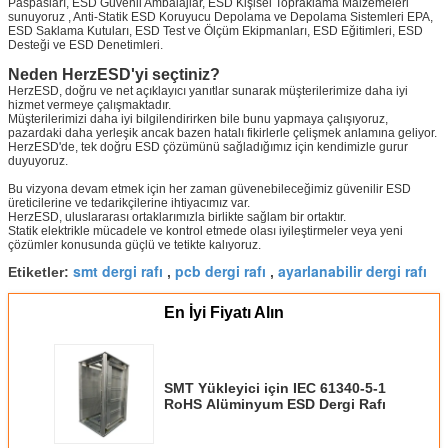
Paspasları, ESD Güvenli Ambalajlar, ESD Kişisel Topraklama Malzemeleri
sunuyoruz , Anti-Statik ESD Koruyucu Depolama ve Depolama Sistemleri EPA,
ESD Saklama Kutuları, ESD Test ve Ölçüm Ekipmanları, ESD Eğitimleri, ESD
Sunmak
Desteği ve ESD Denetimleri.
Neden HerzESD'yi seçtiniz?
HerzESD, doğru ve net açıklayıcı yanıtlar sunarak müşterilerimize daha iyi
hizmet vermeye çalışmaktadır.
Müşterilerimizi daha iyi bilgilendirirken bile bunu yapmaya çalışıyoruz,
pazardaki daha yerleşik ancak bazen hatalı fikirlerle çelişmek anlamına geliyor.
HerzESD'de, tek doğru ESD çözümünü sağladığımız için kendimizle gurur
duyuyoruz.
Bu vizyona devam etmek için her zaman güvenebileceğimiz güvenilir ESD
üreticilerine ve tedarikçilerine ihtiyacımız var.
HerzESD, uluslararası ortaklarımızla birlikte sağlam bir ortaktır.
Statik elektrikle mücadele ve kontrol etmede olası iyileştirmeler veya yeni
çözümler konusunda güçlü ve tetikte kalıyoruz.
smt dergi rafı
pcb dergi rafı
ayarlanabilir dergi rafı
Etiketler:
,
,
En İyi Fiyatı Alın
SMT Yükleyici için IEC 61340-5-1
RoHS Alüminyum ESD Dergi Rafı