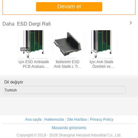
Devam et
ESD Dergi Rafı
Daha
Düzenle
Montaj Endüstrisi
Anti-Statik
PCB Koruması
Alümi
B Dergi
için ESD Antistatik
İletilebilir ESD
İçin Anti-Statik
Alaşımlı An
i-statik
PCB Arabası
Anti-Statik L Tipi
Özellikli ve
ESD Alü
 PCB
Arabası Isıya
PCB Tepsisi PCB
Kimyasallara
PCB Derg
ma Rack
Dayanıklı PCB
Dolaşım Rağı
Dayanıklı Panelli
Sanayi İçi
Sirkülasyon
ESD Dergi Rafı
Mont
Dil değiştir
Arabası
Turkish
Ana sayfa
|
Hakkımızda
|
Site Haritası
|
Privacy Policy
Masaüstü görünümü
Copyright © 2019 - 2026 Shanghai Herzesd Industrial Co., Ltd.