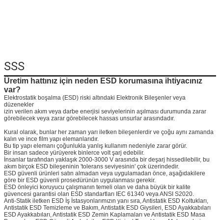
Mesaj bırakı
SSS
Sizi yakında araya
Üretim hattınız için neden ESD korumasına ihtiyacınız
var?
Elektrostatik boşalma (ESD) riski altındaki Elektronik Bileşenler veya
düzenekler
izin verilen akım veya darbe enerjisi seviyelerinin aşılması durumunda zarar
görebilecek veya zarar görebilecek hassas unsurlar arasındadır.
Kural olarak, bunlar her zaman yarı iletken bileşenlerdir ve çoğu aynı zamanda
kalın ve ince film yapı elemanlarıdır.
Bu tip yapı elemanı çoğunlukla yanlış kullanım nedeniyle zarar görür.
Bir insan sadece yürüyerek binlerce volt şarj edebilir.
İnsanlar tarafından yaklaşık 2000-3000 V arasında bir deşarj hissedilebilir, bu
akım birçok ESD bileşeninin 'tolerans seviyesinin' çok üzerindedir.
ESD güvenli ürünleri satın almadan veya uygulamadan önce, aşağıdakilere
göre bir ESD güvenli prosedürünün uygulanması gerekir.
ESD önleyici koruyucu çalışmanın temeli olan ve daha büyük bir kalite
güvencesi garantisi olan ESD standartları IEC 61340 veya ANSI S2020.
Anti-Statik iletken ESD İş İstasyonlarımızın yanı sıra, Antistatik ESD Koltukları,
Antistatik ESD Temizleme ve Bakım, Antistatik ESD Giysileri, ESD Ayakkabıları
ESD Ayakkabıları, Antistatik ESD Zemin Kaplamaları ve Antistatik ESD Masa