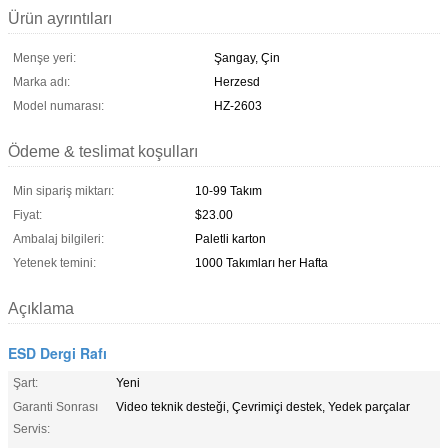
Ürün ayrıntıları
Menşe yeri:
Şangay, Çin
Marka adı:
Herzesd
Model numarası:
HZ-2603
Ödeme & teslimat koşulları
Min sipariş miktarı:
10-99 Takım
Fiyat:
$23.00
Ambalaj bilgileri:
Paletli karton
Yetenek temini:
1000 Takımları her Hafta
Açıklama
ESD Dergi Rafı
Şart:
Yeni
Garanti Sonrası
Video teknik desteği, Çevrimiçi destek, Yedek parçalar
Servis: