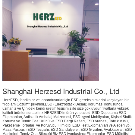
Shanghai Herzesd Industrial Co., Ltd
HerzESD, fabrikalar ve laboratuvarlar için ESD gereksinimlerini karşılayan bir
"Toplam Çözüm" şirketidir.ESD (Elektrostatik Deşarj) koruması konusunda
uzmanız ve Çin'deki kendi üretim tesisimiz ile size çok uygun fiyatlarla yüksek
kaliteli ürünler sunabiliriz!HERZESD'in ürün yelpazesi, ESD Depolama ESD
Ekipmanları, Antistatik Ambalaj Malzemesi, ESD İşyeri Mobilyaları, Kişisel Statik
Koruma ve Temiz Oda Ürünü ve ESD Dergi Rafları, ESD Arabası, Tote kutusu,
Paketleme Torbaları ve Koruyucu Film gibi ESD Test Ekipmanları ve Aletleri vb. ,
Masa Paspaslı ESD Tezgahı, ESD Sandalyeler, ESD Giysileri, Ayakkabılar, ESD
Maskeleri, Temiz Oda Sileceği.Biz ESD İyonlaştırıcı Ekipmanlar, ESD Müfettişi