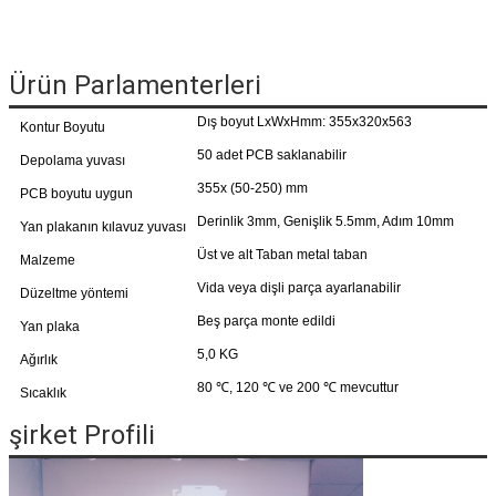
Ürün Parlamenterleri
Dış boyut LxWxHmm: 355x320x563
Kontur Boyutu
50 adet PCB saklanabilir
Depolama yuvası
355x (50-250) mm
PCB boyutu uygun
Derinlik 3mm, Genişlik 5.5mm, Adım 10mm
Yan plakanın kılavuz yuvası
Üst ve alt Taban metal taban
Malzeme
Vida veya dişli parça ayarlanabilir
Düzeltme yöntemi
Beş parça monte edildi
Yan plaka
5,0 KG
Ağırlık
80 ℃, 120 ℃ ve 200 ℃ mevcuttur
Sıcaklık
şirket Profili