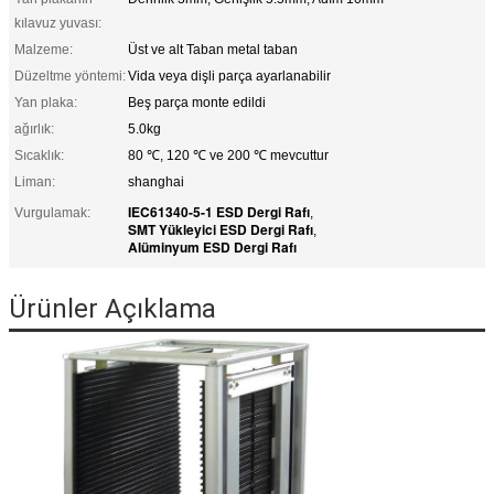
kılavuz yuvası:
Malzeme:
Üst ve alt Taban metal taban
Düzeltme yöntemi:
Vida veya dişli parça ayarlanabilir
Yan plaka:
Beş parça monte edildi
ağırlık:
5.0kg
Sıcaklık:
80 ℃, 120 ℃ ve 200 ℃ mevcuttur
Liman:
shanghai
IEC61340-5-1 ESD Dergi Rafı
Vurgulamak:
,
SMT Yükleyici ESD Dergi Rafı
,
Alüminyum ESD Dergi Rafı
Ürünler Açıklama