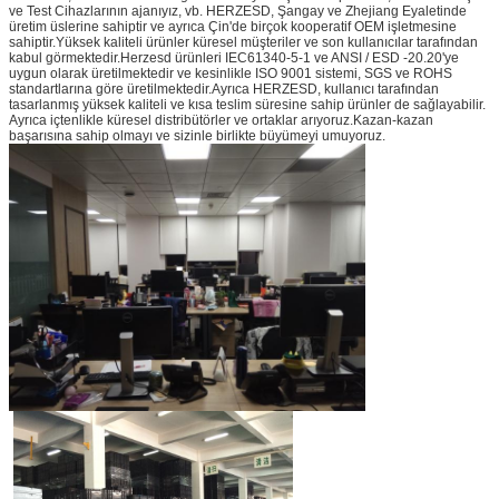
ve Test Cihazlarının ajanıyız, vb. HERZESD, Şangay ve Zhejiang Eyaletinde
üretim üslerine sahiptir ve ayrıca Çin'de birçok kooperatif OEM işletmesine
sahiptir.Yüksek kaliteli ürünler küresel müşteriler ve son kullanıcılar tarafından
kabul görmektedir.Herzesd ürünleri IEC61340-5-1 ve ANSI / ESD -20.20'ye
uygun olarak üretilmektedir ve kesinlikle ISO 9001 sistemi, SGS ve ROHS
standartlarına göre üretilmektedir.Ayrıca HERZESD, kullanıcı tarafından
tasarlanmış yüksek kaliteli ve kısa teslim süresine sahip ürünler de sağlayabilir.
Ayrıca içtenlikle küresel distribütörler ve ortaklar arıyoruz.Kazan-kazan
başarısına sahip olmayı ve sizinle birlikte büyümeyi umuyoruz.