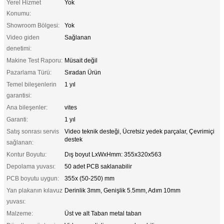
Yerel Hizmet
Yok
Konumu:
Showroom Bölgesi:
Yok
Video giden
Sağlanan
denetimi:
Makine Test Raporu:
Müsait değil
Pazarlama Türü:
Sıradan Ürün
Temel bileşenlerin
1 yıl
garantisi:
Ana bileşenler:
vites
Garanti:
1 yıl
Satış sonrası servis
Video teknik desteği, Ücretsiz yedek parçalar, Çevrimiçi
destek
sağlanan:
Kontur Boyutu:
Dış boyut LxWxHmm: 355x320x563
Depolama yuvası:
50 adet PCB saklanabilir
PCB boyutu uygun:
355x (50-250) mm
Yan plakanın kılavuz
Derinlik 3mm, Genişlik 5.5mm, Adım 10mm
yuvası:
Malzeme:
Üst ve alt Taban metal taban