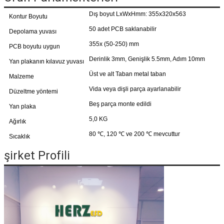
Dış boyut LxWxHmm: 355x320x563
Kontur Boyutu
50 adet PCB saklanabilir
Depolama yuvası
355x (50-250) mm
PCB boyutu uygun
Derinlik 3mm, Genişlik 5.5mm, Adım 10mm
Yan plakanın kılavuz yuvası
Üst ve alt Taban metal taban
Malzeme
Vida veya dişli parça ayarlanabilir
Düzeltme yöntemi
Beş parça monte edildi
Yan plaka
5,0 KG
Ağırlık
80 ℃, 120 ℃ ve 200 ℃ mevcuttur
Sıcaklık
şirket Profili