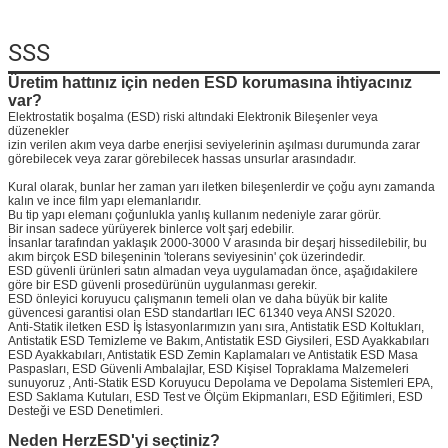
Mesaj bırakı
SSS
Sizi yakında araya
Üretim hattınız için neden ESD korumasına ihtiyacınız
var?
Elektrostatik boşalma (ESD) riski altındaki Elektronik Bileşenler veya
düzenekler
izin verilen akım veya darbe enerjisi seviyelerinin aşılması durumunda zarar
görebilecek veya zarar görebilecek hassas unsurlar arasındadır.
Kural olarak, bunlar her zaman yarı iletken bileşenlerdir ve çoğu aynı zamanda
kalın ve ince film yapı elemanlarıdır.
Bu tip yapı elemanı çoğunlukla yanlış kullanım nedeniyle zarar görür.
Bir insan sadece yürüyerek binlerce volt şarj edebilir.
İnsanlar tarafından yaklaşık 2000-3000 V arasında bir deşarj hissedilebilir, bu
akım birçok ESD bileşeninin 'tolerans seviyesinin' çok üzerindedir.
ESD güvenli ürünleri satın almadan veya uygulamadan önce, aşağıdakilere
göre bir ESD güvenli prosedürünün uygulanması gerekir.
ESD önleyici koruyucu çalışmanın temeli olan ve daha büyük bir kalite
güvencesi garantisi olan ESD standartları IEC 61340 veya ANSI S2020.
Anti-Statik iletken ESD İş İstasyonlarımızın yanı sıra, Antistatik ESD Koltukları,
Antistatik ESD Temizleme ve Bakım, Antistatik ESD Giysileri, ESD Ayakkabıları
ESD Ayakkabıları, Antistatik ESD Zemin Kaplamaları ve Antistatik ESD Masa
Paspasları, ESD Güvenli Ambalajlar, ESD Kişisel Topraklama Malzemeleri
sunuyoruz , Anti-Statik ESD Koruyucu Depolama ve Depolama Sistemleri EPA,
ESD Saklama Kutuları, ESD Test ve Ölçüm Ekipmanları, ESD Eğitimleri, ESD
Desteği ve ESD Denetimleri.
Sunmak
Neden HerzESD'yi seçtiniz?