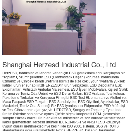
Shanghai Herzesd Industrial Co., Ltd
HerzESD, fabrikalar ve laboratuvarlar için ESD gereksinimlerini karşılayan bir
"Toplam Çözüm" şirketidir.ESD (Elektrostatik Deşarj) koruması konusunda
uzmanız ve Çin'deki kendi üretim tesisimiz ile size çok uygun fiyatlarla yüksek
kaliteli ürünler sunabiliriz!HERZESD'in ürün yelpazesi, ESD Depolama ESD
Ekipmanları, Antistatik Ambalaj Malzemesi, ESD İşyeri Mobilyaları, Kişisel Statik
Koruma ve Temiz Oda Ürünü ve ESD Dergi Rafları, ESD Arabası, Tote kutusu,
Paketleme Torbaları ve Koruyucu Film gibi ESD Test Ekipmanları ve Aletleri vb. ,
Masa Paspaslı ESD Tezgahı, ESD Sandalyeler, ESD Giysileri, Ayakkabılar, ESD
Maskeleri, Temiz Oda Sileceği.Biz ESD İyonlaştırıcı Ekipmanlar, ESD Müfettişi
ve Test Cihazlarının ajanıyız, vb. HERZESD, Şangay ve Zhejiang Eyaletinde
üretim üslerine sahiptir ve ayrıca Çin'de birçok kooperatif OEM işletmesine
sahiptir.Yüksek kaliteli ürünler küresel müşteriler ve son kullanıcılar tarafından
kabul görmektedir.Herzesd ürünleri IEC61340-5-1 ve ANSI / ESD -20.20'ye
uygun olarak üretilmektedir ve kesinlikle ISO 9001 sistemi, SGS ve ROHS
standartlarına göre üretilmektedir.Ayrıca HERZESD, kullanıcı tarafından