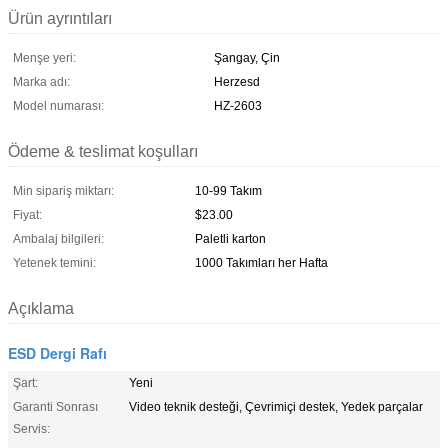
Ürün ayrıntıları
Menşe yeri:
Şangay, Çin
Marka adı:
Herzesd
Model numarası:
HZ-2603
Ödeme & teslimat koşulları
Min sipariş miktarı:
10-99 Takım
Fiyat:
$23.00
Ambalaj bilgileri:
Paletli karton
Yetenek temini:
1000 Takımları her Hafta
Açıklama
ESD Dergi Rafı
Şart:
Yeni
Garanti Sonrası
Video teknik desteği, Çevrimiçi destek, Yedek parçalar
Servis: