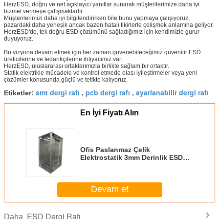
HerzESD, doğru ve net açıklayıcı yanıtlar sunarak müşterilerimize daha iyi
hizmet vermeye çalışmaktadır.
Müşterilerimizi daha iyi bilgilendirirken bile bunu yapmaya çalışıyoruz,
pazardaki daha yerleşik ancak bazen hatalı fikirlerle çelişmek anlamına geliyor.
HerzESD'de, tek doğru ESD çözümünü sağladığımız için kendimizle gurur
duyuyoruz.
Bu vizyona devam etmek için her zaman güvenebileceğimiz güvenilir ESD
üreticilerine ve tedarikçilerine ihtiyacımız var.
HerzESD, uluslararası ortaklarımızla birlikte sağlam bir ortaktır.
Statik elektrikle mücadele ve kontrol etmede olası iyileştirmeler veya yeni
çözümler konusunda güçlü ve tetikte kalıyoruz.
smt dergi rafı
pcb dergi rafı
ayarlanabilir dergi rafı
Etiketler:
,
,
En İyi Fiyatı Alın
Ofis Paslanmaz Çelik
Elektrostatik 3mm Derinlik ESD
Dergi Rafı
Devam et
ESD Dergi Rafı
Daha