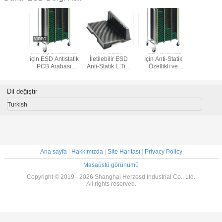
Düzenle
Montaj Endüstrisi
Anti-Statik
PCB Koruması
Alümi
B Dergi
için ESD Antistatik
İletilebilir ESD
İçin Anti-Statik
Alaşımlı An
i-statik
PCB Arabası
Anti-Statik L Tipi
Özellikli ve
ESD Alü
 PCB
Arabası Isıya
PCB Tepsisi PCB
Kimyasallara
PCB Derg
ma Rack
Dayanıklı PCB
Dolaşım Rağı
Dayanıklı Panelli
Sanayi İçi
Sirkülasyon
ESD Dergi Rafı
Mont
Dil değiştir
Arabası
Turkish
Ana sayfa
|
Hakkımızda
|
Site Haritası
|
Privacy Policy
Masaüstü görünümü
Copyright © 2019 - 2026 Shanghai Herzesd Industrial Co., Ltd.
All rights reserved.