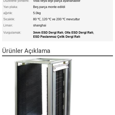
Düzeltme yöntemi:
Vida veya dişli parça ayarlanabilir
Yan plaka:
Beş parça monte edildi
ağırlık:
5.0kg
Sıcaklık:
80 ℃, 120 ℃ ve 200 ℃ mevcuttur
Liman:
shanghai
3mm ESD Dergi Rafı
Ofis ESD Dergi Rafı
Vurgulamak:
,
,
ESD Paslanmaz Çelik Dergi Rafı
Ürünler Açıklama