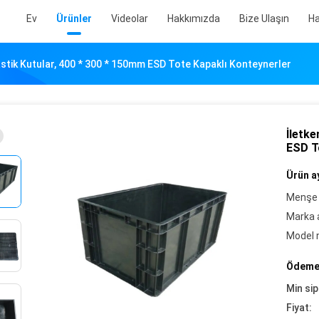
Ev
Ürünler
Videolar
Hakkımızda
Bize Ulaşın
Ha
astik Kutular, 400 * 300 * 150mm ESD Tote Kapaklı Konteynerler
İletke
ESD T
Ürün ay
Menşe 
Marka a
Model 
Ödeme 
Min sip
Fiyat: