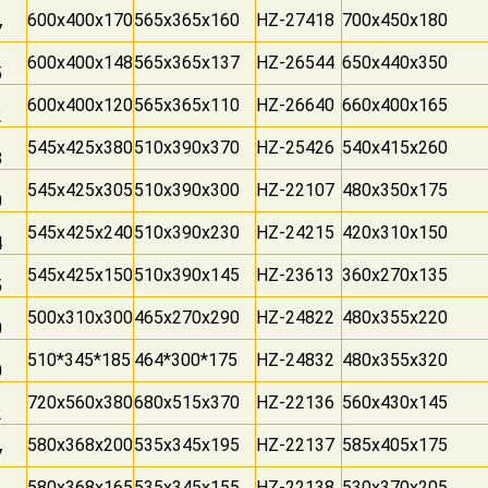
600x400x170
565x365x160
HZ-27418
700x450x180
7
600x400x148
565x365x137
HZ-26544
650x440x350
5
600x400x120
565x365x110
HZ-26640
660x400x165
2
545x425x380
510x390x370
HZ-25426
540x415x260
8
545x425x305
510x390x300
HZ-22107
480x350x175
0
545x425x240
510x390x230
HZ-24215
420x310x150
4
545x425x150
510x390x145
HZ-23613
360x270x135
5
500x310x300
465x270x290
HZ-24822
480x355x220
0
510*345*185
464*300*175
HZ-24832
480x355x320
0
720x560x380
680x515x370
HZ-22136
560x430x145
2
580x368x200
535x345x195
HZ-22137
585x405x175
7
580x368x165
535x345x155
HZ-22138
530x370x205