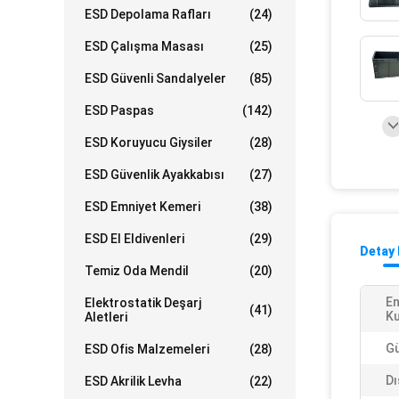
ESD Depolama Rafları
(24)
ESD Çalışma Masası
(25)
ESD Güvenli Sandalyeler
(85)
ESD Paspas
(142)
ESD Koruyucu Giysiler
(28)
ESD Güvenlik Ayakkabısı
(27)
ESD Emniyet Kemeri
(38)
ESD El Eldivenleri
(29)
Detay 
Temiz Oda Mendil
(20)
En
Elektrostatik Deşarj
(41)
Ku
Aletleri
Gü
ESD Ofis Malzemeleri
(28)
Dı
ESD Akrilik Levha
(22)