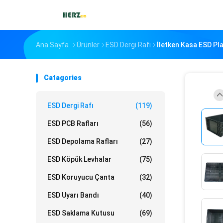
Ana Sayfa
Ürünler
ESD Dergi Rafı
İletken Kasa ESD Pl
Catagories
ESD Dergi Rafı
(119)
ESD PCB Rafları
(56)
ESD Depolama Rafları
(27)
ESD Köpük Levhalar
(75)
ESD Koruyucu Çanta
(32)
ESD Uyarı Bandı
(40)
ESD Saklama Kutusu
(69)