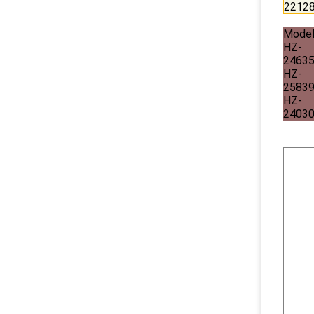
2212
Mode
HZ-
2463
HZ-
2583
HZ-
2403