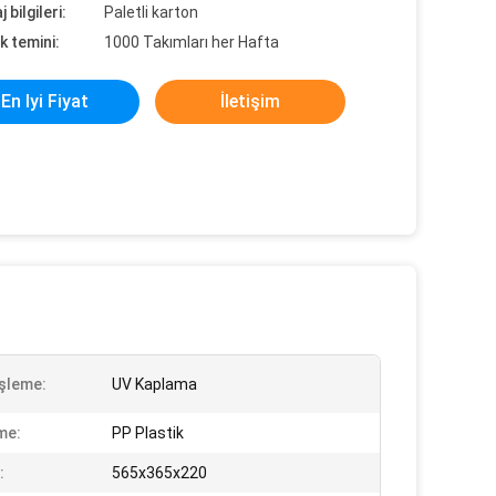
 bilgileri:
Paletli karton
k temini:
1000 Takımları her Hafta
En Iyi Fiyat
İletişim
İşleme:
UV Kaplama
me:
PP Plastik
:
565x365x220