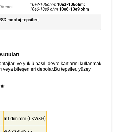
10e3-106ohm;
10e3-106ohm;
Direnci:
10e6-10e9 ohm
10e6-10e9 ohm
SD montaj tepsileri
,
Kutuları
ontajları ve yüklü basılı devre kartlarını kullanmak
rı veya bileşenleri depolar.Bu tepsiler, yüzey
nir
Int.dim.mm (L×W×H)
465x345x275