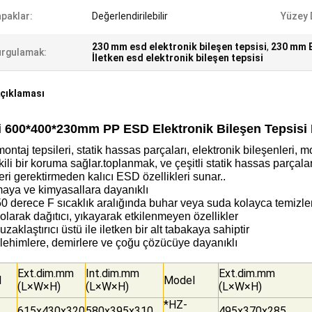
paklar:
Değerlendirilebilir
Yüzey 
230 mm esd elektronik bileşen tepsisi
,
230 mm E
rgulamak:
İletken esd elektronik bileşen tepsisi
çıklaması
ci 600*400*230mm PP ESD Elektronik Bileşen Tepsisi 
ntaj tepsileri, statik hassas parçaları, elektronik bileşenleri, m
tkili bir koruma sağlar.toplanmak, ve çeşitli statik hassas parçala
eri gerektirmeden kalıcı ESD özellikleri sunar..
maya ve kimyasallara dayanıklı
0 derece F sıcaklık aralığında buhar veya suda kolayca temizle
 olarak dağıtıcı, yıkayarak etkilenmeyen özellikler
 uzaklaştırıcı üstü ile iletken bir alt tabakaya sahiptir
lehimlere, demirlere ve çoğu çözücüye dayanıklı
Ext.dim.mm
Int.dim.mm
Ext.dim.mm
l
Model
(L×W×H)
(L×W×H)
(L×W×H)
*HZ-
615x430x320
580x395x310
495x370x285