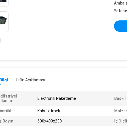
Ambalaj
Yetene
Bilgi
Ürün Açıklaması
düstriyel
Elektronik Paketleme
Baskı 
llanım:
mrüklü:
Kabul etmek
Malze
ş Boyut:
600x400x230
İç Ölçü