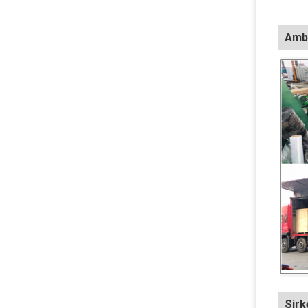
Amba
Şirk