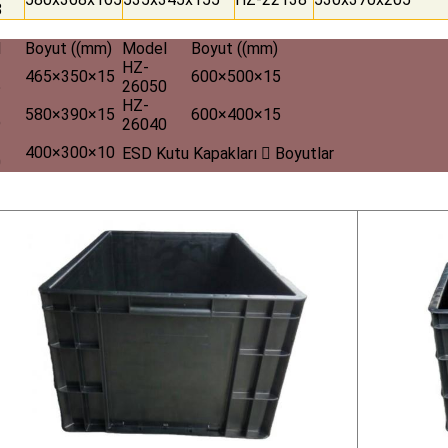
8
l
Boyut ((mm)
Model
Boyut ((mm)
HZ-
465×350×15
600×500×15
5
26050
HZ-
580×390×15
600×400×15
9
26040
400×300×10
ESD Kutu Kapakları  Boyutlar
0