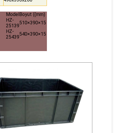
Model
Boyut ((mm)
HZ-
510×390×15
25139
HZ-
540×390×15
25439