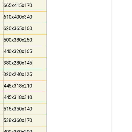
665x415x170
610x400x340
620x365x160
500x380x250
440x320x165
380x280x145
320x240x125
445x318x210
445x318x310
515x350x140
538x360x170
490x330x200