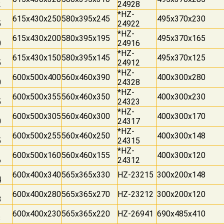
2
24928
*HZ-
615x430x250
580x395x245
495x370x230
5
24922
*HZ-
615x430x200
580x395x195
495x370x165
0
24916
*HZ-
615x430x150
580x395x145
495x370x125
5
24912
*HZ-
600x500x400
560x460x390
400x300x280
0
24328
*HZ-
600x500x355
560x460x350
400x300x230
5
24323
*HZ-
600x500x305
560x460x300
400x300x170
0
24317
*HZ-
600x500x255
560x460x250
400x300x148
5
24315
*HZ-
600x500x160
560x460x155
400x300x120
6
24312
600x400x340
565x365x330
HZ-23215
300x200x148
4
600x400x280
565x365x270
HZ-23212
300x200x120
8
600x400x230
565x365x220
HZ-26941
690x485x410
3