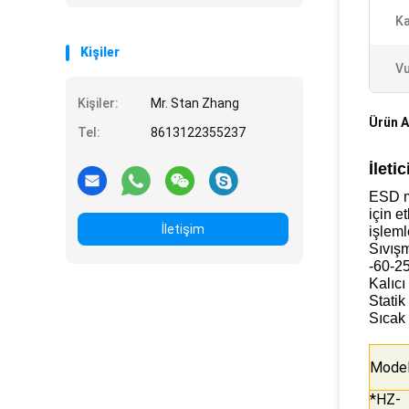
Ka
Kişiler
Vu
Kişiler:
Mr. Stan Zhang
Ürün A
Tel:
8613122355237
İleti
ESD mo
için e
İletişim
işleml
Sıvış
-60-25
Kalıcı
Statik
Sıcak 
Mode
*HZ-