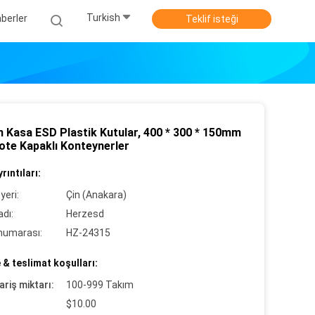
Turkish
berler
Teklif isteği
n Kasa ESD Plastik Kutular, 400 * 300 * 150mm
ote Kapaklı Konteynerler
rıntıları:
yeri:
Çin (Anakara)
dı:
Herzesd
numarası:
HZ-24315
& teslimat koşulları:
ariş miktarı:
100-999 Takım
$10.00